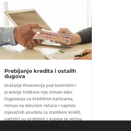
Prebijanje kredita i ostalih
dugova
Dražanje finanancija pod kontrolim i
praćenje troškova nije nimalo lako.
Dugovanja na kreditnim karticama,
minusi na tekućem računa i naplata
mjesečnih anuiteta za stambeni kredit,
najčešći su problemi s kojima se većina
Hrvata suočava. U Hrvatskoj...