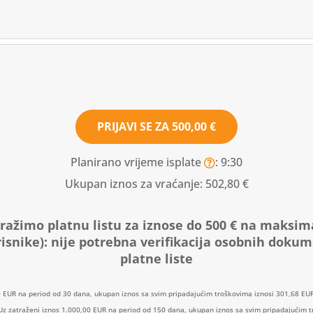
PRIJAVI SE ZA
500,00 €
Planirano vrijeme isplate
: 9:30
Ukupan iznos za vraćanje:
502,80 €
ražimo platnu listu za iznose do 500 € na maksim
isnike):
nije potrebna verifikacija osobnih doku
platne liste
0 EUR na period od 30 dana, ukupan iznos sa svim pripadajućim troškovima iznosi 301,68 EUR
: Uz zatraženi iznos 1.000,00 EUR na period od 150 dana, ukupan iznos sa svim pripadajućim