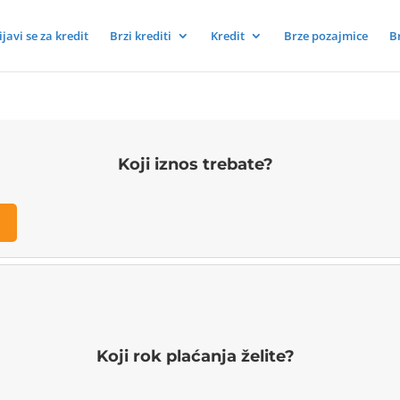
ijavi se za kredit
Brzi krediti
Kredit
Brze pozajmice
B
Koji iznos trebate?
Koji rok plaćanja želite?