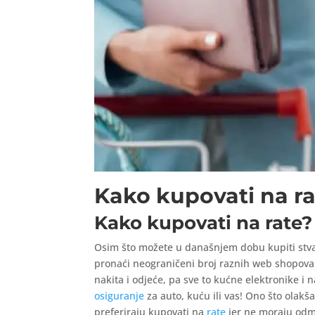
Kako kupovati na ra
Kako kupovati na rate?
Osim što možete u današnjem dobu kupiti stvar
pronaći neograničeni broj raznih web shopova 
nakita i odjeće, pa sve to kućne elektronike i 
osiguranje
za auto, kuću ili vas! Ono što olakš
preferiraju kupovati na
rate
jer ne moraju odmah