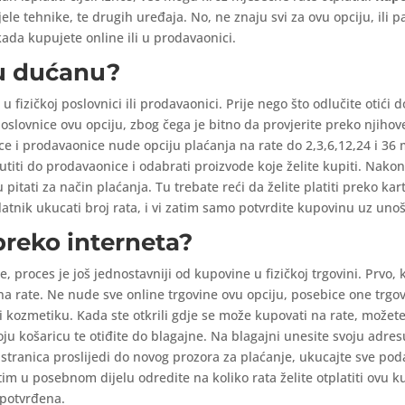
le tehnike, te drugih uređaja. No, ne znaju svi za ovu opciju, ili 
kada kupujete online ili u prodavaonici.
 u dućanu?
 fizičkoj poslovnici ili prodavaonici. Prije nego što odlučite otići
slovnice ovu opciju, zbog čega je bitno da provjerite preko njihove
 i prodavaonice nude opciju plaćanja na rate do 2,3,6,12,24 i 36 m
utiti do prodavaonice i odabrati proizvode koje želite kupiti. Nakon
 pitati za način plaćanja. Tu trebate reći da želite platiti preko kar
elatnik ukucati broj rata, i vi zatim samo potvrdite kupovinu uz unoše
preko interneta?
, proces je još jednostavniji od kupovine u fizičkoj trgovini. Prvo, 
a rate. Ne nude sve online trgovine ovu opciju, posebice one trgov
kozmetiku. Kada ste otkrili gdje se može kupovati na rate, možete p
oju košaricu te otiđite do blagajne. Na blagajni unesite svoju adre
stranica proslijedi do novog prozora za plaćanje, ukucajte sve podat
atim u posebnom dijelu odredite na koliko rata želite otplatiti ovu k
 potvrđena.