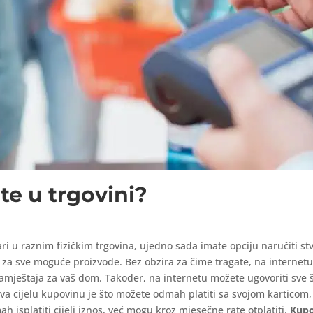
te u trgovini?
i u raznim fizičkim trgovina, ujedno sada imate opciju naručiti st
za sve moguće proizvode. Bez obzira za čime tragate, na internetu 
namještaja za vaš dom. Također, na internetu možete ugovoriti sve št
ava cijelu kupovinu je što možete odmah platiti sa svojom karticom,
 isplatiti cijeli iznos, već mogu kroz mjesečne rate otplatiti.
Kupo