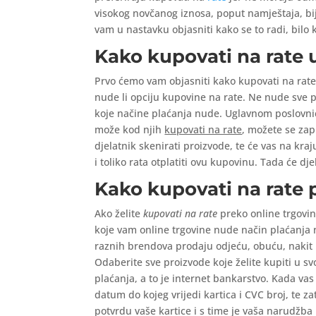
visokog novčanog iznosa, poput namještaja, bije
vam u nastavku objasniti kako se to radi, bilo 
Kako kupovati na rate
Prvo ćemo vam objasniti kako kupovati na rate u
nude li opciju kupovine na rate. Ne nude sve po
koje načine plaćanja nude. Uglavnom poslovnice
može kod njih
kupovati na rate
, možete se zap
djelatnik skenirati proizvode, te će vas na kraju
i toliko rata otplatiti ovu kupovinu. Tada će dj
Kako kupovati na rate 
Ako želite
kupovati na rate
preko online trgovine
koje vam online trgovine nude način plaćanja n
raznih brendova prodaju odjeću, obuću, nakit i 
Odaberite sve proizvode koje želite kupiti u sv
plaćanja, a to je internet bankarstvo. Kada vas 
datum do kojeg vrijedi kartica i CVC broj, te z
potvrdu vaše kartice i s time je vaša narudžba