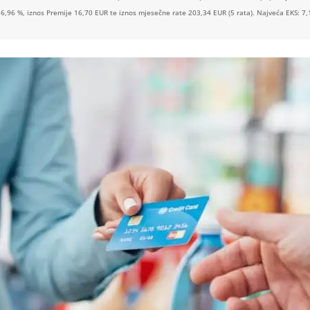
 6,96 %, iznos Premije 16,70 EUR te iznos mjesečne rate 203,34 EUR (5 rata). Najveća EKS: 7,