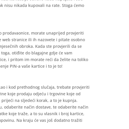
pak nisu nikada kupovali na rate. Stoga ćemo
 do prodavaonice, morate unaprijed provjeriti
 web stranice ili ih nazovete i pitate osobno
jesečnih obroka. Kada ste provjerili da se
 toga, otiđite do blagajne gdje će vam
tice, i pritom im morate reći da želite na toliko
nje PIN-a vaše kartice i to je to!
kao i kod prethodnog slučaja, trebate provjeriti
ine koje prodaju odjeću i trgovine koje od
rijeći na sljedeći korak, a to je kupnja.
su, odaberite način dostave, te odaberite način
ke koje traže, a to su vlasnik i broj kartice,
upovinu. Na kraju će vas još dodatno tražiti