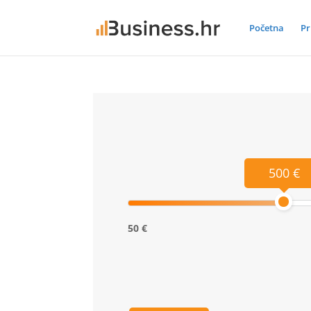
Početna
Pr
500 €
50 €