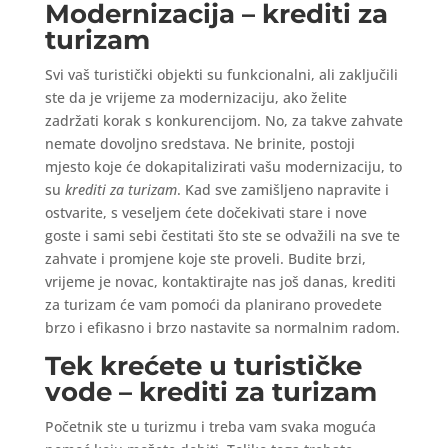
Modernizacija – krediti za
turizam
Svi vaš turistički objekti su funkcionalni, ali zaključili
ste da je vrijeme za modernizaciju, ako želite
zadržati korak s konkurencijom. No, za takve zahvate
nemate dovoljno sredstava. Ne brinite, postoji
mjesto koje će dokapitalizirati vašu modernizaciju, to
su
krediti za turizam
. Kad sve zamišljeno napravite i
ostvarite, s veseljem ćete dočekivati stare i nove
goste i sami sebi čestitati što ste se odvažili na sve te
zahvate i promjene koje ste proveli. Budite brzi,
vrijeme je novac, kontaktirajte nas još danas, krediti
za turizam će vam pomoći da planirano provedete
brzo i efikasno i brzo nastavite sa normalnim radom.
Tek krećete u turističke
vode – krediti za turizam
Početnik ste u turizmu i treba vam svaka moguća