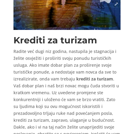
Krediti za turizam
Radite već dugi niz godina, nastupila je stagnacija i
želite osvježiti i proširiti svoju ponudu turističkih
usluga. Ako imate dobar plan za proširenje svoje
turističke ponude, a nedostaje vam novca da sve to
izrealizirate, onda vam trebaju
krediti za turizam
.
Vaš dobar plan i naš brzi novac mogu čuda stvoriti u
kratkom vremenu. Uz uvedene promjene ste
konkurentniji i uloženo će vam se brzo vratiti. Zato
su ljudima koji su ovu mogućnost iskoristili i
prezadovoljno trljaju ruke nad povećanjem posla,
krediti za turizam, zapravo, ulaganje u budućnost.
Dakle, ako i vi na taj način želite unaprijediti svoje
poslovanje, obratite se s povjerenjem. Isplatit će vam