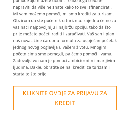
pomoć koju možete dobiti. Toliko toga trebate
napraviti da više ne znate kako to sve isfinancirati.
Mi vam možemo pomoći, mi smo krediti za turizam.
Obzirom da ste početnik u turizmu, zajedno ćemo za
vas naći najpovoljniju i najbržu opciju, tako da što
prije možete početi raditi i zarađivati. Vaš san i plan i
naš novac čine čarobnu formulu za uspješan početak
jednog novog poglavlja u vašem životu. Mnogim
početnicima smo pomogli, pa ćemo pomoći i vama.
Zadovoljstvo nam je pomoći ambicioznim i marljivim
ljudima. Dakle, obratite se na krediti za turizam i
startajte što prije.
KLIKNITE OVDJE ZA PRIJAVU ZA
KREDIT