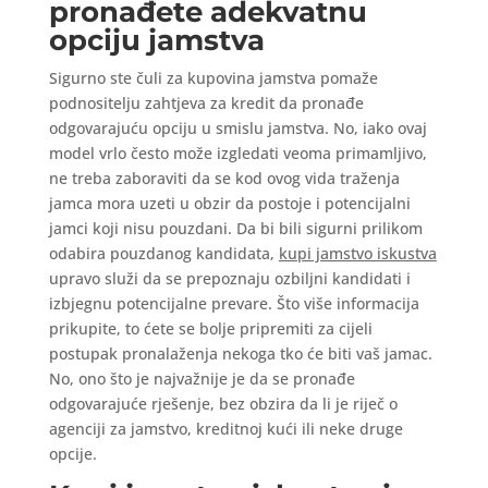
pronađete adekvatnu
opciju jamstva
Sigurno ste čuli za kupovina jamstva pomaže
podnositelju zahtjeva za kredit da pronađe
odgovarajuću opciju u smislu jamstva. No, iako ovaj
model vrlo često može izgledati veoma primamljivo,
ne treba zaboraviti da se kod ovog vida traženja
jamca mora uzeti u obzir da postoje i potencijalni
jamci koji nisu pouzdani. Da bi bili sigurni prilikom
odabira pouzdanog kandidata,
kupi jamstvo iskustva
upravo služi da se prepoznaju ozbiljni kandidati i
izbjegnu potencijalne prevare. Što više informacija
prikupite, to ćete se bolje pripremiti za cijeli
postupak pronalaženja nekoga tko će biti vaš jamac.
No, ono što je najvažnije je da se pronađe
odgovarajuće rješenje, bez obzira da li je riječ o
agenciji za jamstvo, kreditnoj kući ili neke druge
opcije.