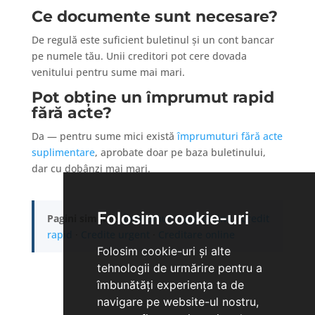
Ce documente sunt necesare?
De regulă este suficient buletinul și un cont bancar
pe numele tău. Unii creditori pot cere dovada
venitului pentru sume mai mari.
Pot obține un împrumut rapid
fără acte?
Da — pentru sume mici există
împrumuturi fără acte
suplimentare
, aprobate doar pe baza buletinului,
dar cu dobânzi mai mari.
Folosim cookie-uri
Pagini similare:
Împrumut rapid online
·
Credit
rapid
·
Credite urgent
·
Creditare online
Folosim cookie-uri și alte
tehnologii de urmărire pentru a
îmbunătăți experiența ta de
navigare pe website-ul nostru,