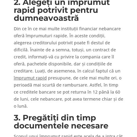
2. Alegeți un împrumut
rapid potrivit pentru
dumneavoastră
Din ce în ce mai multe instituții financiar nebancare
oferă împrumuturi rapide. În aceste condiții,
alegerea creditorului potrivit poate fi destul de
dificilă. Înainte de a semna, totuși, un contract de
credit, informați-vă cu privire la compania care îl
oferă, pachetele disponibile, dar și condițiile de
creditare. Luați, de asemenea, în calcul faptul că un
împrumut rapid
presupune, de cele mai multe ori, o
perioadă mai scurtă de rambursare. Astfel, în timp
ce creditele bancare se pot returna în 12 până la 60
de luni, cele nebancare, pot avea termene chiar și de
o lună.
3. Pregătiți din timp
documentele necesare
Scopul unui împrumut rapid este acela de a intra cât