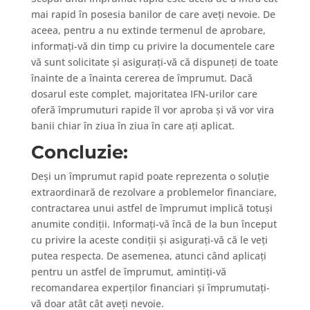
mai rapid în posesia banilor de care aveți nevoie. De
aceea, pentru a nu extinde termenul de aprobare,
informați-vă din timp cu privire la documentele care
vă sunt solicitate și asigurați-vă că dispuneți de toate
înainte de a înainta cererea de împrumut. Dacă
dosarul este complet, majoritatea IFN-urilor care
oferă împrumuturi rapide îl vor aproba și vă vor vira
banii chiar în ziua în ziua în care ați aplicat.
Concluzie:
Deși un împrumut rapid poate reprezenta o soluție
extraordinară de rezolvare a problemelor financiare,
contractarea unui astfel de împrumut implică totuși
anumite condiții. Informați-vă încă de la bun început
cu privire la aceste condiții și asigurați-vă că le veți
putea respecta. De asemenea, atunci când aplicați
pentru un astfel de împrumut, amintiți-vă
recomandarea experților financiari și împrumutați-
vă doar atât cât aveți nevoie.