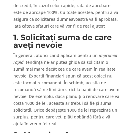
de credit, în cazul celor rapide, rata de aprobare
este de aproape 100%. Cu toate acestea, pentru a vă
asigura că solicitarea dumneavoastră va fi aprobată,
iată câteva sfaturi care vă vor fi de real ajutor:
1. Solicitați suma de care
aveți nevoie
În general, atunci când aplicăm pentru un
împrumut
rapid
, tendința ne-ar putea ghida să solicităm o
sumă mai mare decât cea de care avem în realitate
nevoie. Experții financiari spun că acest obicei nu
este tocmai recomandat. În schimb, aceștia ne
recomandă să ne limităm strict la banii de care avem
nevoie. De exemplu, dacă plănuiți o renovare care vă
costă 1000 de lei, aceasta ar trebui să fie și suma
solicitată. Orice depășește 1000 de lei reprezintă un
surplus, pentru care veți plăti dobândă fără a vă
ajuta în vreun fel real.