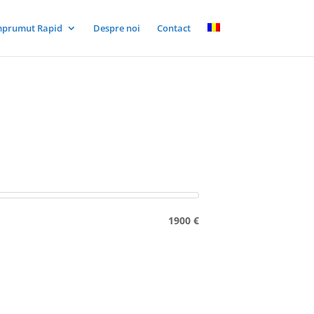
mprumut Rapid
Despre noi
Contact
1900 €