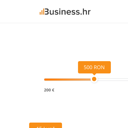
500 RON
200 €