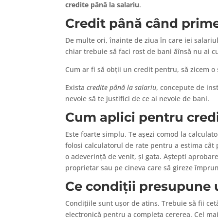
credite până la salariu
.
Credit până când primeș
De multe ori, înainte de ziua în care iei salari
chiar trebuie să faci rost de bani ăînsă nu ai c
Cum ar fi să obții un credit pentru, să zicem o
Exista
credite până la salariu
, concepute de inst
nevoie să te justifici de ce ai nevoie de bani.
Cum aplici pentru credi
Este foarte simplu. Te așezi comod la calculato
folosi calculatorul de rate pentru a estima câ
o adeverință de venit, și gata. Aștepti aprobar
proprietar sau pe cineva care să gireze împru
Ce condiții presupune u
Condițiile sunt ușor de atins. Trebuie să fii 
electronică pentru a completa cererea. Cel mai