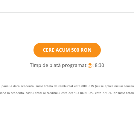
CERE ACUM
500 RON
Timp de plată programat
: 8:30
 pana la data scadenta, suma totala de rambursat este 800 RON (nu se aplica niciun comisi
pana la scadenta, costul total al creditului este de: 464 RON, DAE este 7715% iar suma tot