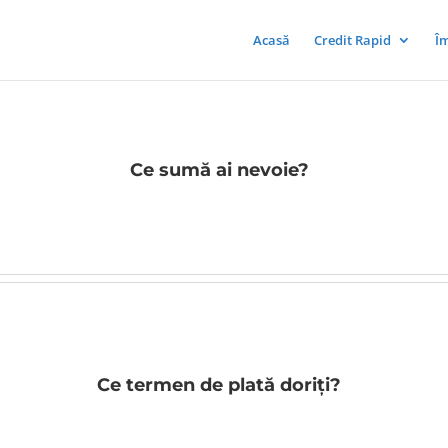
Acasă
Credit Rapid
Î
Ce sumă ai nevoie?
Ce termen de plată doriți?