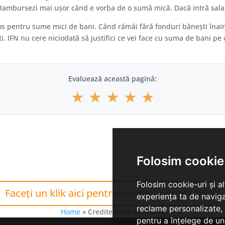
riji. Rambursezi mai ușor când e vorba de o sumă mică. Dacă intră sala
os pentru sume mici de bani. Când rămâi fără fonduri bănești înaint
ti. IFN nu cere niciodată să justifici ce vei face cu suma de bani pe
Evaluează această pagină:
★
★
★
★
★
Folosim cookie
Folosim cookie-uri și a
Faceți un klik aici pentru anunțul pentru credit
experiența ta de naviga
reclame personalizate, 
Home
»
Credite pana la salariu
pentru a înțelege de und