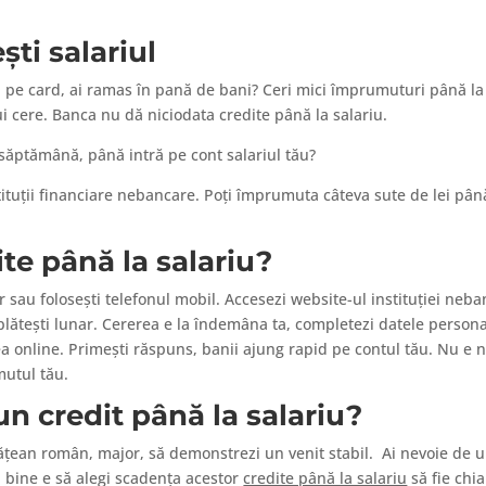
ti salariul
ul pe card, ai ramas în pană de bani? Ceri mici împrumuturi până la 
ui cere. Banca nu dă niciodata credite până la salariu.
 săptămână, până intră pe cont salariul tău?
ituții financiare nebancare. Poți împrumuta câteva sute de lei până
te până la salariu?
r sau folosești telefonul mobil. Accesezi website-ul instituției ne
t plătești lunar. Cererea e la îndemâna ta, completezi datele perso
ea online. Primești răspuns, banii ajung rapid pe contul tău. Nu e 
mutul tău.
n credit până la salariu?
cetățean român, major, să demonstrezi un venit stabil. Ai nevoie de
 bine e să alegi scadența acestor
credite până la salariu
să fie chia