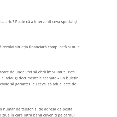
salariu? Poate că a intervenit ceva special și
 rezolvi situația financiară complicată și nu e
bancare de unde vrei să obții împrumut. Poți
nale, adaugi documentele scanate – un buletin,
nevoie să garantezi cu ceva, să aduci acte de
 un număr de telefon și de adresa de postă
r ziua în care intră banii cuveniți pe cardul