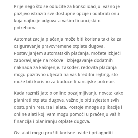
Prije nego što se odlučite za konsolidaciju, važno je
pažljivo istražiti sve dostupne opcije i odabrati onu
koja najbolje odgovara vašim financijskim
potrebama.
Automatizacija plaćanja može biti korisna taktika za
osiguravanje pravovremene otplate dugova.
Postavljanjem automatskih plaćanja, možete izbjeći
zaboravljanje na rokove i izbjegavanje dodatnih
naknada za kašnjenje. Također, redovita plaćanja
mogu pozitivno utjecati na vaš kreditni rejting, što
može biti korisno za buduće financijske potrebe.
Kada razmišljate o online pozajmljivanju novca: kako
planirati otplatu dugova, važno je biti svjestan svih
dostupnih resursa i alata. Postoje mnoge aplikacije i
online alati koji vam mogu pomoći u praćenju vaših
financija i planiranju otplate dugova.
Ovi alati mogu pružiti korisne uvide i prilagoditi