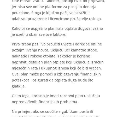
ćete morati vratiti. Također, postoji rizik od prijevara,
jer nisu sve online platforme za posojilo denarja
pouzdane. Stoga je ključno pažljivo istražiti i
odabrati provjerene i licencirane pružatelje usluga.
Kako bi se uspješno planirala otplata dugova, važno
je uzeti u obzir sve ove faktore.
Prvo, treba pažljivo proučiti uvjete i odredbe online
pozajmljivanja novca, uključujući kamatne stope,
naknade i rokove otplate. Također je korisno
napraviti detaljan plan otplate koji uključuje izračun
mjesečnih rata i ukupnog iznosa koji će biti vraćen.
Ovaj plan može pomoći u izbjegavanju financijskih
poteškoća i osigurati da otplata duga bude što
glatkija.
Osim toga, korisno je imati rezervni plan u slučaju
nepredviđenih financijskih problema.
Na primjer, ako se suočite s gubitkom posla ili