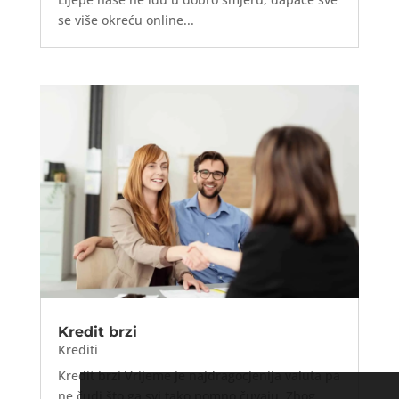
se više okreću online...
Kredit brzi
Krediti
Kredit brzi Vrijeme je najdragocjenija valuta pa
ne čudi što ga svi tako pomno čuvaju. Zbog