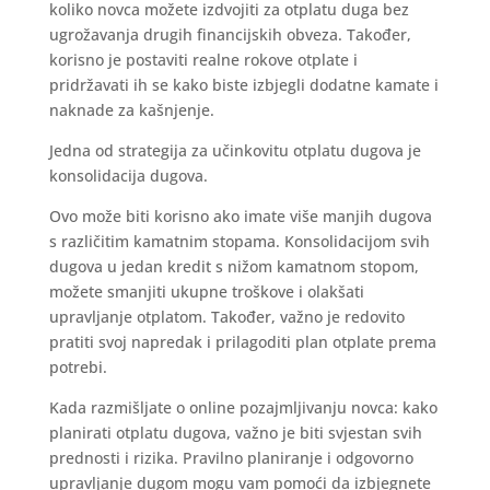
koliko novca možete izdvojiti za otplatu duga bez
ugrožavanja drugih financijskih obveza. Također,
korisno je postaviti realne rokove otplate i
pridržavati ih se kako biste izbjegli dodatne kamate i
naknade za kašnjenje.
Jedna od strategija za učinkovitu otplatu dugova je
konsolidacija dugova.
Ovo može biti korisno ako imate više manjih dugova
s različitim kamatnim stopama. Konsolidacijom svih
dugova u jedan kredit s nižom kamatnom stopom,
možete smanjiti ukupne troškove i olakšati
upravljanje otplatom. Također, važno je redovito
pratiti svoj napredak i prilagoditi plan otplate prema
potrebi.
Kada razmišljate o online pozajmljivanju novca: kako
planirati otplatu dugova, važno je biti svjestan svih
prednosti i rizika. Pravilno planiranje i odgovorno
upravljanje dugom mogu vam pomoći da izbjegnete