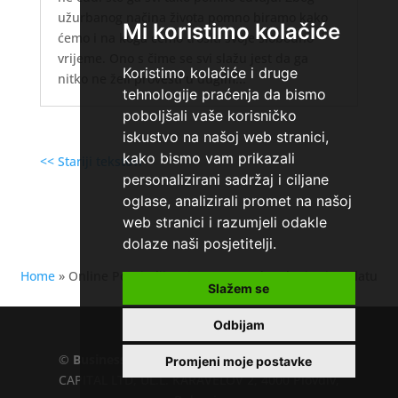
užurbanog načina života pomno biramo kako
Mi koristimo kolačiće
ćemo i na koga ćemo trošiti svoje slobodno
vrijeme. Ono s čime se svi slažu jest da ga
Koristimo kolačiće i druge
nitko ne želi provesti u dugim...
tehnologije praćenja da bismo
poboljšali vaše korisničko
iskustvo na našoj web stranici,
kako bismo vam prikazali
<< Stariji tekstovi
personalizirani sadržaj i ciljane
oglase, analizirali promet na našoj
web stranici i razumjeli odakle
dolaze naši posjetitelji.
Home
»
Online Pozajmljivanje Novca: Kako Planirati Otplatu
Slažem se
Dugova
Odbijam
©
Business.hr
EU VAT number : 205391327, KD
Promjeni moje postavke
CAPITAL LTD, UL.L. KARAVELOV 2, 4000 Plovdiv,