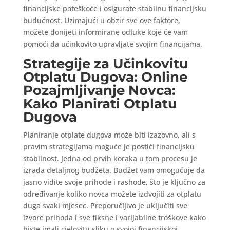
financijske poteškoće i osigurate stabilnu financijsku
budućnost. Uzimajući u obzir sve ove faktore,
možete donijeti informirane odluke koje će vam
pomoći da učinkovito upravljate svojim financijama.
Strategije za Učinkovitu
Otplatu Dugova: Online
Pozajmljivanje Novca:
Kako Planirati Otplatu
Dugova
Planiranje otplate dugova može biti izazovno, ali s
pravim strategijama moguće je postići financijsku
stabilnost. Jedna od prvih koraka u tom procesu je
izrada detaljnog budžeta. Budžet vam omogućuje da
jasno vidite svoje prihode i rashode, što je ključno za
određivanje koliko novca možete izdvojiti za otplatu
duga svaki mjesec. Preporučljivo je uključiti sve
izvore prihoda i sve fiksne i varijabilne troškove kako
biste imali cjelovitu sliku o svojoj financijskoj