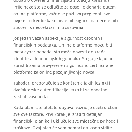
dodatno opteretiti financijsku situaciju korisnika.
Prije nego što se odlučite za posojilo denarja putem
online platforme, važno je pažljivo pregledati sve
uvjete i odredbe kako biste bili sigurni da nećete biti
suočeni s neočekivanim troškovima.
Još jedan važan aspekt je sigurnost osobnih i
financijskih podataka. Online platforme mogu biti
meta cyber napada, što može dovesti do krađe
identiteta ili financijskih gubitaka. Stoga je ključno
koristiti samo provjerene i sigurnosno certificirane
platforme za online pozajmljivanje novca.
Također, preporučuje se korištenje jakih lozinki i
dvofaktorske autentifikacije kako bi se dodatno
zaštitili vaši podaci.
Kada planirate otplatu dugova, važno je uzeti u obzir
sve ove faktore. Prvi korak je izraditi detaljan
financijski plan koji uključuje sve mjesečne prihode i
troškove. Ovaj plan će vam pomoći da jasno vidite