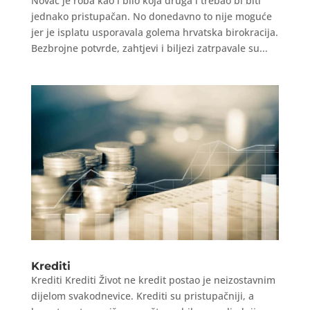
Novac je roba kao i bilo koja druga i trebao bi biti
jednako pristupačan. No donedavno to nije moguće
jer je isplatu usporavala golema hrvatska birokracija.
Bezbrojne potvrde, zahtjevi i biljezi zatrpavale su...
Krediti
Krediti Krediti Život ne kredit postao je neizostavnim
dijelom svakodnevice. Krediti su pristupačniji, a