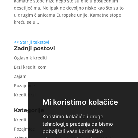
kamatne stope niže nego što su bile u posljednjim
desetljećima. No ipak ne dovoljno niske kao što su to
u drugim članicama Europske unije. Kamatne stope
kreću se u...
<< Stariji tekstovi
Zadnji postovi
Oglasnik krediti
Brzi krediti com
Zajam
Pozajmice
Kredit brzi
Mi koristimo kolačiće
Kategorije
Koristimo kolačiće i druge
Krediti
tehnologije praćenja da bismo
Pozajmice
poboljšali vaše korisničko