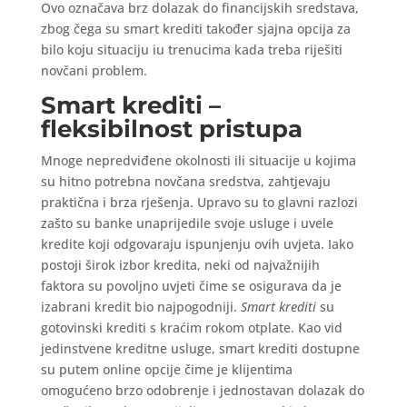
Ovo označava brz dolazak do financijskih sredstava,
zbog čega su smart krediti također sjajna opcija za
bilo koju situaciju iu trenucima kada treba riješiti
novčani problem.
Smart krediti –
fleksibilnost pristupa
Mnoge nepredviđene okolnosti ili situacije u kojima
su hitno potrebna novčana sredstva, zahtjevaju
praktična i brza rješenja. Upravo su to glavni razlozi
zašto su banke unaprijedile svoje usluge i uvele
kredite koji odgovaraju ispunjenju ovih uvjeta. Iako
postoji širok izbor kredita, neki od najvažnijih
faktora su povoljno uvjeti čime se osigurava da je
izabrani kredit bio najpogodniji.
Smart krediti
su
gotovinski krediti s kraćim rokom otplate. Kao vid
jedinstvene kreditne usluge, smart krediti dostupne
su putem online opcije čime je klijentima
omogućeno brzo odobrenje i jednostavan dolazak do