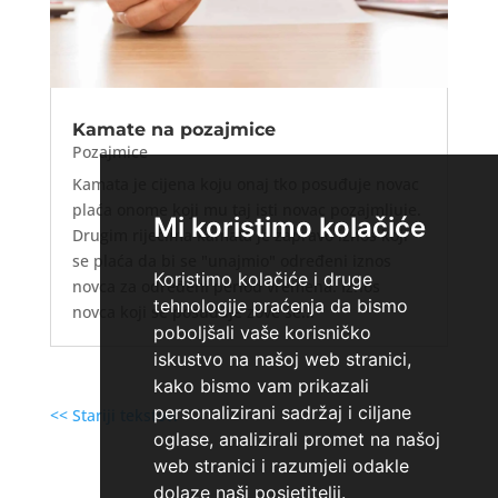
Kamate na pozajmice
Pozajmice
Kamata je cijena koju onaj tko posuđuje novac
plaća onome koji mu taj isti novac pozajmljuje.
Mi koristimo kolačiće
Drugim riječima kamata je zapravo iznos koji
se plaća da bi se "unajmio" određeni iznos
Koristimo kolačiće i druge
novca za određeni period vremena. Iznos
tehnologije praćenja da bismo
novca koji se posuđuje zove se...
poboljšali vaše korisničko
iskustvo na našoj web stranici,
kako bismo vam prikazali
personalizirani sadržaj i ciljane
<< Stariji tekstovi
oglase, analizirali promet na našoj
web stranici i razumjeli odakle
dolaze naši posjetitelji.