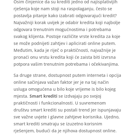
Osim činjenice da su krediti jedno od najisplativijih
rješenja koje nam stoji na raspolaganju, često se
postavlja pitanje kako izabrati odgovarajući kredit?
Najvažniji korak uvijek je odabir kredita koji najbolje
odgovara trenutnim mogućnostima i potrebama
svakog klijenta. Postoje različite vrste kredita za koje
se može podnijeti zahtjev i aplicirati online putem.
Međutim, kada je riječ o praktičnosti, najvažnije je
pronaći onu vrstu kredita koji će zaista biti izvrsna
potpora vašim trenutnim potrebama i očekivanjima.
Sa druge strane, dostupnost putem interneta i opcija
online sačinjava važan faktor jer je na taj način
usluga omogućena u bilo koje vrijeme is bilo kojeg
mjesta.
Smart krediti
se izdvajaju po svojoj
praktičnosti i funkcionalnosti. U suvremenom
društvu smart krediti su postali trend jer ispunjavaju
sve važne uvjete i glavne zahtjeve korisnika. Ujedno,
smart krediti smatraju se izuzetno korisnim
rješenjem, budući da je njihova dostupnost online.