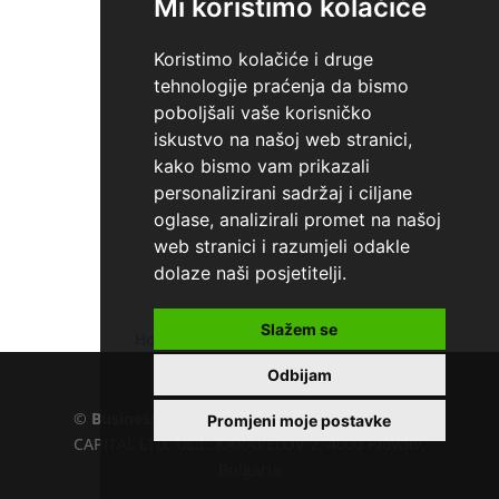
Mi koristimo kolačiće
Koristimo kolačiće i druge
tehnologije praćenja da bismo
poboljšali vaše korisničko
iskustvo na našoj web stranici,
kako bismo vam prikazali
personalizirani sadržaj i ciljane
oglase, analizirali promet na našoj
web stranici i razumjeli odakle
dolaze naši posjetitelji.
Slažem se
Home
»
Provjera stanja kredita
Odbijam
©
Business.hr
EU VAT number : 205391327, KD
Promjeni moje postavke
CAPITAL LTD, UL.L. KARAVELOV 2, 4000 Plovdiv,
Bulgaria