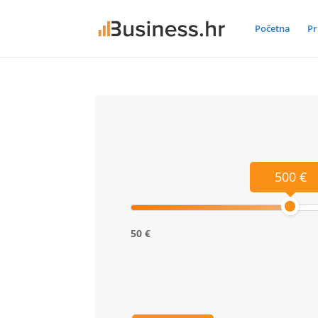
Početna
Pr
500 €
50 €