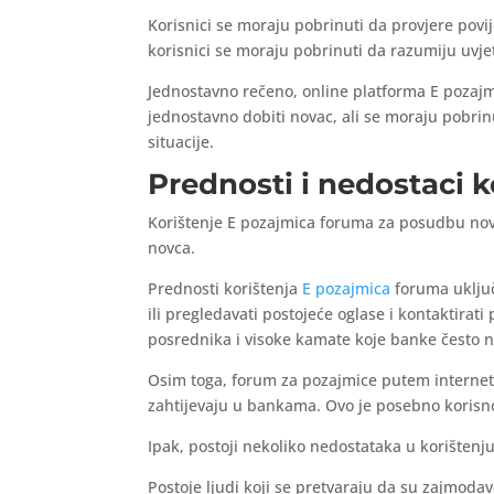
Korisnici se moraju pobrinuti da provjere povi
korisnici se moraju pobrinuti da razumiju uvjet
Jednostavno rečeno, online platforma E poza
jednostavno dobiti novac, ali se moraju pobrin
situacije.
Prednosti i nedostaci 
Korištenje E pozajmica foruma za posudbu novca
novca.
Prednosti korištenja
E pozajmica
foruma uključ
ili pregledavati postojeće oglase i kontaktirat
posrednika i visoke kamate koje banke često n
Osim toga, forum za pozajmice putem internet
zahtijevaju u bankama. Ovo je posebno korisno 
Ipak, postoji nekoliko nedostataka u korišten
Postoje ljudi koji se pretvaraju da su zajmodavc