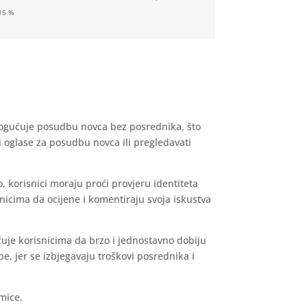
15 %
ogućuje posudbu novca bez posrednika, što
i oglase za posudbu novca ili pregledavati
korisnici moraju proći provjeru identiteta
nicima da ocijene i komentiraju svoja iskustva
uje korisnicima da brzo i jednostavno dobiju
, jer se izbjegavaju troškovi posrednika i
mice.