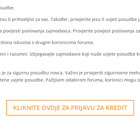
posudbe.
su li prihvatljivi za vas. Također, provjerite jesu li uvjeti posudbe j
era povijesti poslovanja zajmodavca. Provjerite povijest poslovanja z
ozitivna iskustva s drugim korisnicima foruma.
ni i razumni. Izbjegavajte zajmodavce koji nude uvjete posudbe koji s
je za sigurnu posudbu novca. Važno je provjeriti sigurnosne mehan
ene uvjete posudbe. Pažljivim odabirom foruma, korisnici mogu izbj
KLIKNITE OVDJE ZA PRIJAVU ZA KREDIT