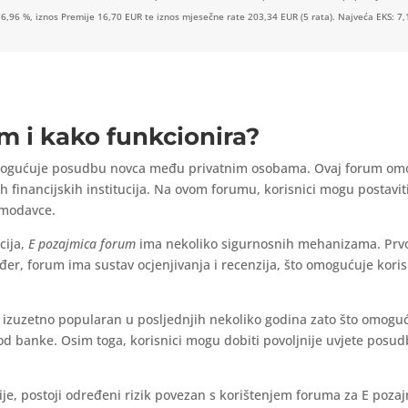
 6,96 %, iznos Premije 16,70 EUR te iznos mjesečne rate 203,34 EUR (5 rata). Najveća EKS: 7,
m i kako funkcionira?
omogućuje posudbu novca među privatnim osobama. Ovaj forum om
ih financijskih institucija. Na ovom forumu, korisnici mogu postavit
ajmodavce.
acija,
E pozajmica forum
ima nekoliko sigurnosnih mehanizama. Prvo, 
đer, forum ima sustav ocjenjivanja i recenzija, što omogućuje koris
izuzetno popularan u posljednjih nekoliko godina zato što omoguć
 banke. Osim toga, korisnici mogu dobiti povoljnije uvjete posudbe
ije, postoji određeni rizik povezan s korištenjem foruma za E pozaj