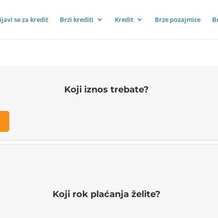
ijavi se za kredit
Brzi krediti
Kredit
Brze pozajmice
B
Koji iznos trebate?
Koji rok plaćanja želite?