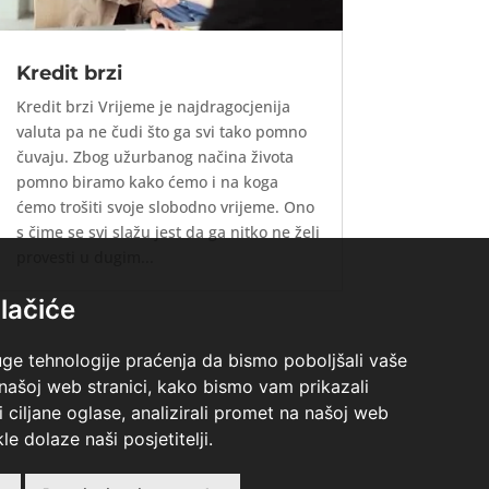
Kredit brzi
Kredit brzi Vrijeme je najdragocjenija
valuta pa ne čudi što ga svi tako pomno
čuvaju. Zbog užurbanog načina života
pomno biramo kako ćemo i na koga
ćemo trošiti svoje slobodno vrijeme. Ono
s čime se svi slažu jest da ga nitko ne želi
provesti u dugim...
lačiće
uge tehnologije praćenja da bismo poboljšali vaše
 našoj web stranici, kako bismo vam prikazali
i ciljane oglase, analizirali promet na našoj web
le dolaze naši posjetitelji.