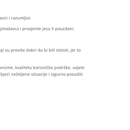
asni i razumljivi.
ajmodavca i provjerite jesu li pouzdani.
u previše dobri da bi bili istiniti, jer to
izme, kvalitetu korisničke podrške, uvjete
eći neželjene situacije i sigurno posuditi