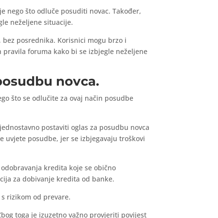
je nego što odluče posuditi novac. Također,
le neželjene situacije.
bez posrednika. Korisnici mogu brzo i
h pravila foruma kako bi se izbjegle neželjene
 posudbu novca.
ego što se odlučite za ovaj način posudbe
 jednostavno postaviti oglas za posudbu novca
je uvjete posudbe, jer se izbjegavaju troškovi
odobravanja kredita koje se obično
cija za dobivanje kredita od banke.
 s rizikom od prevare.
Zbog toga je izuzetno važno provjeriti povijest