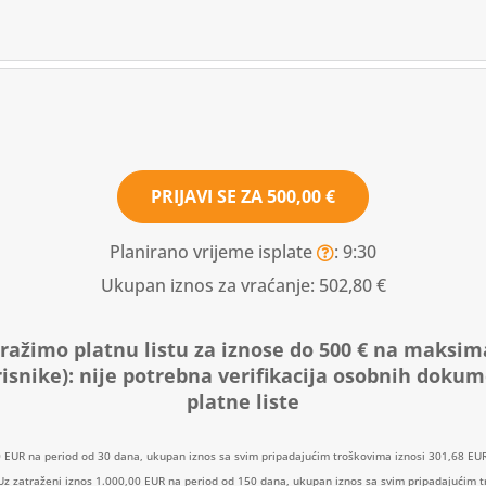
PRIJAVI SE ZA
500,00 €
Planirano vrijeme isplate
: 9:30
Ukupan iznos za vraćanje:
502,80 €
ražimo platnu listu za iznose do 500 € na maksim
isnike):
nije potrebna verifikacija osobnih doku
platne liste
0 EUR na period od 30 dana, ukupan iznos sa svim pripadajućim troškovima iznosi 301,68 EUR
: Uz zatraženi iznos 1.000,00 EUR na period od 150 dana, ukupan iznos sa svim pripadajućim