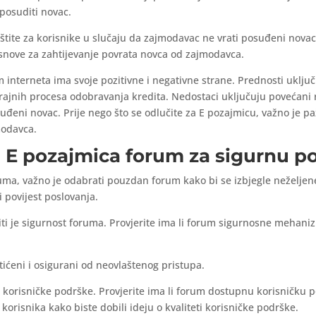
posuditi novac.
tite za korisnike u slučaju da zajmodavac ne vrati posuđeni novac
snove za zahtijevanje povrata novca od zajmodavca.
interneta ima svoje pozitivne i negativne strane. Prednosti uključ
rajnih procesa odobravanja kredita. Nedostaci uključuju povećani r
đeni novac. Prije nego što se odlučite za E pozajmicu, važno je paž
modavca.
 E pozajmica forum za sigurnu 
uma, važno je odabrati pouzdan forum kako bi se izbjegle neželjene 
 povijest poslovanja.
riti je sigurnost foruma. Provjerite ima li forum sigurnosne mehani
štićeni i osigurani od neovlaštenog pristupa.
teta korisničke podrške. Provjerite ima li forum dostupnu korisnič
h korisnika kako biste dobili ideju o kvaliteti korisničke podrške.