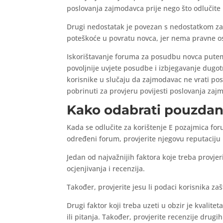
poslovanja zajmodavca prije nego što odlučite 
Drugi nedostatak je povezan s nedostatkom zaš
poteškoće u povratu novca, jer nema pravne o
Iskorištavanje foruma za posudbu novca putem 
povoljnije uvjete posudbe i izbjegavanje dugot
korisnike u slučaju da zajmodavac ne vrati posu
pobrinuti za provjeru povijesti poslovanja zaj
Kako odabrati pouzdan
Kada se odlučite za korištenje E pozajmica for
određeni forum, provjerite njegovu reputaciju i
Jedan od najvažnijih faktora koje treba provje
ocjenjivanja i recenzija.
Također, provjerite jesu li podaci korisnika za
Drugi faktor koji treba uzeti u obzir je kvali
ili pitanja. Također, provjerite recenzije drugi