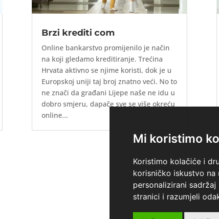
Brzi krediti com
Online bankarstvo promijenilo je način
na koji gledamo kreditiranje. Trećina
Hrvata aktivno se njime koristi, dok je u
Europskoj uniji taj broj znatno veći. No to
ne znači da građani Lijepe naše ne idu u
dobro smjeru, dapače sve se više okreću
online...
Mi koristimo ko
Koristimo kolačiće i dr
korisničko iskustvo na
personalizirani sadržaj 
stranici i razumjeli odak