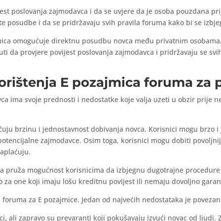
jest poslovanja zajmodavca i da se uvjere da je osoba pouzdana pri
e posudbe i da se pridržavaju svih pravila foruma kako bi se izbjeg
jmica omogućuje direktnu posudbu novca među privatnim osobama, 
uti da provjere povijest poslovanja zajmodavca i pridržavaju se svi
korištenja E pozajmica foruma za
 ima svoje prednosti i nedostatke koje valja uzeti u obzir prije n
uju brzinu i jednostavnost dobivanja novca. Korisnici mogu brzo i
i potencijalne zajmodavce. Osim toga, korisnici mogu dobiti povoljni
aplaćuju.
a pruža mogućnost korisnicima da izbjegnu dugotrajne procedure 
za one koji imaju lošu kreditnu povijest ili nemaju dovoljno garan
ju foruma za E pozajmice. Jedan od najvećih nedostataka je povezan
i, ali zapravo su prevaranti koji pokušavaju izvući novac od ljudi. 