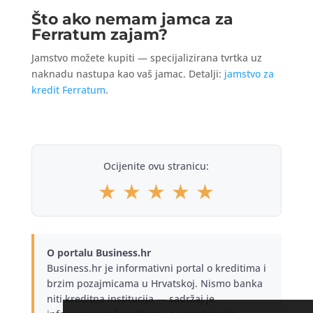
Što ako nemam jamca za
Ferratum zajam?
Jamstvo možete kupiti — specijalizirana tvrtka uz
naknadu nastupa kao vaš jamac. Detalji:
jamstvo za
kredit Ferratum
.
Ocijenite ovu stranicu:
★
★
★
★
★
O portalu Business.hr
Business.hr je informativni portal o kreditima i
brzim pozajmicama u Hrvatskoj. Nismo banka
niti kreditna institucija — sadržaj je