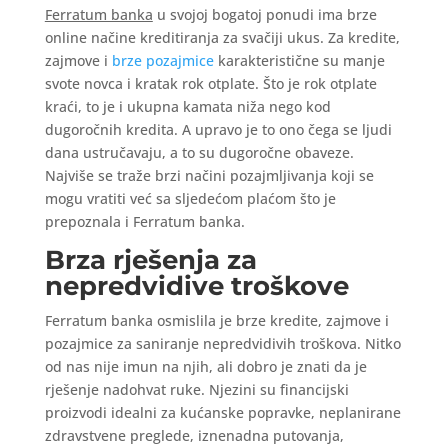
Ferratum banka
u svojoj bogatoj ponudi ima brze
online načine kreditiranja za svačiji ukus. Za kredite,
zajmove i
brze pozajmice
karakteristične su manje
svote novca i kratak rok otplate. Što je rok otplate
kraći, to je i ukupna kamata niža nego kod
dugoročnih kredita. A upravo je to ono čega se ljudi
dana ustručavaju, a to su dugoročne obaveze.
Najviše se traže brzi načini pozajmljivanja koji se
mogu vratiti već sa sljedećom plaćom što je
prepoznala i Ferratum banka.
Brza rješenja za
nepredvidive troškove
Ferratum banka osmislila je brze kredite, zajmove i
pozajmice za saniranje nepredvidivih troškova. Nitko
od nas nije imun na njih, ali dobro je znati da je
rješenje nadohvat ruke. Njezini su financijski
proizvodi idealni za kućanske popravke, neplanirane
zdravstvene preglede, iznenadna putovanja,