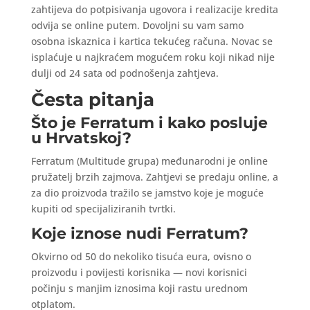
zahtijeva do potpisivanja ugovora i realizacije kredita
odvija se online putem. Dovoljni su vam samo
osobna iskaznica i kartica tekućeg računa. Novac se
isplaćuje u najkraćem mogućem roku koji nikad nije
dulji od 24 sata od podnošenja zahtjeva.
Česta pitanja
Što je Ferratum i kako posluje
u Hrvatskoj?
Ferratum (Multitude grupa) međunarodni je online
pružatelj brzih zajmova. Zahtjevi se predaju online, a
za dio proizvoda tražilo se jamstvo koje je moguće
kupiti od specijaliziranih tvrtki.
Koje iznose nudi Ferratum?
Okvirno od 50 do nekoliko tisuća eura, ovisno o
proizvodu i povijesti korisnika — novi korisnici
počinju s manjim iznosima koji rastu urednom
otplatom.