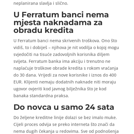
neplanirana slavlja i slično.
U Ferratum banci nema
mjesta naknadama za
obradu kredita
U Ferratum banci nema skrivenih troškova. Ono što
vidiš, to i dobiješ – njihova je nit vodilja o kojoj mogu
svjedočiti na tisuće zadovoljnih korisnika diljem
svijeta. Ferratum banka ima akciju i trenutno ne
naplaćuje troškove obrade kredita s rokom vraćanja
do 30 dana. Vrijedi za nove korisnike i iznos do 400
EUR. Klijenti nemaju dodatnih naknade niti moraju
ugovor ovjeriti kod javnog bilježnika što je kod
banaka standardna praksa.
Do novca u samo 24 sata
Do željene kreditne linije dolazi se bez imalo muke.
Cijeli proces odvija se preko interneta što znači da
nema dugih čekanja u redovima. Sve od podnošenja