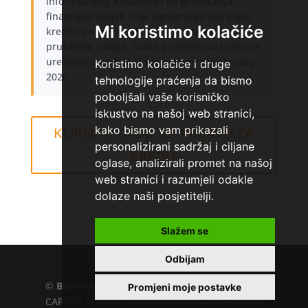
informativnog karaktera i ne predstavlja
financijski savjet. Prije ugovaranja bilo kojeg
Mi koristimo kolačiće
kredita provjerite aktualne uvjete kod
pružatelja usluge. Sadržaj provjerava i ažurira
uredništvo portala. Zadnje ažuriranje: srpanj
Koristimo kolačiće i druge
2026.
tehnologije praćenja da bismo
poboljšali vaše korisničko
iskustvo na našoj web stranici,
kako bismo vam prikazali
KLIKNITE OVDJE ZA PRIJAVU ZA
personalizirani sadržaj i ciljane
KREDIT
oglase, analizirali promet na našoj
web stranici i razumjeli odakle
dolaze naši posjetitelji.
Slažem se
Home
»
Ferratum banka
Odbijam
©
Business.hr
EU VAT number : 205391327, KD
Promjeni moje postavke
CAPITAL LTD, UL.L. KARAVELOV 2, 4000 Plovdiv,