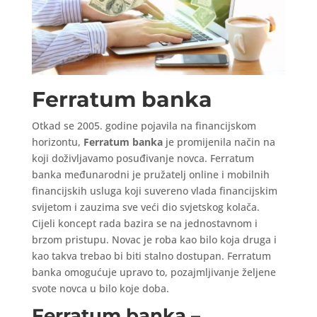
Ferratum banka
Otkad se 2005. godine pojavila na financijskom
horizontu,
Ferratum banka
je promijenila način na
koji doživljavamo posuđivanje novca. Ferratum
banka međunarodni je pružatelj online i mobilnih
financijskih usluga koji suvereno vlada financijskim
svijetom i zauzima sve veći dio svjetskog kolača.
Cijeli koncept rada bazira se na jednostavnom i
brzom pristupu. Novac je roba kao bilo koja druga i
kao takva trebao bi biti stalno dostupan. Ferratum
banka omogućuje upravo to, pozajmljivanje željene
svote novca u bilo koje doba.
Ferratum banka –