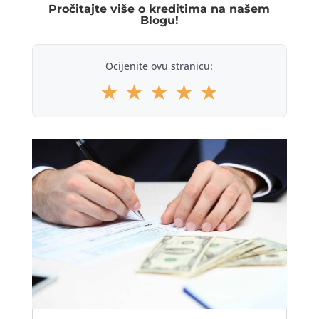
Pročitajte više o kreditima na našem
Blogu!
Ocijenite ovu stranicu:
★
★
★
★
★