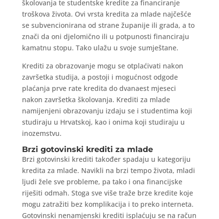
školovanja te studentske kredite za financiranje
troškova života. Ovi vrsta kredita za mlade najčešće
se subvencionirana od strane županije ili grada, a to
znači da oni djelomično ili u potpunosti financiraju
kamatnu stopu. Tako ulažu u svoje sumještane.
Krediti za obrazovanje mogu se otplaćivati nakon
završetka studija, a postoji i mogućnost odgode
plaćanja prve rate kredita do dvanaest mjeseci
nakon završetka školovanja. Krediti za mlade
namijenjeni obrazovanju izdaju se i studentima koji
studiraju u Hrvatskoj, kao i onima koji studiraju u
inozemstvu.
Brzi gotovinski krediti za mlade
Brzi gotovinski krediti također spadaju u kategoriju
kredita za mlade. Navikli na brzi tempo života, mladi
ljudi žele sve probleme, pa tako i ona financijske
riješiti odmah. Stoga sve više traže brze kredite koje
mogu zatražiti bez komplikacija i to preko interneta.
Gotovinski nenamjenski krediti isplaćuju se na račun