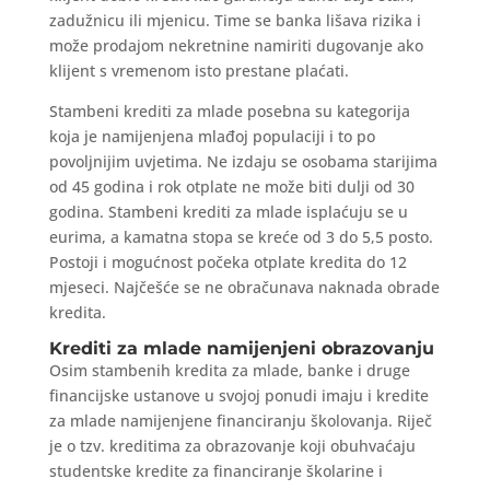
zadužnicu ili mjenicu. Time se banka lišava rizika i
može prodajom nekretnine namiriti dugovanje ako
klijent s vremenom isto prestane plaćati.
Stambeni krediti za mlade posebna su kategorija
koja je namijenjena mlađoj populaciji i to po
povoljnijim uvjetima. Ne izdaju se osobama starijima
od 45 godina i rok otplate ne može biti dulji od 30
godina. Stambeni krediti za mlade isplaćuju se u
eurima, a kamatna stopa se kreće od 3 do 5,5 posto.
Postoji i mogućnost počeka otplate kredita do 12
mjeseci. Najčešće se ne obračunava naknada obrade
kredita.
Krediti za mlade namijenjeni obrazovanju
Osim stambenih kredita za mlade, banke i druge
financijske ustanove u svojoj ponudi imaju i kredite
za mlade namijenjene financiranju školovanja. Riječ
je o tzv. kreditima za obrazovanje koji obuhvaćaju
studentske kredite za financiranje školarine i