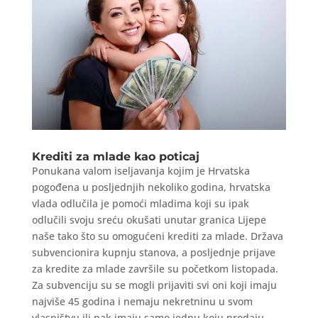
Krediti za mlade kao poticaj
Ponukana valom iseljavanja kojim je Hrvatska
pogođena u posljednjih nekoliko godina, hrvatska
vlada odlučila je pomoći mladima koji su ipak
odlučili svoju sreću okušati unutar granica Lijepe
naše tako što su omogućeni krediti za mlade. Država
subvencionira kupnju stanova, a posljednje prijave
za kredite za mlade završile su početkom listopada.
Za subvenciju su se mogli prijaviti svi oni koji imaju
najviše 45 godina i nemaju nekretninu u svom
vlasništvu ili pak imaju samo jednu koju prodaju