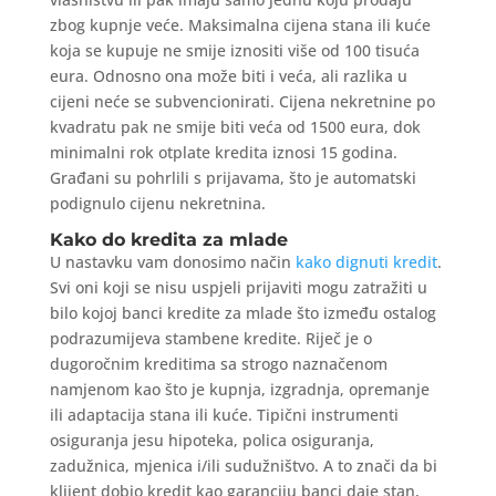
zbog kupnje veće. Maksimalna cijena stana ili kuće
koja se kupuje ne smije iznositi više od 100 tisuća
eura. Odnosno ona može biti i veća, ali razlika u
cijeni neće se subvencionirati. Cijena nekretnine po
kvadratu pak ne smije biti veća od 1500 eura, dok
minimalni rok otplate kredita iznosi 15 godina.
Građani su pohrlili s prijavama, što je automatski
podignulo cijenu nekretnina.
Kako do kredita za mlade
U nastavku vam donosimo način
kako dignuti kredit
.
Svi oni koji se nisu uspjeli prijaviti mogu zatražiti u
bilo kojoj banci kredite za mlade što između ostalog
podrazumijeva stambene kredite. Riječ je o
dugoročnim kreditima sa strogo naznačenom
namjenom kao što je kupnja, izgradnja, opremanje
ili adaptacija stana ili kuće. Tipični instrumenti
osiguranja jesu hipoteka, polica osiguranja,
zadužnica, mjenica i/ili sudužništvo. A to znači da bi
klijent dobio kredit kao garanciju banci daje stan,