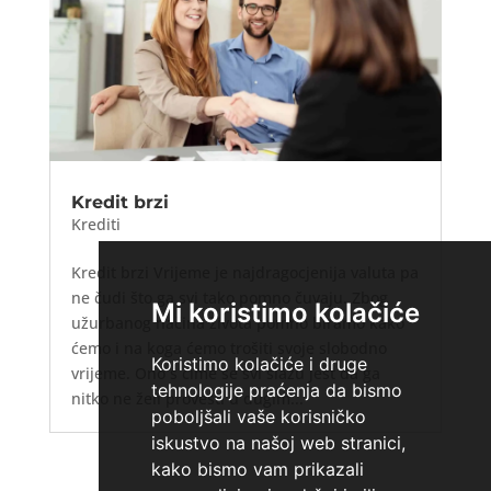
Kredit brzi
Krediti
Kredit brzi Vrijeme je najdragocjenija valuta pa
ne čudi što ga svi tako pomno čuvaju. Zbog
Mi koristimo kolačiće
užurbanog načina života pomno biramo kako
ćemo i na koga ćemo trošiti svoje slobodno
Koristimo kolačiće i druge
vrijeme. Ono s čime se svi slažu jest da ga
tehnologije praćenja da bismo
nitko ne želi provesti u dugim...
poboljšali vaše korisničko
iskustvo na našoj web stranici,
kako bismo vam prikazali