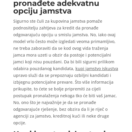
pronađete adekvatnu
opciju jamstva
Sigurno ste čuli za kupovina jamstva pomaže
podnositelju zahtjeva za kredit da pronađe
odgovarajuću opciju u smislu jamstva. No, iako ovaj
model vrlo često može izgledati veoma primamljivo,
ne treba zaboraviti da se kod ovog vida traženja
jamca mora uzeti u obzir da postoje i potencijalni
jamci koji nisu pouzdani. Da bi bili sigurni prilikom
odabira pouzdanog kandidata,
kupi jamstvo iskustva
upravo služi da se prepoznaju ozbiljni kandidati i
izbjegnu potencijalne prevare. Što više informacija
prikupite, to ćete se bolje pripremiti za cijeli
postupak pronalaženja nekoga tko će biti vaš jamac.
No, ono što je najvažnije je da se pronađe
odgovarajuće rješenje, bez obzira da li je riječ o
agenciji za jamstvo, kreditnoj kući ili neke druge
opcije.