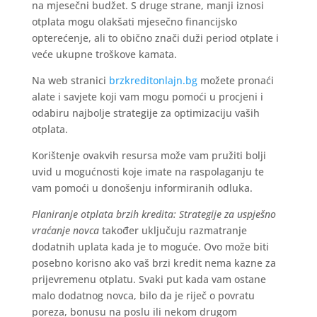
na mjesečni budžet. S druge strane, manji iznosi
otplata mogu olakšati mjesečno financijsko
opterećenje, ali to obično znači duži period otplate i
veće ukupne troškove kamata.
Na web stranici
brzkreditonlajn.bg
možete pronaći
alate i savjete koji vam mogu pomoći u procjeni i
odabiru najbolje strategije za optimizaciju vaših
otplata.
Korištenje ovakvih resursa može vam pružiti bolji
uvid u mogućnosti koje imate na raspolaganju te
vam pomoći u donošenju informiranih odluka.
Planiranje otplata brzih kredita: Strategije za uspješno
vraćanje novca
također uključuju razmatranje
dodatnih uplata kada je to moguće. Ovo može biti
posebno korisno ako vaš brzi kredit nema kazne za
prijevremenu otplatu. Svaki put kada vam ostane
malo dodatnog novca, bilo da je riječ o povratu
poreza, bonusu na poslu ili nekom drugom