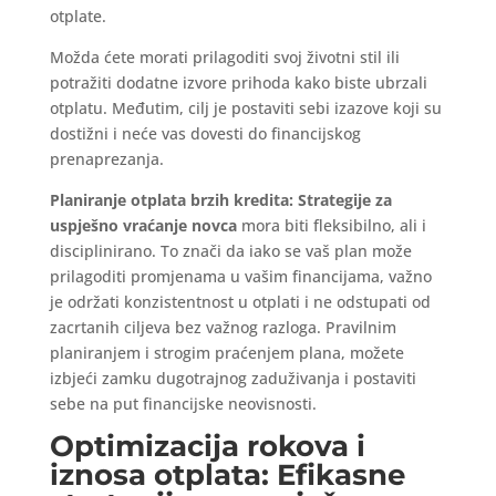
otplate.
Možda ćete morati prilagoditi svoj životni stil ili
potražiti dodatne izvore prihoda kako biste ubrzali
otplatu. Međutim, cilj je postaviti sebi izazove koji su
dostižni i neće vas dovesti do financijskog
prenaprezanja.
Planiranje otplata brzih kredita: Strategije za
uspješno vraćanje novca
mora biti fleksibilno, ali i
disciplinirano. To znači da iako se vaš plan može
prilagoditi promjenama u vašim financijama, važno
je održati konzistentnost u otplati i ne odstupati od
zacrtanih ciljeva bez važnog razloga. Pravilnim
planiranjem i strogim praćenjem plana, možete
izbjeći zamku dugotrajnog zaduživanja i postaviti
sebe na put financijske neovisnosti.
Optimizacija rokova i
iznosa otplata: Efikasne