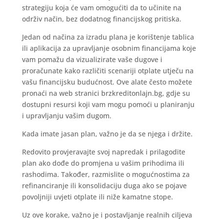
strategiju koja će vam omogućiti da to učinite na
održiv način, bez dodatnog financijskog pritiska.
Jedan od načina za izradu plana je korištenje tablica
ili aplikacija za upravljanje osobnim financijama koje
vam pomažu da vizualizirate vaše dugove i
proračunate kako različiti scenariji otplate utječu na
vašu financijsku budućnost. Ove alate često možete
pronaći na web stranici brzkreditonlajn.bg, gdje su
dostupni resursi koji vam mogu pomoći u planiranju
i upravljanju vašim dugom.
Kada imate jasan plan, važno je da se njega i držite.
Redovito provjeravajte svoj napredak i prilagodite
plan ako dođe do promjena u vašim prihodima ili
rashodima. Također, razmislite o mogućnostima za
refinanciranje ili konsolidaciju duga ako se pojave
povoljniji uvjeti otplate ili niže kamatne stope.
Uz ove korake, važno je i postavljanje realnih ciljeva