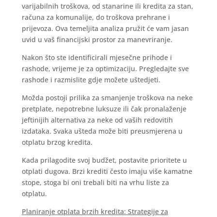
varijabilnih troškova, od stanarine ili kredita za stan,
računa za komunalije, do troškova prehrane i
prijevoza. Ova temeljita analiza pružit će vam jasan
uvid u vaš financijski prostor za manevriranje.
Nakon što ste identificirali mjesečne prihode i
rashode, vrijeme je za optimizaciju. Pregledajte sve
rashode i razmislite gdje možete uštedjeti.
Možda postoji prilika za smanjenje troškova na neke
pretplate, nepotrebne luksuze ili čak pronalaženje
jeftinijih alternativa za neke od vaših redovitih
izdataka. Svaka ušteda može biti preusmjerena u
otplatu brzog kredita.
Kada prilagodite svoj budžet, postavite prioritete u
otplati dugova. Brzi krediti često imaju više kamatne
stope, stoga bi oni trebali biti na vrhu liste za
otplatu.
Planiranje otplata brzih kredita: Strategije za