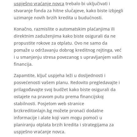
uspješno vraćanje novca
trebalo bi uključivati i
stvaranje fonda za hitne slučajeve, kako biste izbjegli
uzimanje novih brzih kredita u budućnosti.
Konačno, razmislite o automatskim plaćanjima ili
direktnim zaduženjima kako biste osigurali da ne
propustite rokove za otplatu. Ovo ne samo da
pomaže u održavanju dobrog kreditnog rejtinga, već
i u smanjenju stresa povezanog s upravljanjem vaših
financija.
Zapamtite, ključ uspjeha leži u dosljednosti i
posvećenosti vašem planu. Redovito pregledavajte i
prilagođavajte svoj budžet kako biste osigurali da
ostajete na pravom putu prema financijskoj
stabilnosti. Posjetom web stranice
brzkreditonlajn.bg možete pronaći dodatne
informacije i alate koji vam mogu pomoći u
planiranju otplata brzih kredita i strategijama za
uspješno vraćanje novca.