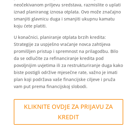
neočekivanom priljevu sredstava, razmislite o uplati
iznad planiranog iznosa otplata. Ovo može značajno
smanjiti glavnicu duga i smanjiti ukupnu kamatu
koju ćete platiti.
U konačnici, planiranje otplata brzih kredita:
Strategije za uspješno vraćanje novca zahtijeva
promišljen pristup i spremnost na prilagodbu. Bilo
da se odlučite za refinanciranje kredita pod
povoljnijim uvjetima ili za restrukturiranje duga kako
biste postigli održive mjesečne rate, važno je imati
plan koji podržava vaše financijske ciljeve i pruža
vam put prema financijskoj slobodi.
KLIKNITE OVDJE ZA PRIJAVU ZA
KREDIT