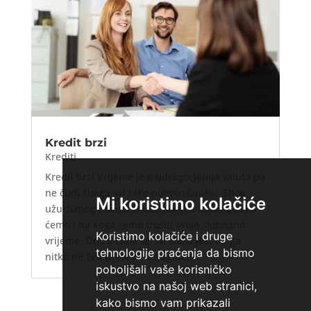
Kredit brzi
Krediti
Kredit brzi Vrijeme je najdragocjenija valuta pa
ne čudi što ga svi tako pomno čuvaju. Zbog
Mi koristimo kolačiće
užurbanog načina života pomno biramo kako
ćemo i na koga ćemo trošiti svoje slobodno
Koristimo kolačiće i druge
vrijeme. Ono s čime se svi slažu jest da ga
tehnologije praćenja da bismo
nitko ne želi provesti u dugim...
poboljšali vaše korisničko
iskustvo na našoj web stranici,
kako bismo vam prikazali