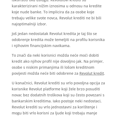
karakterizirani nižim iznosima u odnosu na kredite
koje nude banke. To implicira da za osobe koje
trebaju velike svote novca, Revolut krediti ne bi bili
najoptimalniji izbor.
Još jedan nedostatak Revolut kredita je taj što se
odobrenje kredita može temeljiti na profilu korisnika
i njihovim financijskim navikama.
To znači da neki korisnici možda neće moći dobiti
kredit ako njihov profil nije dovoljno jak. Na primjer,
osobe s niskim primanjima ili lošom kreditnom
povijesti možda neće biti odobrene za
Revolut kredit
.
U konačnici, Revolut krediti su vrlo povoljna opcija za
korisnike Revolut platforme koji žele brzo posuditi
novac bez dodatnih troškova koji su često povezani s
bankarskim kreditima. Iako postoje neki nedostaci,
Revolut krediti su vrlo jednostavni za korištenje i
mogu biti vrlo korisni za ljude koji trebaju manje