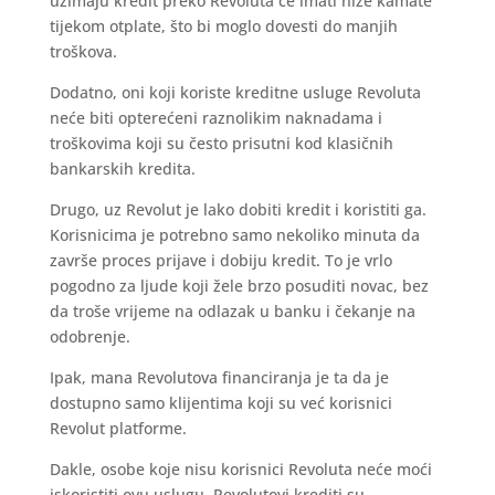
uzimaju kredit preko Revoluta će imati niže kamate
tijekom otplate, što bi moglo dovesti do manjih
troškova.
Dodatno, oni koji koriste kreditne usluge Revoluta
neće biti opterećeni raznolikim naknadama i
troškovima koji su često prisutni kod klasičnih
bankarskih kredita.
Drugo, uz Revolut je lako dobiti kredit i koristiti ga.
Korisnicima je potrebno samo nekoliko minuta da
završe proces prijave i dobiju kredit. To je vrlo
pogodno za ljude koji žele brzo posuditi novac, bez
da troše vrijeme na odlazak u banku i čekanje na
odobrenje.
Ipak, mana Revolutova financiranja je ta da je
dostupno samo klijentima koji su već korisnici
Revolut platforme.
Dakle, osobe koje nisu korisnici Revoluta neće moći
iskoristiti ovu uslugu. Revolutovi krediti su