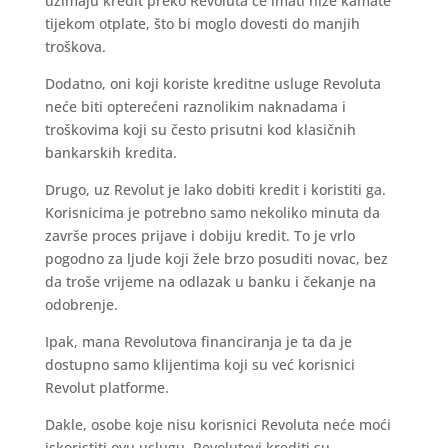
uzimaju kredit preko Revoluta će imati niže kamate
tijekom otplate, što bi moglo dovesti do manjih
troškova.
Dodatno, oni koji koriste kreditne usluge Revoluta
neće biti opterećeni raznolikim naknadama i
troškovima koji su često prisutni kod klasičnih
bankarskih kredita.
Drugo, uz Revolut je lako dobiti kredit i koristiti ga.
Korisnicima je potrebno samo nekoliko minuta da
završe proces prijave i dobiju kredit. To je vrlo
pogodno za ljude koji žele brzo posuditi novac, bez
da troše vrijeme na odlazak u banku i čekanje na
odobrenje.
Ipak, mana Revolutova financiranja je ta da je
dostupno samo klijentima koji su već korisnici
Revolut platforme.
Dakle, osobe koje nisu korisnici Revoluta neće moći
iskoristiti ovu uslugu. Revolutovi krediti su