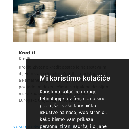
Krediti
Krediti
Krediti Život ne kredit postao je neizostavnim
dijelom svakodnevice. Krediti su pristupačniji,
Mi koristimo kolačiće
a kamatne stope niže nego što su bile u
posljednjim desetljećima. No ipak ne dovoljno
Koristimo kolačiće i druge
niske kao što su to u drugim članicama
tehnologije praćenja da bismo
Europske unije. Kamatne stope...
poboljšali vaše korisničko
iskustvo na našoj web stranici,
kako bismo vam prikazali
personalizirani sadržaj i ciljane
<< Stariji tekstovi
Noviji tekstovi >>