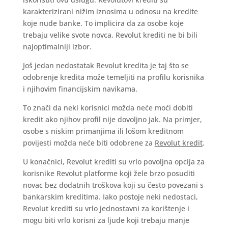
karakterizirani nižim iznosima u odnosu na kredite
koje nude banke. To implicira da za osobe koje
trebaju velike svote novca, Revolut krediti ne bi bili
najoptimalniji izbor.
Još jedan nedostatak Revolut kredita je taj što se
odobrenje kredita može temeljiti na profilu korisnika
i njihovim financijskim navikama.
To znači da neki korisnici možda neće moći dobiti
kredit ako njihov profil nije dovoljno jak. Na primjer,
osobe s niskim primanjima ili lošom kreditnom
povijesti možda neće biti odobrene za
Revolut kredit
.
U konačnici, Revolut krediti su vrlo povoljna opcija za
korisnike Revolut platforme koji žele brzo posuditi
novac bez dodatnih troškova koji su često povezani s
bankarskim kreditima. Iako postoje neki nedostaci,
Revolut krediti su vrlo jednostavni za korištenje i
mogu biti vrlo korisni za ljude koji trebaju manje