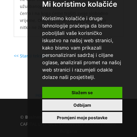
Mi koristimo kolačiće
užurbanog načina života pomno biramo kako
ćemo i na koga ćemo trošiti svoje slobodno
Koristimo kolačiće i druge
vrijeme. Ono s čime se svi slažu jest da ga
tehnologije praćenja da bismo
nitko ne želi provesti u dugim...
poboljšali vaše korisničko
iskustvo na našoj web stranici,
kako bismo vam prikazali
personalizirani sadržaj i ciljane
<< Stariji tekstovi
oglase, analizirali promet na našoj
web stranici i razumjeli odakle
dolaze naši posjetitelji.
Slažem se
Home
»
Što je hipotekarni kredit
Odbijam
©
Business.hr
EU VAT number : 205391327, KD
Promjeni moje postavke
CAPITAL LTD, UL.L. KARAVELOV 2, 4000 Plovdiv,
Bulgaria