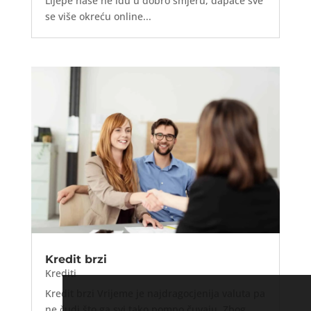
Lijepe naše ne idu u dobro smjeru, dapače sve
se više okreću online...
Kredit brzi
Krediti
Kredit brzi Vrijeme je najdragocjenija valuta pa
ne čudi što ga svi tako pomno čuvaju. Zbog