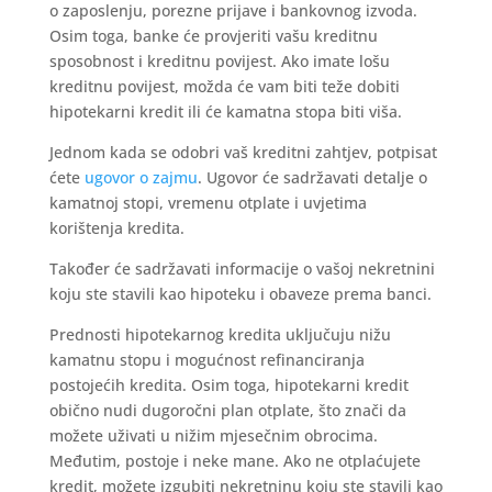
o zaposlenju, porezne prijave i bankovnog izvoda.
Osim toga, banke će provjeriti vašu kreditnu
sposobnost i kreditnu povijest. Ako imate lošu
kreditnu povijest, možda će vam biti teže dobiti
hipotekarni kredit ili će kamatna stopa biti viša.
Jednom kada se odobri vaš kreditni zahtjev, potpisat
ćete
ugovor o zajmu
. Ugovor će sadržavati detalje o
kamatnoj stopi, vremenu otplate i uvjetima
korištenja kredita.
Također će sadržavati informacije o vašoj nekretnini
koju ste stavili kao hipoteku i obaveze prema banci.
Prednosti hipotekarnog kredita uključuju nižu
kamatnu stopu i mogućnost refinanciranja
postojećih kredita. Osim toga, hipotekarni kredit
obično nudi dugoročni plan otplate, što znači da
možete uživati ​​u nižim mjesečnim obrocima.
Međutim, postoje i neke mane. Ako ne otplaćujete
kredit, možete izgubiti nekretninu koju ste stavili kao