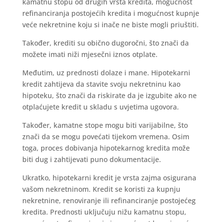
kamatnu stopu od drugih vrsta kredita, mogućnost
refinanciranja postojećih kredita i mogućnost kupnje
veće nekretnine koju si inače ne biste mogli priuštiti.
Također, krediti su obično dugoročni, što znači da
možete imati niži mjesečni iznos otplate.
Međutim, uz prednosti dolaze i mane. Hipotekarni
kredit zahtijeva da stavite svoju nekretninu kao
hipoteku, što znači da riskirate da je izgubite ako ne
otplaćujete kredit u skladu s uvjetima ugovora.
Također, kamatne stope mogu biti varijabilne, što
znači da se mogu povećati tijekom vremena. Osim
toga, proces dobivanja hipotekarnog kredita može
biti dug i zahtijevati puno dokumentacije.
Ukratko, hipotekarni kredit je vrsta zajma osigurana
vašom nekretninom. Kredit se koristi za kupnju
nekretnine, renoviranje ili refinanciranje postojećeg
kredita. Prednosti uključuju nižu kamatnu stopu,