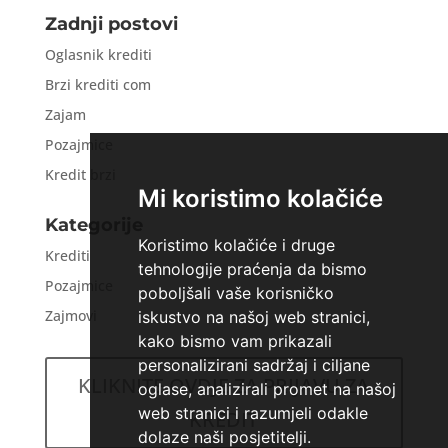
Zadnji postovi
Oglasnik krediti
Brzi krediti com
Zajam
Pozajmice
Kredit brzi
Mi koristimo kolačiće
Kategorije
Koristimo kolačiće i druge
Krediti
tehnologije praćenja da bismo
Pozajmice
poboljšali vaše korisničko
Zajmovi
iskustvo na našoj web stranici,
kako bismo vam prikazali
personalizirani sadržaj i ciljane
KLIKNITE OVDJE ZA PRIJAVU ZA
oglase, analizirali promet na našoj
web stranici i razumjeli odakle
KREDIT
dolaze naši posjetitelji.