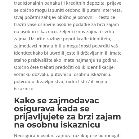
tradicionalnih banaka ili kreditnih depozita, prijave
se obično mogu ispuniti osobno ili putem interneta.
Ovaj početni zahtjev obično je osnovni – često će
tražiti vaše osnovne osobne podatke za brzi zajam
na osobnu iskaznicu, željeni iznos zajma i svrhu
zajma. Uz očite razloge poput krađe identiteta,
zajmodavci moraju biti u mogućnosti potvrditi vaš
identitet kako bi utvrdili jeste li državljanin ili imate
stalno prebivalište ako imate najmanje 18 godina.
Obično ćete trebati predočiti oblik identifikacije:
vozačku dozvolu, putovnicu, osobnu iskaznicu,
potvrdu o državljanstvu, rodni list i / ili vojnu
iskaznicu.
Kako se zajmodavac
osigurava kada se
prijavljujete za brzi zajam
na osobnu iskaznicu
Neosigurani osobni zajmovi razlikuju se od mnogih