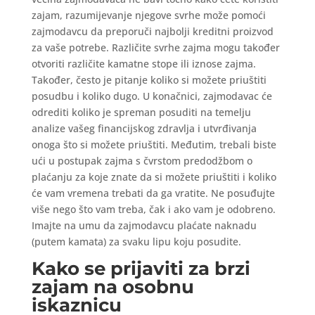
zajam, razumijevanje njegove svrhe može pomoći
zajmodavcu da preporuči najbolji kreditni proizvod
za vaše potrebe. Različite svrhe zajma mogu također
otvoriti različite kamatne stope ili iznose zajma.
Također, često je pitanje koliko si možete priuštiti
posudbu i koliko dugo. U konačnici, zajmodavac će
odrediti koliko je spreman posuditi na temelju
analize vašeg financijskog zdravlja i utvrđivanja
onoga što si možete priuštiti. Međutim, trebali biste
ući u postupak zajma s čvrstom predodžbom o
plaćanju za koje znate da si možete priuštiti i koliko
će vam vremena trebati da ga vratite. Ne posuđujte
više nego što vam treba, čak i ako vam je odobreno.
Imajte na umu da zajmodavcu plaćate naknadu
(putem kamata) za svaku lipu koju posudite.
Kako se prijaviti za brzi
zajam na osobnu
iskaznicu