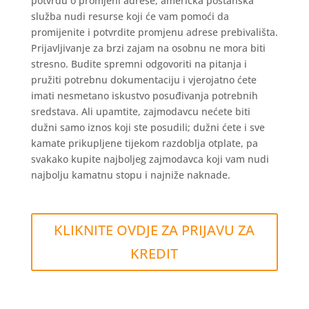
potvrdu o promjeni adrese, američka poštanska
služba nudi resurse koji će vam pomoći da
promijenite i potvrdite promjenu adrese prebivališta.
Prijavljivanje za brzi zajam na osobnu ne mora biti
stresno. Budite spremni odgovoriti na pitanja i
pružiti potrebnu dokumentaciju i vjerojatno ćete
imati nesmetano iskustvo posuđivanja potrebnih
sredstava. Ali upamtite, zajmodavcu nećete biti
dužni samo iznos koji ste posudili; dužni ćete i sve
kamate prikupljene tijekom razdoblja otplate, pa
svakako kupite najboljeg zajmodavca koji vam nudi
najbolju kamatnu stopu i najniže naknade.
KLIKNITE OVDJE ZA PRIJAVU ZA
KREDIT