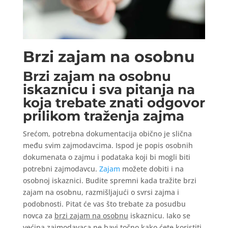
Brzi zajam na osobnu
Brzi zajam na osobnu
iskaznicu i sva pitanja na
koja trebate znati odgovor
prilikom traženja zajma
Srećom, potrebna dokumentacija obično je slična
među svim zajmodavcima. Ispod je popis osobnih
dokumenata o zajmu i podataka koji bi mogli biti
potrebni zajmodavcu.
Zajam
možete dobiti i na
osobnoj iskaznici. Budite spremni kada tražite brzi
zajam na osobnu, razmišljajući o svrsi zajma i
podobnosti. Pitat će vas što trebate za posudbu
novca za
brzi zajam na osobnu
iskaznicu. Iako se
većina zajmodavaca ne bavi točno kako ćete koristiti