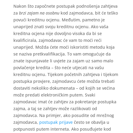
Nakon što započnete postupak podnošenja zahtjeva
za
brzi zajam na osobnu
kod zajmodavca, bit će teško
povući kreditnu ocjenu. Međutim, pametno je
unaprijed znati svoju kreditnu ocjenu. Ako vaša
kreditna ocjena nije dovoljno visoka da bi se
kvalificirala, zajmodavac će vam to moći reći
unaprijed. Možda ćete moći iskoristiti metodu koja
se naziva pretkvalifikacija. To vam omogućuje da
znate ispunjavate li uvjete za zajam uz samo malo
povlačenje kredita – što neće utjecati na vašu
kreditnu ocjenu. Tijekom početnih zahtjeva i tijekom
postupka provjere, zajmodavcu ćete možda trebati
dostaviti nekoliko dokumenata – od kojih se većina
može predati elektroničkim putem. Svaki
zajmodavac imat će zahtjev za pokretanje postupka
zajma, a taj se zahtjev može razlikovati od
zajmodavca. Na primjer, ako posudite od mrežnog
zajmodavca,
postupak prijave
često se obavlja u
potpunosti putem interneta. Ako posuđujete kod