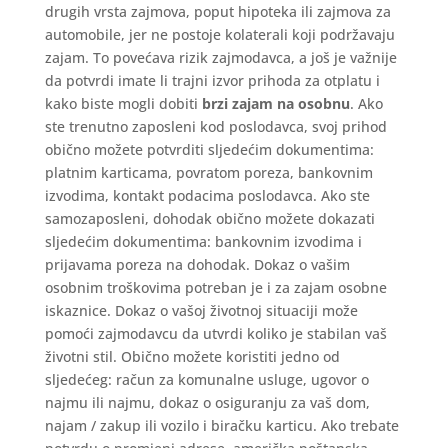
drugih vrsta zajmova, poput hipoteka ili zajmova za
automobile, jer ne postoje kolaterali koji podržavaju
zajam. To povećava rizik zajmodavca, a još je važnije
da potvrdi imate li trajni izvor prihoda za otplatu i
kako biste mogli dobiti
brzi zajam na osobnu
. Ako
ste trenutno zaposleni kod poslodavca, svoj prihod
obično možete potvrditi sljedećim dokumentima:
platnim karticama, povratom poreza, bankovnim
izvodima, kontakt podacima poslodavca. Ako ste
samozaposleni, dohodak obično možete dokazati
sljedećim dokumentima: bankovnim izvodima i
prijavama poreza na dohodak. Dokaz o vašim
osobnim troškovima potreban je i za zajam osobne
iskaznice. Dokaz o vašoj životnoj situaciji može
pomoći zajmodavcu da utvrdi koliko je stabilan vaš
životni stil. Obično možete koristiti jedno od
sljedećeg: račun za komunalne usluge, ugovor o
najmu ili najmu, dokaz o osiguranju za vaš dom,
najam / zakup ili vozilo i biračku karticu. Ako trebate