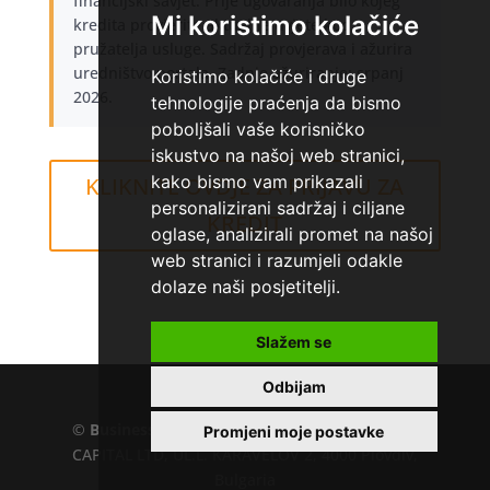
financijski savjet. Prije ugovaranja bilo kojeg
Mi koristimo kolačiće
kredita provjerite aktualne uvjete kod
pružatelja usluge. Sadržaj provjerava i ažurira
uredništvo portala. Zadnje ažuriranje: srpanj
Koristimo kolačiće i druge
2026.
tehnologije praćenja da bismo
poboljšali vaše korisničko
iskustvo na našoj web stranici,
kako bismo vam prikazali
KLIKNITE OVDJE ZA PRIJAVU ZA
personalizirani sadržaj i ciljane
KREDIT
oglase, analizirali promet na našoj
web stranici i razumjeli odakle
dolaze naši posjetitelji.
Slažem se
Home
»
Ferratum banka
Odbijam
©
Business.hr
EU VAT number : 205391327, KD
Promjeni moje postavke
CAPITAL LTD, UL.L. KARAVELOV 2, 4000 Plovdiv,
Bulgaria