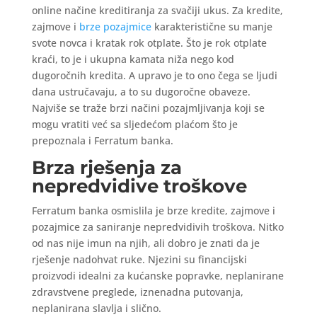
online načine kreditiranja za svačiji ukus. Za kredite,
zajmove i
brze pozajmice
karakteristične su manje
svote novca i kratak rok otplate. Što je rok otplate
kraći, to je i ukupna kamata niža nego kod
dugoročnih kredita. A upravo je to ono čega se ljudi
dana ustručavaju, a to su dugoročne obaveze.
Najviše se traže brzi načini pozajmljivanja koji se
mogu vratiti već sa sljedećom plaćom što je
prepoznala i Ferratum banka.
Brza rješenja za
nepredvidive troškove
Ferratum banka osmislila je brze kredite, zajmove i
pozajmice za saniranje nepredvidivih troškova. Nitko
od nas nije imun na njih, ali dobro je znati da je
rješenje nadohvat ruke. Njezini su financijski
proizvodi idealni za kućanske popravke, neplanirane
zdravstvene preglede, iznenadna putovanja,
neplanirana slavlja i slično.