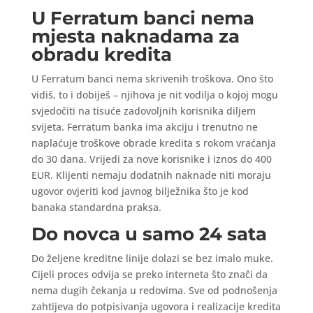
U Ferratum banci nema
mjesta naknadama za
obradu kredita
U Ferratum banci nema skrivenih troškova. Ono što
vidiš, to i dobiješ – njihova je nit vodilja o kojoj mogu
svjedočiti na tisuće zadovoljnih korisnika diljem
svijeta. Ferratum banka ima akciju i trenutno ne
naplaćuje troškove obrade kredita s rokom vraćanja
do 30 dana. Vrijedi za nove korisnike i iznos do 400
EUR. Klijenti nemaju dodatnih naknade niti moraju
ugovor ovjeriti kod javnog bilježnika što je kod
banaka standardna praksa.
Do novca u samo 24 sata
Do željene kreditne linije dolazi se bez imalo muke.
Cijeli proces odvija se preko interneta što znači da
nema dugih čekanja u redovima. Sve od podnošenja
zahtijeva do potpisivanja ugovora i realizacije kredita