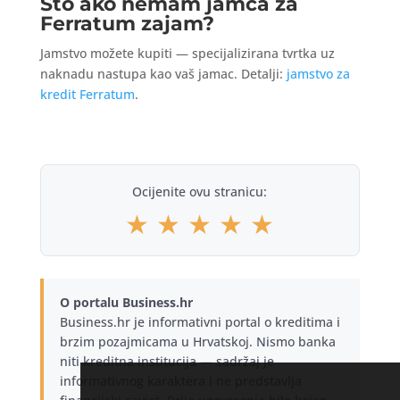
Što ako nemam jamca za
Ferratum zajam?
Jamstvo možete kupiti — specijalizirana tvrtka uz
naknadu nastupa kao vaš jamac. Detalji:
jamstvo za
kredit Ferratum
.
Ocijenite ovu stranicu:
★
★
★
★
★
O portalu Business.hr
Business.hr je informativni portal o kreditima i
brzim pozajmicama u Hrvatskoj. Nismo banka
niti kreditna institucija — sadržaj je
informativnog karaktera i ne predstavlja