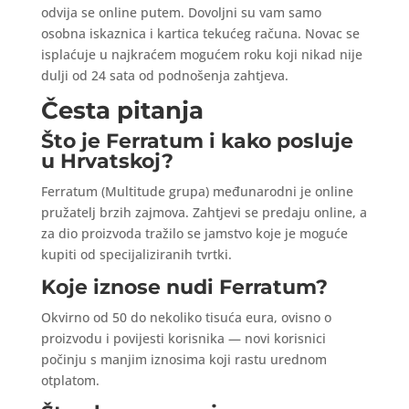
odvija se online putem. Dovoljni su vam samo
osobna iskaznica i kartica tekućeg računa. Novac se
isplaćuje u najkraćem mogućem roku koji nikad nije
dulji od 24 sata od podnošenja zahtjeva.
Česta pitanja
Što je Ferratum i kako posluje
u Hrvatskoj?
Ferratum (Multitude grupa) međunarodni je online
pružatelj brzih zajmova. Zahtjevi se predaju online, a
za dio proizvoda tražilo se jamstvo koje je moguće
kupiti od specijaliziranih tvrtki.
Koje iznose nudi Ferratum?
Okvirno od 50 do nekoliko tisuća eura, ovisno o
proizvodu i povijesti korisnika — novi korisnici
počinju s manjim iznosima koji rastu urednom
otplatom.