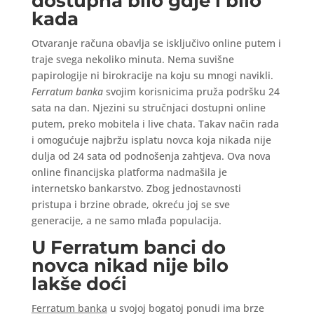
dostupna bilo gdje i bilo
kada
Otvaranje računa obavlja se isključivo online putem i
traje svega nekoliko minuta. Nema suvišne
papirologije ni birokracije na koju su mnogi navikli.
Ferratum banka
svojim korisnicima pruža podršku 24
sata na dan. Njezini su stručnjaci dostupni online
putem, preko mobitela i live chata. Takav način rada
i omogućuje najbržu isplatu novca koja nikada nije
dulja od 24 sata od podnošenja zahtjeva. Ova nova
online financijska platforma nadmašila je
internetsko bankarstvo. Zbog jednostavnosti
pristupa i brzine obrade, okreću joj se sve
generacije, a ne samo mlađa populacija.
U Ferratum banci do
novca nikad nije bilo
lakše doći
Ferratum banka
u svojoj bogatoj ponudi ima brze