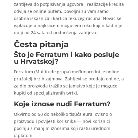
zahtijeva do potpisivanja ugovora i realizacije kredita
odvija se online putem. Dovoljni su vam samo
osobna iskaznica i kartica tekućeg računa. Novac se
isplaćuje u najkraćem mogućem roku koji nikad nije
dulji od 24 sata od podnošenja zahtjeva.
Česta pitanja
Što je Ferratum i kako posluje
u Hrvatskoj?
Ferratum (Multitude grupa) međunarodni je online
pružatelj brzih zajmova. Zahtjevi se predaju online, a
za dio proizvoda tražilo se jamstvo koje je moguće
kupiti od specijaliziranih tvrtki.
Koje iznose nudi Ferratum?
Okvirno od 50 do nekoliko tisuća eura, ovisno o
proizvodu i povijesti korisnika — novi korisnici
počinju s manjim iznosima koji rastu urednom
otplatom.