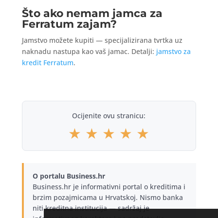
Što ako nemam jamca za
Ferratum zajam?
Jamstvo možete kupiti — specijalizirana tvrtka uz
naknadu nastupa kao vaš jamac. Detalji:
jamstvo za
kredit Ferratum
.
Ocijenite ovu stranicu:
★
★
★
★
★
O portalu Business.hr
Business.hr je informativni portal o kreditima i
brzim pozajmicama u Hrvatskoj. Nismo banka
niti kreditna institucija — sadržaj je