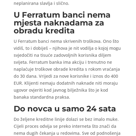
neplanirana slavlja i slično.
U Ferratum banci nema
mjesta naknadama za
obradu kredita
U Ferratum banci nema skrivenih troškova. Ono što
vidiš, to i dobiješ – njihova je nit vodilja o kojoj mogu
svjedočiti na tisuće zadovoljnih korisnika diljem
svijeta. Ferratum banka ima akciju i trenutno ne
naplaćuje troškove obrade kredita s rokom vraćanja
do 30 dana. Vrijedi za nove korisnike i iznos do 400
EUR. Klijenti nemaju dodatnih naknade niti moraju
ugovor ovjeriti kod javnog bilježnika što je kod
banaka standardna praksa.
Do novca u samo 24 sata
Do željene kreditne linije dolazi se bez imalo muke.
Cijeli proces odvija se preko interneta što znači da
nema dugih čekanja u redovima. Sve od podnošenja