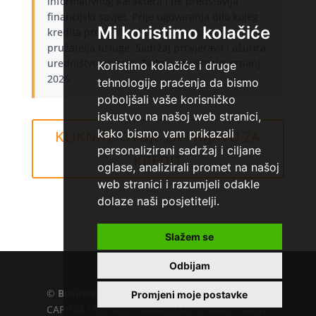
informativnog karaktera i ne predstavlja
financijski savjet. Prije ugovaranja bilo kojeg
Mi koristimo kolačiće
kredita provjerite aktualne uvjete kod
pružatelja usluge. Sadržaj provjerava i ažurira
uredništvo portala. Zadnje ažuriranje: srpanj
Koristimo kolačiće i druge
2026.
tehnologije praćenja da bismo
poboljšali vaše korisničko
iskustvo na našoj web stranici,
kako bismo vam prikazali
KLIKNITE OVDJE ZA PRIJAVU ZA
personalizirani sadržaj i ciljane
KREDIT
oglase, analizirali promet na našoj
web stranici i razumjeli odakle
dolaze naši posjetitelji.
Slažem se
Home
»
Ferratum banka
Odbijam
©
Business.hr
EU VAT number : 205391327, KD
Promjeni moje postavke
CAPITAL LTD, UL.L. KARAVELOV 2, 4000 Plovdiv,