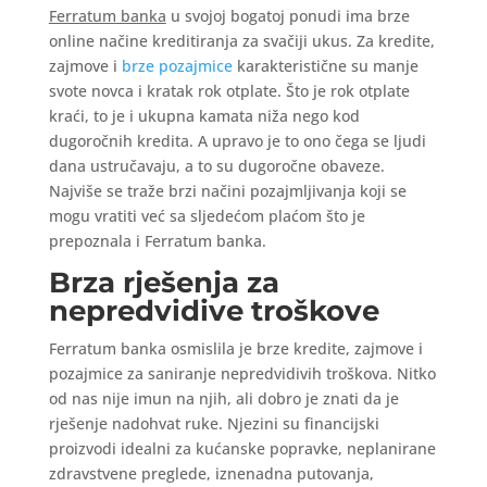
Ferratum banka
u svojoj bogatoj ponudi ima brze
online načine kreditiranja za svačiji ukus. Za kredite,
zajmove i
brze pozajmice
karakteristične su manje
svote novca i kratak rok otplate. Što je rok otplate
kraći, to je i ukupna kamata niža nego kod
dugoročnih kredita. A upravo je to ono čega se ljudi
dana ustručavaju, a to su dugoročne obaveze.
Najviše se traže brzi načini pozajmljivanja koji se
mogu vratiti već sa sljedećom plaćom što je
prepoznala i Ferratum banka.
Brza rješenja za
nepredvidive troškove
Ferratum banka osmislila je brze kredite, zajmove i
pozajmice za saniranje nepredvidivih troškova. Nitko
od nas nije imun na njih, ali dobro je znati da je
rješenje nadohvat ruke. Njezini su financijski
proizvodi idealni za kućanske popravke, neplanirane
zdravstvene preglede, iznenadna putovanja,