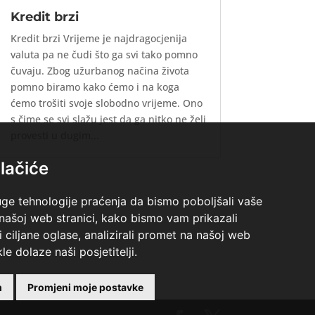
Kredit brzi
Kredit brzi Vrijeme je najdragocjenija
valuta pa ne čudi što ga svi tako pomno
čuvaju. Zbog užurbanog načina života
pomno biramo kako ćemo i na koga
ćemo trošiti svoje slobodno vrijeme. Ono
s čime se svi slažu jest da ga nitko ne želi
provesti u dugim...
lačiće
uge tehnologije praćenja da bismo poboljšali vaše
 našoj web stranici, kako bismo vam prikazali
i ciljane oglase, analizirali promet na našoj web
le dolaze naši posjetitelji.
m
Promjeni moje postavke