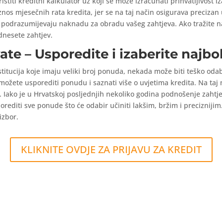
stiti kreditni kalkulator uz koji se može izračunati prihvatljivost i
znos mjesečnih rata kredita, jer se na taj način osigurava precizan 
te podrazumijevaju naknadu za obradu vašeg zahtjeva. Ako tražite n
dnesete zahtjev.
ate – Usporedite i izaberite najb
nstitucija koje imaju veliki broj ponuda, nekada može biti teško odab
ožete usporediti ponudu i saznati više o uvjetima kredita. Na taj n
Iako je u Hrvatskoj posljednjih nekoliko godina podnošenje zahtjev
rediti sve ponude što će odabir učiniti lakšim, bržim i precizniji
izbor.
KLIKNITE OVDJE ZA PRIJAVU ZA KREDIT