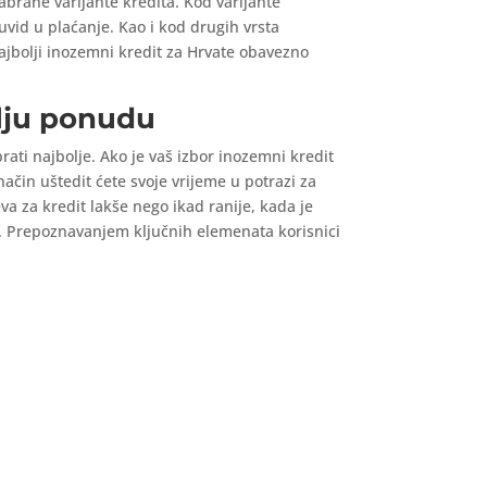
zabrane varijante kredita. Kod varijante
uvid u plaćanje. Kao i kod drugih vrsta
ajbolji inozemni kredit za Hrvate obavezno
olju ponudu
rati najbolje. Ako je vaš izbor inozemni kredit
ačin uštedit ćete svoje vrijeme u potrazi za
a za kredit lakše nego ikad ranije, kada je
m. Prepoznavanjem ključnih elemenata korisnici