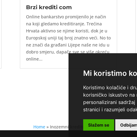
Brzi krediti com
Online bankarstvo promijenilo je način
na koji gledamo kreditiranje. Trećina
Hrvata aktivno se njime koristi, dok je u
Europskoj uniji taj broj znatno veći. No to
ne znači da građani Lijepe naše ne idu u
dobro smjeru, dapače sve se više okreću
online...
Mi koristimo ko
Koristimo kolačiće i dr
korisničko iskustvo na
personalizirani sadržaj 
stranici i razumjeli odak
Slažem se
Odbija
Home
»
Inozemni krediti za Hrvate