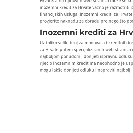
Hrvate, a na njihovim web stranica može se kori
inozemni kredit za Hrvate važno je razmotriti i
financijskih usluga, inozemni krediti za Hrva
provjerite naknadu za obradu pre nego što po
Inozemni krediti za Hrv
Uz toliko veliki broj zajmodavaca i kreditnih i
za Hrvate putem specijaliziranih web stranica m
najboljom ponudom i donijeti ispravnu odluku. 
riječ o inozemnim kreditima neophodno je uspo
mogu lakše donijeti odluku i napraviti najbolji 