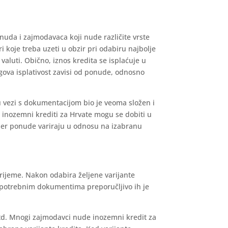
onuda i zajmodavaca koji nude različite vrste
i koje treba uzeti u obzir pri odabiru najbolje
valuti. Obično, iznos kredita se isplaćuje u
gova isplativost zavisi od ponude, odnosno
u vezi s dokumentacijom bio je veoma složen i
 inozemni krediti za Hrvate mogu se dobiti u
 jer ponude variraju u odnosu na izabranu
rijeme. Nakon odabira željene varijante
 o potrebnim dokumentima preporučljivo ih je
 itd. Mnogi zajmodavci nude inozemni kredit za