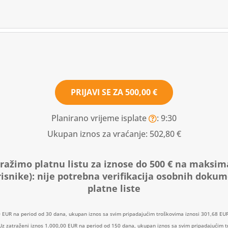
PRIJAVI SE ZA
500,00 €
Planirano vrijeme isplate
: 9:30
Ukupan iznos za vraćanje:
502,80 €
ražimo platnu listu za iznose do 500 € na maksim
isnike):
nije potrebna verifikacija osobnih doku
platne liste
0 EUR na period od 30 dana, ukupan iznos sa svim pripadajućim troškovima iznosi 301,68 EUR
: Uz zatraženi iznos 1.000,00 EUR na period od 150 dana, ukupan iznos sa svim pripadajućim