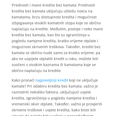
Prednosti i mane kredita bez kamata: Prednosti
kredita bez kamata uključuju uštedu novca na
kamatama, brzu dostupnost kredita i mogućnost
izbjegavanja visokih kamatnih stopa koje se obično
naplaćuju na kredite. Međutim, postoje i neke mane
kredita bez kamata, kao što su ograničenja u
pogledu namjene kredita, kratko vrijeme otplate i
mogućnost skrivenih troškova. Također, krediti bez
kamata se obično nude samo za kratko vrijeme, pa
ako ne uspijete otplatiti kredit u roku, možete biti
suočeni s visokim kaznama ili kamatama koje se
obično naplaćuju na kredite.
Kako pronaći
najpovoljniji kredit
koji ne uključuje
kamate? Pri odabiru kredita bez kamata, važno je
razmotriti nekoliko faktora, uključujući uvjete
kredita, ograničenja u pogledu namjene kredita i
vremenski okvir otplate. Također, važno je provjeriti
skrivene troškove i uvjete kredita, kako biste bili
sigurni da nećete biti suočeni s nepredviđenim