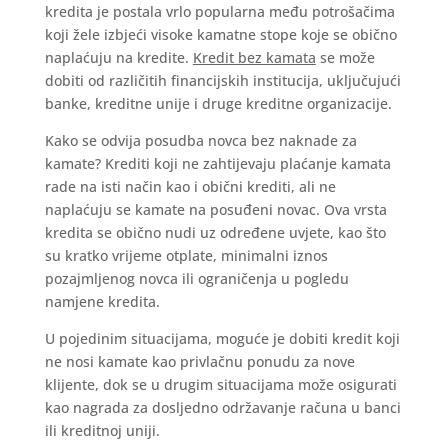
kredita je postala vrlo popularna među potrošačima
koji žele izbjeći visoke kamatne stope koje se obično
naplaćuju na kredite.
Kredit bez kamata
se može
dobiti od različitih financijskih institucija, uključujući
banke, kreditne unije i druge kreditne organizacije.
Kako se odvija posudba novca bez naknade za
kamate? Krediti koji ne zahtijevaju plaćanje kamata
rade na isti način kao i obični krediti, ali ne
naplaćuju se kamate na posuđeni novac. Ova vrsta
kredita se obično nudi uz određene uvjete, kao što
su kratko vrijeme otplate, minimalni iznos
pozajmljenog novca ili ograničenja u pogledu
namjene kredita.
U pojedinim situacijama, moguće je dobiti kredit koji
ne nosi kamate kao privlačnu ponudu za nove
klijente, dok se u drugim situacijama može osigurati
kao nagrada za dosljedno održavanje računa u banci
ili kreditnoj uniji.