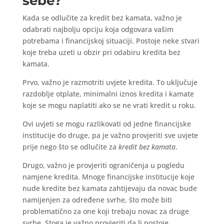
sebe?
Kada se odlučite za kredit bez kamata, važno je
odabrati najbolju opciju koja odgovara vašim
potrebama i financijskoj situaciji. Postoje neke stvari
koje treba uzeti u obzir pri odabiru kredita bez
kamata.
Prvo, važno je razmotriti uvjete kredita. To uključuje
razdoblje otplate, minimalni iznos kredita i kamate
koje se mogu naplatiti ako se ne vrati kredit u roku.
Ovi uvjeti se mogu razlikovati od jedne financijske
institucije do druge, pa je važno provjeriti sve uvjete
prije nego što se odlučite za
kredit bez kamata
.
Drugo, važno je provjeriti ograničenja u pogledu
namjene kredita. Mnoge financijske institucije koje
nude kredite bez kamata zahtijevaju da novac bude
namijenjen za određene svrhe, što može biti
problematično za one koji trebaju novac za druge
svrhe. Stoga je važno provjeriti da li postoje