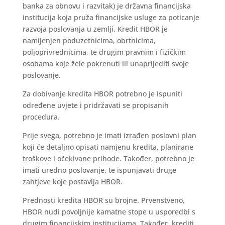
banka za obnovu i razvitak) je državna financijska
institucija koja pruža financijske usluge za poticanje
razvoja poslovanja u zemlji. Kredit HBOR je
namijenjen poduzetnicima, obrtnicima,
poljoprivrednicima, te drugim pravnim i fizičkim
osobama koje žele pokrenuti ili unaprijediti svoje
poslovanje.
Za dobivanje kredita HBOR potrebno je ispuniti
određene uvjete i pridržavati se propisanih
procedura.
Prije svega, potrebno je imati izrađen poslovni plan
koji će detaljno opisati namjenu kredita, planirane
troškove i očekivane prihode. Također, potrebno je
imati uredno poslovanje, te ispunjavati druge
zahtjeve koje postavlja HBOR.
Prednosti kredita HBOR su brojne. Prvenstveno,
HBOR nudi povoljnije kamatne stope u usporedbi s
drugim financijskim institucijama. Također, krediti