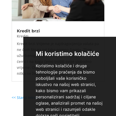
Kredit brzi
Krediti
Kredit brzi Vrijeme je najdragocjenija valuta pa
ne čudi što ga svi tako pomno čuvaju. Zbog
Mi koristimo kolačiće
užurbanog načina života pomno biramo kako
ćemo i na koga ćemo trošiti svoje slobodno
Koristimo kolačiće i druge
vrijeme. Ono s čime se svi slažu jest da ga
tehnologije praćenja da bismo
nitko ne želi provesti u dugim...
poboljšali vaše korisničko
iskustvo na našoj web stranici,
kako bismo vam prikazali
personalizirani sadržaj i ciljane
<< Stariji tekstovi
oglase, analizirali promet na našoj
web stranici i razumjeli odakle
dolaze naši posjetitelji.