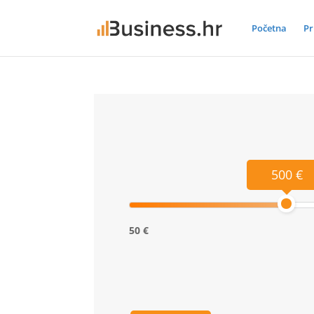
Početna
Pr
500 €
50 €