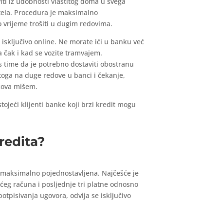
iti iz udobnosti vlastitog doma u svega
itela. Procedura je maksimalno
o vrijeme trošiti u dugim redovima.
 isključivo online. Ne morate ići u banku već
 čak i kad se vozite tramvajem.
s time da je potrebno dostaviti obostranu
toga na duge redove u banci i čekanje,
ikova mišem.
jeći klijenti banke koji brzi kredit mogu
redita?
 maksimalno pojednostavljena. Najčešće je
ućeg računa i posljednje tri platne odnosno
otpisivanja ugovora, odvija se isključivo