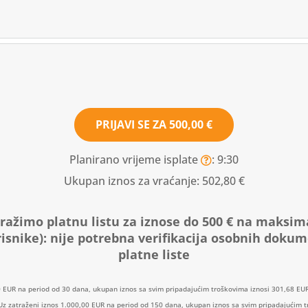
PRIJAVI SE ZA
500,00 €
Planirano vrijeme isplate
: 9:30
Ukupan iznos za vraćanje:
502,80 €
ražimo platnu listu za iznose do 500 € na maksim
isnike):
nije potrebna verifikacija osobnih doku
platne liste
0 EUR na period od 30 dana, ukupan iznos sa svim pripadajućim troškovima iznosi 301,68 EUR
: Uz zatraženi iznos 1.000,00 EUR na period od 150 dana, ukupan iznos sa svim pripadajućim