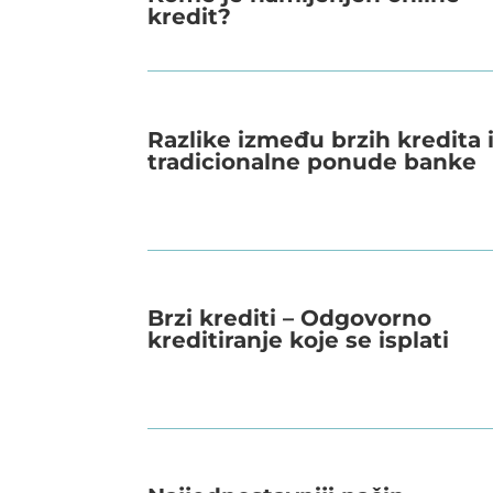
kredit?
Razlike između brzih kredita 
tradicionalne ponude banke
Brzi krediti – Odgovorno
kreditiranje koje se isplati