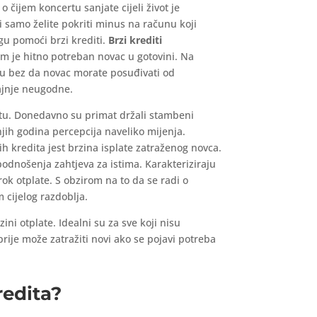
o čijem koncertu sanjate cijeli život je
Ili samo želite pokriti minus na računu koji
u pomoći brzi krediti.
Brzi krediti
am je hitno potreban novac u gotovini. Na
zu bez da novac morate posuđivati od
rajnje neugodne.
ištu. Donedavno su primat držali stambeni
njih godina percepcija naveliko mijenja.
ih kredita jest brzina isplate zatraženog novca.
 podnošenja zahtjeva za istima. Karakteriziraju
rok otplate. S obzirom na to da se radi o
 cijelog razdoblja.
ini otplate. Idealni su za sve koji nisu
prije može zatražiti novi ako se pojavi potreba
redita?