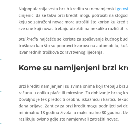
Najpopularnija vrsta brzih kredita su nenamjenski
gotovi
činjenici da se takvi brzi krediti mogu potrošiti na štog
koju se zatraženi novac mora utrošiti što korisniku kredit
sve one koji novac trebaju utrošiti na nekoliko različitih s
Brzi krediti
najčešće se koriste za spašavanje kućnog budž
troškova kao što su popravci kvarova na automobilu, ku
izvanrednih troškova zdravstvenog liječenja.
Kome su namijenjeni brzi kr
Brzi krediti namijenjeni su svima onima koji trebaju brzu
računu u obliku plaće ili mirovine. Za dobivanje brzog kr
Dovoljno je tek predočiti osobnu iskaznicu i karticu teku
dana prijave. Zahtjev za brzi kredit mogu podnijeti svi dr
minimalno 18 godina života, a maksimalno 80 godina. Uvi
razlikuju ovisno gdje ste namjeravali zatražiti novac.