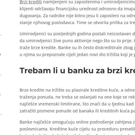
Brzi krediti
namijenjeni su zaposlenima i umirovljenicima.
klijenti održavaju financijsku urednost odnosno da imaj
dugovanja. Za radnike nije bitno jesu li zaposleni na od
stanje njihovog poslodavca. Time se otvorila prilika za t
Umirovljenici su posljednjih godina postali neizostavan di
da umirovljenici žive puno aktivnije nego što su to prije.
traže brze kredite. Banke su ih često diskreditirale zbog
o
u njima su prepoznale cijeli jedan novi dio tržišta koji 
Trebam li u banku za brzi kr
Brze kredite na tržište su plasirale kreditne kuće, a od
n
traženja ponuda, ne treba se oslanjati na one koje se rek
najčešće vremenski limitirane, što znači da u tjednu kad i
zatražiti pismene ponude od banaka ili kreditnih kuća pa
Banke najčešće omogućuju online podnošenje zahtjeva za
poslovnicama. Kreditne kuće cijelu su proceduru preselile