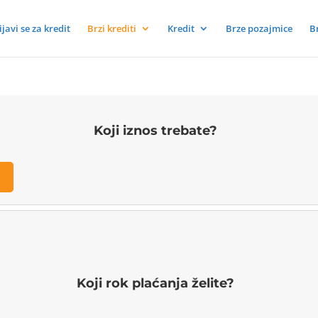
ijavi se za kredit
Brzi krediti
Kredit
Brze pozajmice
B
Koji iznos trebate?
Koji rok plaćanja želite?