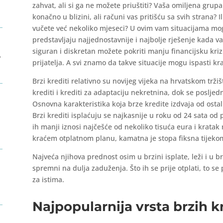
zahvat, ali si ga ne možete priuštiti? Vaša omiljena grupa 
konačno u blizini, ali računi vas pritišću sa svih strana? 
vučete već nekoliko mjeseci? U ovim vam situacijama mog
predstavljaju najjednostavnije i najbolje rješenje kada v
siguran i diskretan možete pokriti manju financijsku kri
?
prijatelja. A svi znamo da takve situacije mogu ispasti k
Brzi krediti relativno su novijeg vijeka na hrvatskom trž
krediti i krediti za adaptaciju nekretnina, dok se posljed
Osnovna karakteristika koja brze kredite izdvaja od ostal
Brzi krediti isplaćuju se najkasnije u roku od 24 sata od
ih manji iznosi najčešće od nekoliko tisuća eura i kratak 
kraćem otplatnom planu, kamatna je stopa fiksna tijekom
Najveća njihova prednost osim u brzini isplate, leži i u brz
spremni na dulja zaduženja. Što ih se prije otplati, to se 
za istima.
Najpopularnija vrsta brzih k