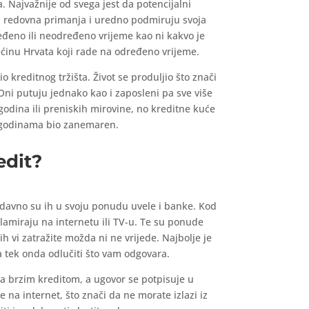
 Najvažnije od svega jest da potencijalni
u redovna primanja i uredno podmiruju svoja
ređeno ili neodređeno vrijeme kao ni kakvo je
rećinu Hrvata koji rade na određeno vrijeme.
o kreditnog tržišta. Život se produljio što znači
 Oni putuju jednako kao i zaposleni pa sve više
 godina ili preniskih mirovine, no kreditne kuće
je godinama bio zanemaren.
edit?
nedavno su ih u svoju ponudu uvele i banke. Kod
lamiraju na internetu ili TV-u. Te su ponude
h vi zatražite možda ni ne vrijede. Najbolje je
 tek onda odlučiti što vam odgovara.
 brzim kreditom, a ugovor se potpisuje u
 na internet, što znači da ne morate izlazi iz