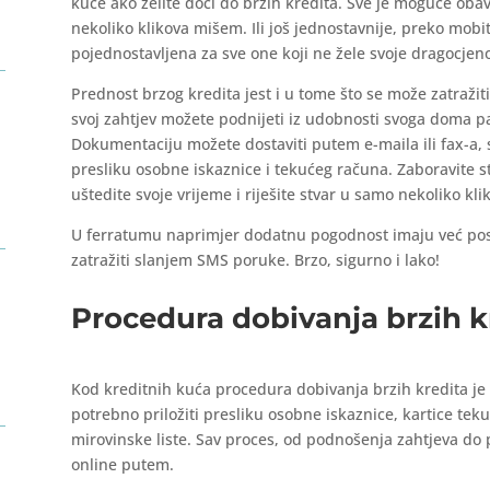
kuće ako želite doći do brzih kredita. Sve je moguće obav
nekoliko klikova mišem. Ili još jednostavnije, preko mob
pojednostavljena za sve one koji ne žele svoje dragocjen
Prednost brzog kredita jest i u tome što se može zatražiti
svoj zahtjev možete podnijeti iz udobnosti svoga doma pa
i
Dokumentaciju možete dostaviti putem e-maila ili fax-a, 
presliku osobne iskaznice i tekućeg računa. Zaboravite s
uštedite svoje vrijeme i riješite stvar u samo nekoliko kl
U ferratumu naprimjer dodatnu pogodnost imaju već posto
zatražiti slanjem SMS poruke. Brzo, sigurno i lako!
Procedura dobivanja brzih k
Kod kreditnih kuća procedura dobivanja brzih kredita je
potrebno priložiti presliku osobne iskaznice, kartice tek
mirovinske liste. Sav proces, od podnošenja zahtjeva do p
online putem.