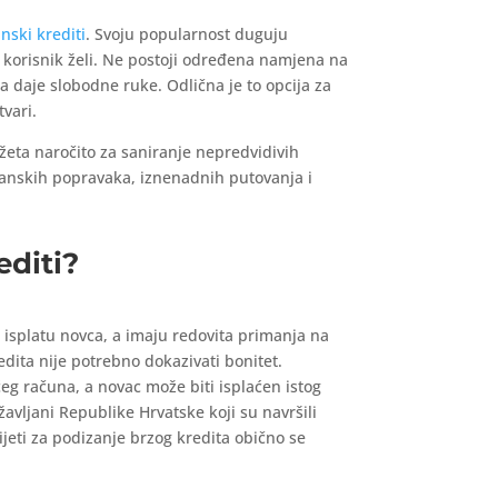
nski krediti
. Svoju popularnost duguju
od korisnik želi. Ne postoji određena namjena na
a daje slobodne ruke. Odlična je to opcija za
tvari.
eta naročito za saniranje nepredvidivih
ćanskih popravaka, iznenadnih putovanja i
editi?
 isplatu novca, a imaju redovita primanja na
edita nije potrebno dokazivati bonitet.
ćeg računa, a novac može biti isplaćen istog
žavljani Republike Hrvatske koji su navršili
jeti za podizanje brzog kredita obično se