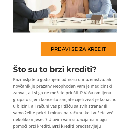
PRIJAVI SE ZA KREDIT
Što su to brzi krediti?
Razmišljate o godišnjem odmoru u inozemstvu, ali
novčanik je prazan? Neophodan vam je medicinski
zahvat, ali si ga ne možete priuštiti? Vaša omiljena
grupa o čijem koncertu sanjate cijeli život je konačno
u blizini, ali računi vas pritišću sa svih strana? Ili
samo želite pokriti minus na računu koji vučete već
nekoliko mjeseci? U ovim vam situacijama mogu
pomoći brzi krediti.
Brzi krediti
predstavljaju