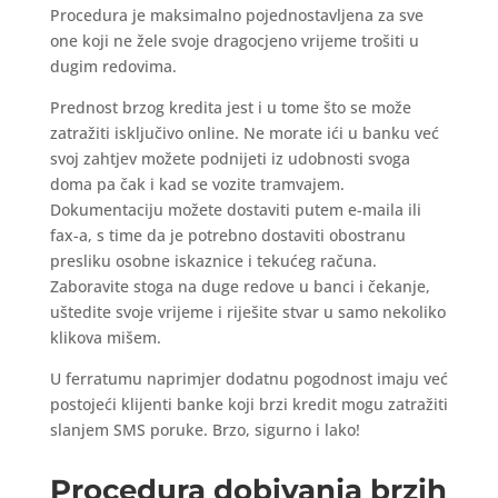
Procedura je maksimalno pojednostavljena za sve
one koji ne žele svoje dragocjeno vrijeme trošiti u
dugim redovima.
Prednost brzog kredita jest i u tome što se može
zatražiti isključivo online. Ne morate ići u banku već
svoj zahtjev možete podnijeti iz udobnosti svoga
doma pa čak i kad se vozite tramvajem.
Dokumentaciju možete dostaviti putem e-maila ili
fax-a, s time da je potrebno dostaviti obostranu
presliku osobne iskaznice i tekućeg računa.
Zaboravite stoga na duge redove u banci i čekanje,
uštedite svoje vrijeme i riješite stvar u samo nekoliko
klikova mišem.
U ferratumu naprimjer dodatnu pogodnost imaju već
postojeći klijenti banke koji brzi kredit mogu zatražiti
slanjem SMS poruke. Brzo, sigurno i lako!
Procedura dobivanja brzih