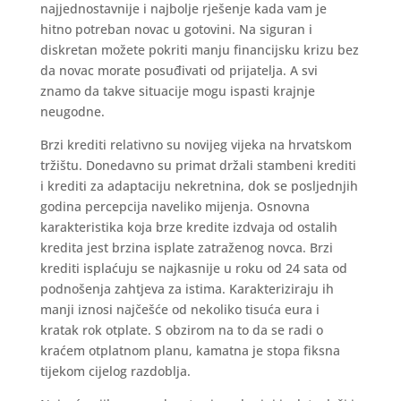
najjednostavnije i najbolje rješenje kada vam je
hitno potreban novac u gotovini. Na siguran i
diskretan možete pokriti manju financijsku krizu bez
da novac morate posuđivati od prijatelja. A svi
znamo da takve situacije mogu ispasti krajnje
neugodne.
Brzi krediti relativno su novijeg vijeka na hrvatskom
tržištu. Donedavno su primat držali stambeni krediti
i krediti za adaptaciju nekretnina, dok se posljednjih
godina percepcija naveliko mijenja. Osnovna
karakteristika koja brze kredite izdvaja od ostalih
kredita jest brzina isplate zatraženog novca. Brzi
krediti isplaćuju se najkasnije u roku od 24 sata od
podnošenja zahtjeva za istima. Karakteriziraju ih
manji iznosi najčešće od nekoliko tisuća eura i
kratak rok otplate. S obzirom na to da se radi o
kraćem otplatnom planu, kamatna je stopa fiksna
tijekom cijelog razdoblja.