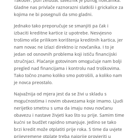
Također, pun želudac saveznik je punog novčanika.
Gladne nas privlače raznorazni slatkiši i grickalice za
kojima ne bi posegnuli da smo gladni.
Jednako tako preporučuje se smanjiti pa čak i
izbaciti kreditne kartice iz upotrebe. Nesvjesno
trošimo više prilikom korištenja kreditnih kartica, jer
nam novac ne izlazi direktno iz novčanika. I to je
jedan od osnovnih problema koji ističu financijski
stručnjaci. Plaćanje gotovinom omogućuje nam bolji
pregled nad financijama i kontrolu nad troškovima.
Tako točno znamo koliko smo potrošili, a koliko nam
je novca preostalo.
Najvažnija od mjera jest da se živi u skladu s
mogućnostima i novim obavezama koje imamo. Ljudi
nerijetko smetnu s uma da imaju novu novčanu
obavezu i nastave živjeti kao što su prije. Samim time
kućni se budžet rapidno smanjuje. Jedino se tako
brzi kredit može otplatiti prije roka. S time da uvjete
prijevremene otplate treba najprije provjeriti u