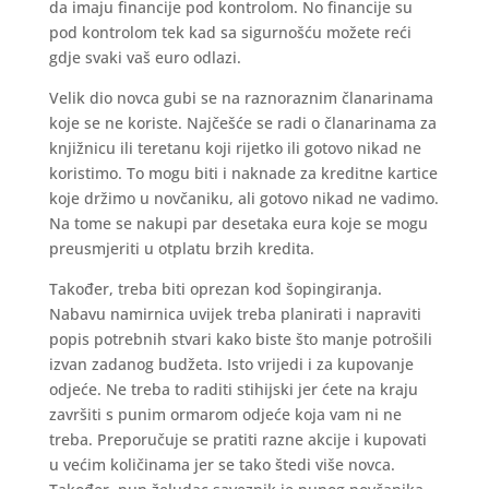
da imaju financije pod kontrolom. No financije su
pod kontrolom tek kad sa sigurnošću možete reći
gdje svaki vaš euro odlazi.
Velik dio novca gubi se na raznoraznim članarinama
koje se ne koriste. Najčešće se radi o članarinama za
knjižnicu ili teretanu koji rijetko ili gotovo nikad ne
koristimo. To mogu biti i naknade za kreditne kartice
koje držimo u novčaniku, ali gotovo nikad ne vadimo.
Na tome se nakupi par desetaka eura koje se mogu
preusmjeriti u otplatu brzih kredita.
Također, treba biti oprezan kod šopingiranja.
Nabavu namirnica uvijek treba planirati i napraviti
popis potrebnih stvari kako biste što manje potrošili
izvan zadanog budžeta. Isto vrijedi i za kupovanje
odjeće. Ne treba to raditi stihijski jer ćete na kraju
završiti s punim ormarom odjeće koja vam ni ne
treba. Preporučuje se pratiti razne akcije i kupovati
u većim količinama jer se tako štedi više novca.