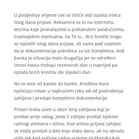
U posljednje vrijeme sve se češće vidi isplata novca
istog dana prijave. Reklamira se to na internetu,
letcima koje pronalazimo u poštanskim sandučićima,
tramvajskim stanicama, na TV-u… Brzi krediti mogu
se isplatiti istog dana prijave, ali samo pod uvjetom
da je dokumentacija potrebna za isti kompletna. Kod
banka je situacija malo drugačija jer se određeni
iznosi novca trebaju rezervirati dan u naprijed pa
isplata brzih kredita ide sljedeći dan.
No to ovisi od banke do banke. Kreditne kuće
isplaćuju novac u najkraćem roku od od podnošenja
zahtjeva i predaje kompletne dokumentacije.
Pritom treba uzeti u obzir broj zahtjeva koji je
predan prije vašeg, jeste li zahtjev predali tijekom
radnog vremena i slično. Kod online prijava zahtjev
se može predati u bilo koje doba dana, ali na obradu
stiže tek kad počinje radno vrijeme službenika koji