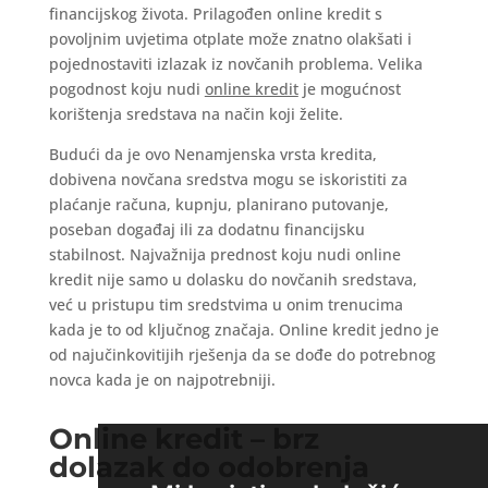
financijskog života. Prilagođen online kredit s
povoljnim uvjetima otplate može znatno olakšati i
pojednostaviti izlazak iz novčanih problema. Velika
pogodnost koju nudi
online kredit
je mogućnost
korištenja sredstava na način koji želite.
Budući da je ovo Nenamjenska vrsta kredita,
dobivena novčana sredstva mogu se iskoristiti za
plaćanje računa, kupnju, planirano putovanje,
poseban događaj ili za dodatnu financijsku
stabilnost. Najvažnija prednost koju nudi online
kredit nije samo u dolasku do novčanih sredstava,
već u pristupu tim sredstvima u onim trenucima
kada je to od ključnog značaja. Online kredit jedno je
od najučinkovitijih rješenja da se dođe do potrebnog
novca kada je on najpotrebniji.
Online kredit – brz
dolazak do odobrenja