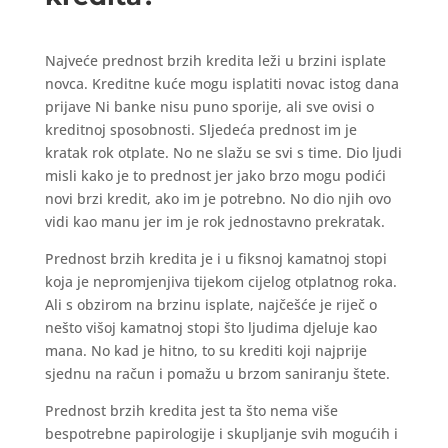
Najveće prednost brzih kredita leži u brzini isplate
novca. Kreditne kuće mogu isplatiti novac istog dana
prijave Ni banke nisu puno sporije, ali sve ovisi o
kreditnoj sposobnosti. Sljedeća prednost im je
kratak rok otplate. No ne slažu se svi s time. Dio ljudi
misli kako je to prednost jer jako brzo mogu podići
novi brzi kredit, ako im je potrebno. No dio njih ovo
vidi kao manu jer im je rok jednostavno prekratak.
Prednost brzih kredita je i u fiksnoj kamatnoj stopi
koja je nepromjenjiva tijekom cijelog otplatnog roka.
Ali s obzirom na brzinu isplate, najčešće je riječ o
nešto višoj kamatnoj stopi što ljudima djeluje kao
mana. No kad je hitno, to su krediti koji najprije
sjednu na račun i pomažu u brzom saniranju štete.
Prednost brzih kredita jest ta što nema više
bespotrebne papirologije i skupljanje svih mogućih i