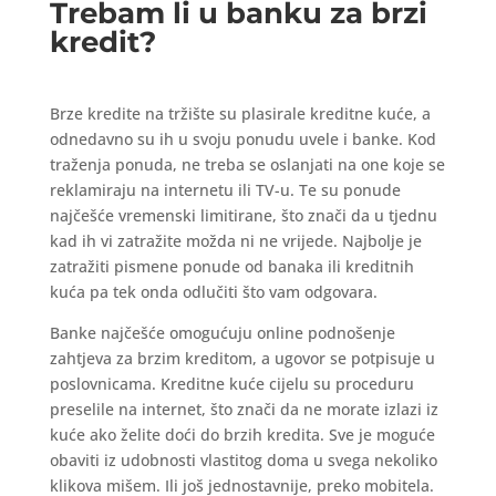
Trebam li u banku za brzi
kredit?
Brze kredite na tržište su plasirale kreditne kuće, a
odnedavno su ih u svoju ponudu uvele i banke. Kod
traženja ponuda, ne treba se oslanjati na one koje se
reklamiraju na internetu ili TV-u. Te su ponude
najčešće vremenski limitirane, što znači da u tjednu
kad ih vi zatražite možda ni ne vrijede. Najbolje je
zatražiti pismene ponude od banaka ili kreditnih
kuća pa tek onda odlučiti što vam odgovara.
Banke najčešće omogućuju online podnošenje
zahtjeva za brzim kreditom, a ugovor se potpisuje u
poslovnicama. Kreditne kuće cijelu su proceduru
preselile na internet, što znači da ne morate izlazi iz
kuće ako želite doći do brzih kredita. Sve je moguće
obaviti iz udobnosti vlastitog doma u svega nekoliko
klikova mišem. Ili još jednostavnije, preko mobitela.