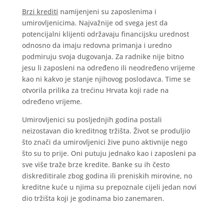
Brzi krediti
namijenjeni su zaposlenima i
umirovljenicima. Najvažnije od svega jest da
potencijalni klijenti održavaju financijsku urednost
odnosno da imaju redovna primanja i uredno
podmiruju svoja dugovanja. Za radnike nije bitno
jesu li zaposleni na određeno ili neodređeno vrijeme
kao ni kakvo je stanje njihovog poslodavca. Time se
otvorila prilika za trećinu Hrvata koji rade na
određeno vrijeme.
Umirovljenici su posljednjih godina postali
neizostavan dio kreditnog tržišta. Život se produljio
što znači da umirovljenici žive puno aktivnije nego
što su to prije. Oni putuju jednako kao i zaposleni pa
sve više traže brze kredite. Banke su ih često
diskreditirale zbog godina ili preniskih mirovine, no
kreditne kuće u njima su prepoznale cijeli jedan novi
dio tržišta koji je godinama bio zanemaren.