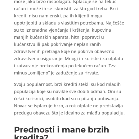
može jako brzo raspolagati. Isplaćuje se na tekući
račun i može ih se iskoristiti za što god treba. Brzi
krediti nisu namjenski, pa ih klijenti mogu
upotrijebiti u skladu s vlastitim potrebama. Najčešće
su to iznenadna vjenčanja i krštenja, kupovina
manjih kućanskih aparata, hitni popravci u
kućanstvu ili pak pokrivanje neplaniranih
zdravstvenih pretraga koje ne pokriva obavezno
zdravstveno osiguranje. Mnogi ih koriste i za otplatu
i zatvaranje prekoračenja po tekućem račun. Tzv.
minus „omiljeno“ je zaduženje za Hrvate.
Svoju popularnost, brzi krediti stekli su kod mlađih
populacija koje su navikle sve dobiti odmah. Oni su
češći korisnici, osobito kad su u pitanju putovanja.
Novac se isplaćuje brzo, a rok otplate ne predstavlja
predugu obavezu što je idealno za mlađu populaciju.
Prednosti i mane brzih
kredita?