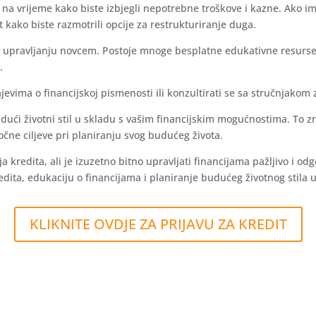
 i na vrijeme kako biste izbjegli nepotrebne troškove i kazne. Ako 
it kako biste razmotrili opcije za restrukturiranje duga.
ma i upravljanju novcem. Postoje mnoge besplatne edukativne resur
.
evima o financijskoj pismenosti ili konzultirati se sa stručnjakom z
budući životni stil u skladu s vašim financijskim mogućnostima. To zn
očne ciljeve pri planiranju svog budućeg života.
a kredita, ali je izuzetno bitno upravljati financijama pažljivo i o
edita, edukaciju o financijama i planiranje budućeg životnog stila
KLIKNITE OVDJE ZA PRIJAVU ZA KREDIT