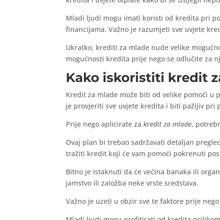
Mladi ljudi mogu imati koristi od kredita pri p
financijama. Važno je razumjeti sve uvjete kred
Ukratko, krediti za mlade nude velike mogućnost
mogućnosti kredita prije nego se odlučite za nj
Kako iskoristiti kredit
Kredit za mlade može biti od velike pomoći u po
je provjeriti sve uvjete kredita i biti pažljiv 
Prije nego aplicirate za
kredit za mlade
, potreb
Ovaj plan bi trebao sadržavati detaljan pregle
tražiti kredit koji će vam pomoći pokrenuti pos
Bitno je istaknuti da će većina banaka ili orga
jamstvo ili založba neke vrste sredstava.
Važno je uzeti u obzir sve te faktore prije nego
Mladi ljudi mogu profitirati od kredita prilik