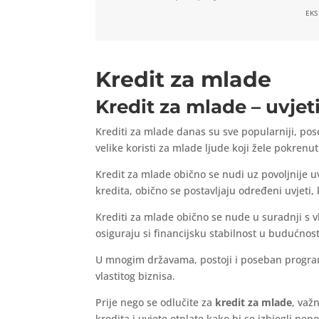
EKS
Kredit za mlade
Kredit za mlade – uvjet
Krediti za mlade danas su sve popularniji, po
velike koristi za mlade ljude koji žele pokrenuti
Kredit za mlade obično se nudi uz povoljnije uvj
kredita, obično se postavljaju određeni uvjeti,
Krediti za mlade obično se nude u suradnji s v
osiguraju si financijsku stabilnost u budućnost
U mnogim državama, postoji i poseban program
vlastitog biznisa.
Prije nego se odlučite za
kredit za mlade
, važ
kredita i uvjete otplate kako bi se izbjegli nepo