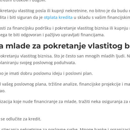
okretanju vlastitog posla ili kupnji nekretnine, no bitno je da budu 
ita i biti siguran da je
otplata kredita
u skladu s vašim financijsk
i za financijsku podršku i pokretanje vlastitog biznisa ili kupnju n
ega te biti odgovoran i pažljivo upravljati financijama.
 za mlade za pokretanje vlastitog b
kretanju vlastitog biznisa, što je često san mnogih mladih ljudi. N
pri planiranju svojeg poslovnog poduhvata.
no je imati dobru poslovnu ideju i poslovni plan.
d vašeg poslovnog plana, tržišne analize, financijske projekcije i 
ao.
nizacija koje nude financiranje za mlade, tražiti neka osiguranja z
 se odlučite za kredit.
om stjecanja nekretnine za poslovne svrhe. Mnoge banke i organizac