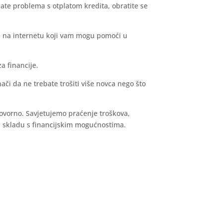
imate problema s otplatom kredita, obratite se
se na internetu koji vam mogu pomoći u
a financije.
ači da ne trebate trošiti više novca nego što
dgovorno. Savjetujemo praćenje troškova,
 u skladu s financijskim mogućnostima.