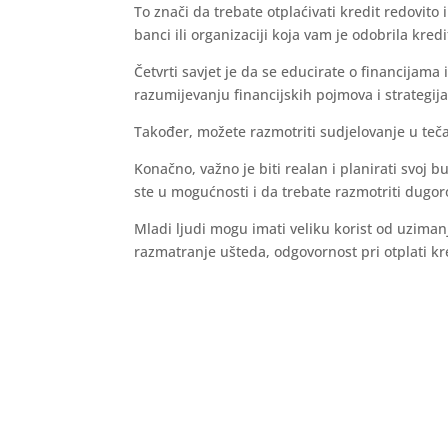
To znači da trebate otplaćivati kredit redovito
banci ili organizaciji koja vam je odobrila kred
Četvrti savjet je da se educirate o financija
razumijevanju financijskih pojmova i strategija
Također, možete razmotriti sudjelovanje u tečaj
Konačno, važno je biti realan i planirati svoj 
ste u mogućnosti i da trebate razmotriti dugor
Mladi ljudi mogu imati veliku korist od uzimanj
razmatranje ušteda, odgovornost pri otplati kr