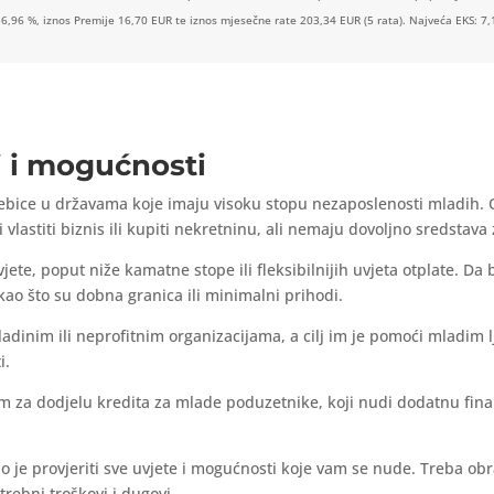
 6,96 %, iznos Premije 16,70 EUR te iznos mjesečne rate 203,34 EUR (5 rata). Najveća EKS: 7,
i i mogućnosti
sebice u državama koje imaju visoku stopu nezaposlenosti mladih. O
 vlastiti biznis ili kupiti nekretninu, ali nemaju dovoljno sredstava 
ete, poput niže kamatne stope ili fleksibilnijih uvjeta otplate. Da b
 kao što su dobna granica ili minimalni prihodi.
ladinim ili neprofitnim organizacijama, a cilj im je pomoći mladim 
i.
 za dodjelu kredita za mlade poduzetnike, koji nudi dodatnu fina
no je provjeriti sve uvjete i mogućnosti koje vam se nude. Treba ob
trebni troškovi i dugovi.