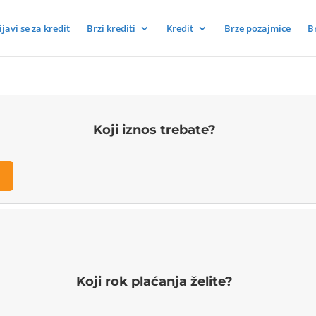
ijavi se za kredit
Brzi krediti
Kredit
Brze pozajmice
B
Koji iznos trebate?
Koji rok plaćanja želite?