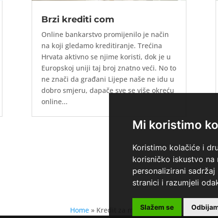
Brzi krediti com
Online bankarstvo promijenilo je način
na koji gledamo kreditiranje. Trećina
Hrvata aktivno se njime koristi, dok je u
Europskoj uniji taj broj znatno veći. No to
ne znači da građani Lijepe naše ne idu u
dobro smjeru, dapače sve se više okreću
online...
Mi koristimo ko
Koristimo kolačiće i dr
korisničko iskustvo na
personalizirani sadržaj 
stranici i razumjeli odak
Slažem se
Odbija
Home
»
Kredit za mlade