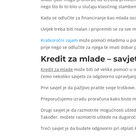
nego što bi to bilo u slučaju klasičnog stamben
Kada se odlučite za financiranje kao mlada oso
Uvijek treba biti realan i pripremiti se za sve
Kratkoročni zajam
može pomoći mladima u pokret
prije nego se odlučite za njega te imati dobar 
Kredit za mlade – savj
Kredit za mlade
može biti od velike pomoći u os
ćemo nekoliko savjeta za odgovorno upravljanj
Prvi savjet je da pažljivo pratite svoje troškov
Preporučujemo izradu proračuna kako biste mogl
Drugi savjet je da razmotrite mogućnosti uštede
Također, možete razmotriti uštede na dugoročn
Treći savjet je da budete odgovorni pri otplati 