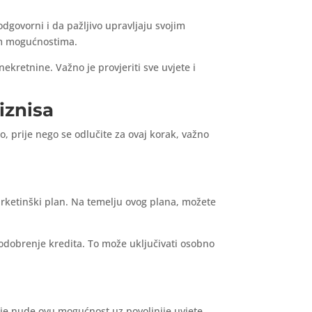
odgovorni i da pažljivo upravljaju svojim
im mogućnostima.
ekretnine. Važno je provjeriti sve uvjete i
iznisa
o, prije nego se odlučite za ovaj korak, važno
marketinški plan. Na temelju ovog plana, možete
a odobrenje kredita. To može uključivati osobno
ije nude ovu mogućnost uz povoljnije uvjete