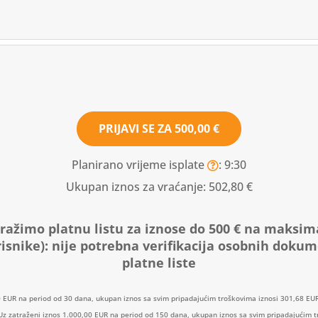
PRIJAVI SE ZA
500,00 €
Planirano vrijeme isplate
: 9:30
Ukupan iznos za vraćanje:
502,80 €
ražimo platnu listu za iznose do 500 € na maksim
isnike):
nije potrebna verifikacija osobnih doku
platne liste
0 EUR na period od 30 dana, ukupan iznos sa svim pripadajućim troškovima iznosi 301,68 EUR
: Uz zatraženi iznos 1.000,00 EUR na period od 150 dana, ukupan iznos sa svim pripadajućim