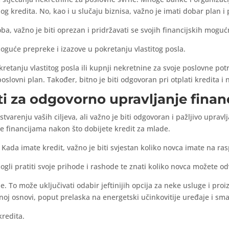
og kredita. No, kao i u slučaju biznisa, važno je imati dobar plan i
ba, važno je biti oprezan i pridržavati se svojih financijskih mog
 moguće prepreke i izazove u pokretanju vlastitog posla.
anju vlastitog posla ili kupnji nekretnine za svoje poslovne potre
poslovni plan. Također, bitno je biti odgovoran pri otplati kredita i
eti za odgovorno upravljanje fina
tvarenju vaših ciljeva, ali važno je biti odgovoran i pažljivo uprav
e financijama nakon što dobijete kredit za mlade.
e. Kada imate kredit, važno je biti svjestan koliko novca imate na ras
i pratiti svoje prihode i rashode te znati koliko novca možete odvo
. To može uključivati odabir jeftinijih opcija za neke usluge i pro
oj osnovi, poput prelaska na energetski učinkovitije uređaje i sma
kredita.