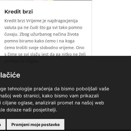
Kredit brzi
Kredit brzi Vrijeme je najdragocjenija
valuta pa ne čudi što ga svi tako pomno
čuvaju. Zbog užurbanog načina života
pomno biramo kako ćemo i na koga
ćemo trošiti svoje slobodno vrijeme. Ono
s čime se svi slažu jest da ga nitko ne želi
provesti u dugim...
lačiće
uge tehnologije praćenja da bismo poboljšali vaše
 našoj web stranici, kako bismo vam prikazali
i ciljane oglase, analizirali promet na našoj web
le dolaze naši posjetitelji.
m
Promjeni moje postavke