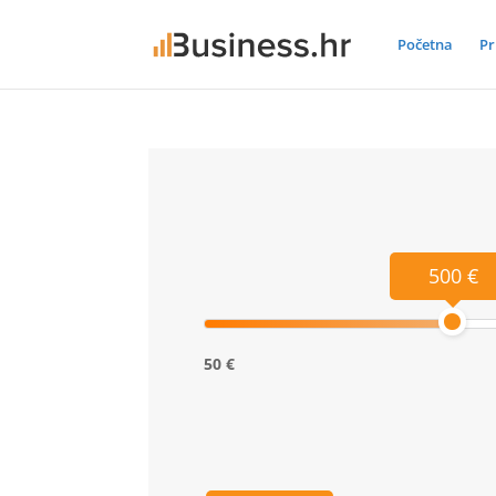
Početna
Pr
500 €
50 €