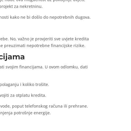
 projekt za nekretninu.
ućnosti kako ne bi došlo do nepotrebnih dugova.
be. No, važno je provjeriti sve uvjete kredita
 ne preuzimati nepotrebne financijske rizike.
ncijama
ljati svojim financijama. U ovom odlomku, dati
polaganju i koliko trošite.
jiti za otplatu kredita.
izvode, poput telefonskog računa ili prehrane.
njenja potrošnje energije.