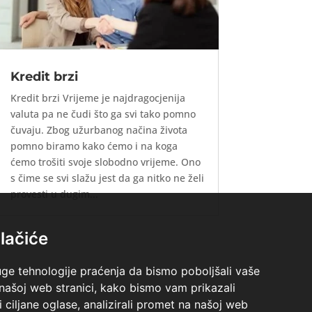
Kredit brzi
Kredit brzi Vrijeme je najdragocjenija
valuta pa ne čudi što ga svi tako pomno
čuvaju. Zbog užurbanog načina života
pomno biramo kako ćemo i na koga
ćemo trošiti svoje slobodno vrijeme. Ono
s čime se svi slažu jest da ga nitko ne želi
provesti u dugim...
lačiće
uge tehnologije praćenja da bismo poboljšali vaše
 našoj web stranici, kako bismo vam prikazali
i ciljane oglase, analizirali promet na našoj web