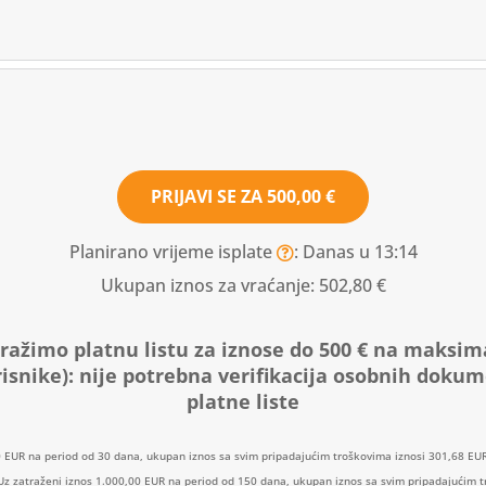
PRIJAVI SE ZA
500,00 €
Planirano vrijeme isplate
: Danas u 13:14
Ukupan iznos za vraćanje:
502,80 €
ražimo platnu listu za iznose do 500 € na maksim
isnike):
nije potrebna verifikacija osobnih doku
platne liste
0 EUR na period od 30 dana, ukupan iznos sa svim pripadajućim troškovima iznosi 301,68 EUR
: Uz zatraženi iznos 1.000,00 EUR na period od 150 dana, ukupan iznos sa svim pripadajućim