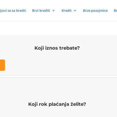
ijavi se za kredit
Brzi krediti
Kredit
Brze pozajmice
B
Koji iznos trebate?
Koji rok plaćanja želite?