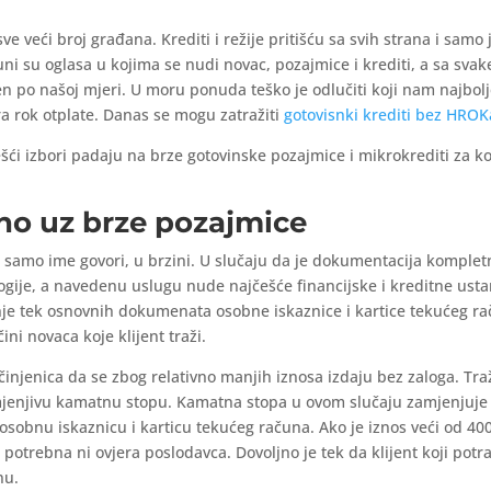
sve veći broj građana. Krediti i režije pritišću sa svih strana i sam
puni su oglasa u kojima se nudi novac, pozajmice i krediti, a sa svak
en po našoj mjeri. U moru ponuda teško je odlučiti koji nam najbolje
a rok otplate. Danas se mogu zatražiti
gotovisnki krediti bez HROK
ći izbori padaju na brze gotovinske pozajmice i mikrokrediti za koj
no uz brze pozajmice
samo ime govori, u brzini. U slučaju da je dokumentacija kompletn
ogije, a navedenu uslugu nude najčešće financijske i kreditne ust
nje tek osnovnih dokumenata osobne iskaznice i kartice tekućeg r
čini novaca koje klijent traži.
 činjenica da se zbog relativno manjih iznosa izdaju bez zaloga. Tr
omjenjivu kamatnu stopu. Kamatna stopa u ovom slučaju zamjenjuje
i osobnu iskaznicu i karticu tekućeg računa. Ako je iznos veći od 4
 potrebna ni ovjera poslodavca. Dovoljno je tek da klijent koji pot
nu.