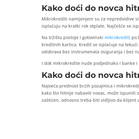
Kako doći do novca hi
Mikrokrediti namijenjeni su za nepredvidive si
isplaćuju na kratki rok otplate. Najčešće se i
Na tržištu postoje i gotovinski
mikrokrediti
po k
kreditnih kartica. Kredit se isplaćuje na tekuć
odobrava bez instrumenata osiguranja i bez n
I dok mikrokredite nude podjednako i banke i 
Kako doći do novca hit
Najveća prednost brzih pozajmica i mikrokredita
kako što hitnije nabaviti novac, može ispuniti o
zaštićen, odnosno treba biti vidljivo da klijen