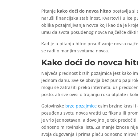
Pitanje
kako doći do novca hitno
postavlja si 
naruši financijska stabilnost. Kvartovi i ulice 
oblika pozajmljivanja novca koji kao da je kroj
umu da svota posuđenog novca najčešće diktir
Kad je u pitanju hitno posuđivanje novca najčeš
se radi o manjim svotama novca.
Kako doći do novca hit
Najveća prednost brzih pozajmica jest kako im 
jednom danu. Sve se obavlja bez puno papirol
mogu se zatražiti preko interneta, uz predoče
posto, ali sve ovisi o trajanju roka otplate i koli
Gotovinske
brze pozajmice
osim brzine krasi i
posuđenu svotu novca vratiti uz fiksnu ili pr
je vrlo jednostavan, a dovoljno je tek predočit
odnosno mirovinska lista. Za manje iznose nije
svoja dugovanja i prima plaću odnosno mirovi