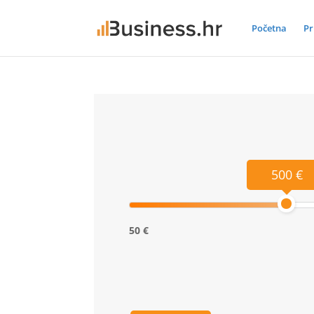
Početna
Pr
500 €
50 €