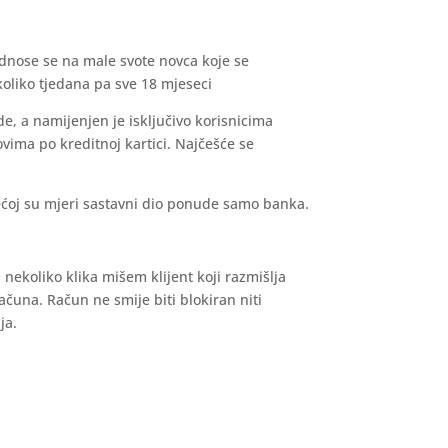
 odnose se na male svote novca koje se
koliko tjedana pa sve 18 mjeseci
de, a namijenjen je isključivo korisnicima
ovima po kreditnoj kartici. Najčešće se
većoj su mjeri sastavni dio ponude samo banka.
 nekoliko klika mišem klijent koji razmišlja
računa. Račun ne smije biti blokiran niti
ja.