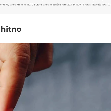
 6,96 %, iznos Premije 16,70 EUR te iznos mjesečne rate 203,34 EUR (5 rata). Najveća EKS: 7,
 hitno