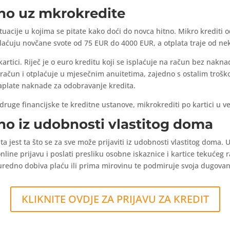
tno uz mkrokredite
tuacije u kojima se pitate kako doći do novca hitno. Mikro krediti
splaćuju novčane svote od 75 EUR do 4000 EUR, a otplata traje od ne
artici. Riječ je o euro kreditu koji se isplaćuje na račun bez nakna
i račun i otplaćuje u mjesečnim anuitetima, zajedno s ostalim trošk
aplate naknade za odobravanje kredita.
druge financijske te kreditne ustanove, mikrokrediti po kartici u 
no iz udobnosti vlastitog doma
 jest ta što se za sve može prijaviti iz udobnosti vlastitog doma. U
nline prijavu i poslati presliku osobne iskaznice i kartice tekućeg 
t uredno dobiva plaću ili prima mirovinu te podmiruje svoja dugovan
KLIKNITE OVDJE ZA PRIJAVU ZA KREDIT