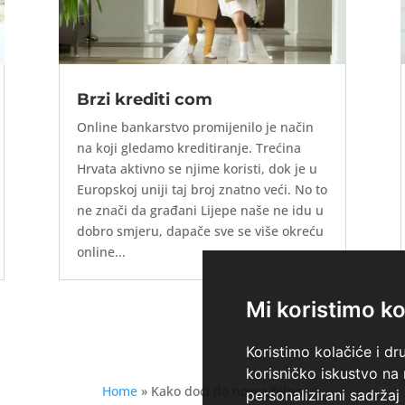
Brzi krediti com
Online bankarstvo promijenilo je način
na koji gledamo kreditiranje. Trećina
Hrvata aktivno se njime koristi, dok je u
Europskoj uniji taj broj znatno veći. No to
ne znači da građani Lijepe naše ne idu u
dobro smjeru, dapače sve se više okreću
online...
Mi koristimo ko
Koristimo kolačiće i dr
korisničko iskustvo na
Home
»
Kako doći do novca hitno
personalizirani sadržaj 