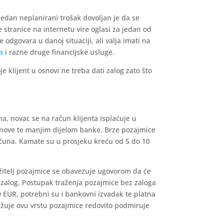
o jedan neplanirani trošak dovoljan je da se
e stranice na internetu vire oglasi za jedan od
 odgovara u danoj situaciji, ali valja imati na
a
i razne druge financijske usluge.
e klijent u osnovi ne treba dati zalog zato što
a, novac se na račun klijenta isplaćuje u
anove te manjim dijelom banke. Brze pozajmice
ačuna. Kamate su u prosjeku kreću od 5 do 10
ažitelj pozajmice se obavezuje ugovorom da će
 zalog. Postupak traženja pozajmice bez zaloga
00 EUR, potrebni su i bankovni izvadak te platna
ražuje ovu vrstu pozajmice redovito podmiruje