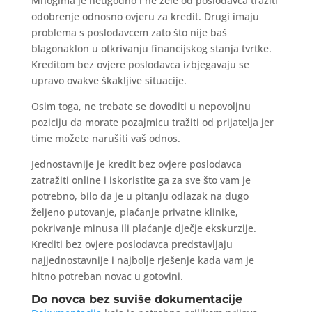
Mnogima je neugodno i ne žele od poslodavca tražiti
odobrenje odnosno ovjeru za kredit. Drugi imaju
problema s poslodavcem zato što nije baš
blagonaklon u otkrivanju financijskog stanja tvrtke.
Kreditom bez ovjere poslodavca izbjegavaju se
upravo ovakve škakljive situacije.
Osim toga, ne trebate se dovoditi u nepovoljnu
poziciju da morate pozajmicu tražiti od prijatelja jer
time možete narušiti vaš odnos.
Jednostavnije je kredit bez ovjere poslodavca
zatražiti online i iskoristite ga za sve što vam je
potrebno, bilo da je u pitanju odlazak na dugo
željeno putovanje, plaćanje privatne klinike,
pokrivanje minusa ili plaćanje dječje ekskurzije.
Krediti bez ovjere poslodavca predstavljaju
najjednostavnije i najbolje rješenje kada vam je
hitno potreban novac u gotovini.
Do novca bez suviše dokumentacije