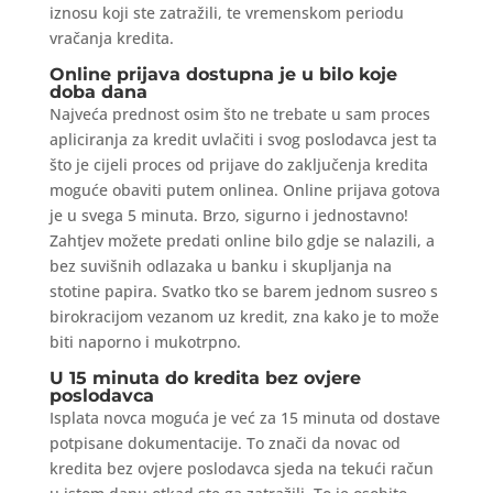
iznosu koji ste zatražili, te vremenskom periodu
vračanja kredita.
Online prijava dostupna je u bilo koje
doba dana
Najveća prednost osim što ne trebate u sam proces
apliciranja za kredit uvlačiti i svog poslodavca jest ta
što je cijeli proces od prijave do zaključenja kredita
moguće obaviti putem onlinea. Online prijava gotova
je u svega 5 minuta. Brzo, sigurno i jednostavno!
Zahtjev možete predati online bilo gdje se nalazili, a
bez suvišnih odlazaka u banku i skupljanja na
stotine papira. Svatko tko se barem jednom susreo s
birokracijom vezanom uz kredit, zna kako je to može
biti naporno i mukotrpno.
U 15 minuta do kredita bez ovjere
poslodavca
Isplata novca moguća je već za 15 minuta od dostave
potpisane dokumentacije. To znači da novac od
kredita bez ovjere poslodavca sjeda na tekući račun