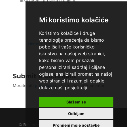
nitko ne želi provesti u dugim...
Mi koristimo kolačiće
Koristimo kolačiće i druge
tehnologije praćenja da bismo
Home
»
Krediti bez ovjere poslodavca
poboljšali vaše korisničko
iskustvo na našoj web stranici,
kako bismo vam prikazali
personalizirani sadržaj i ciljane
oglase, analizirali promet na našoj
Submit a Comment
web stranici i razumjeli odakle
Morate biti
prijavljeni
da biste objavili komentar.
dolaze naši posjetitelji.
Slažem se
Odbijam
©
Business.hr
EU VAT number : 205391327, KD
Promjeni moje postavke