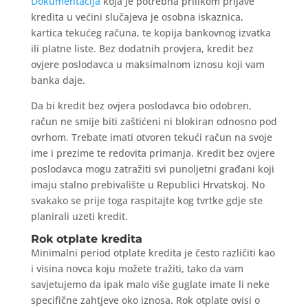
Dokumentacija
koja je potrebna prilikom prijave
kredita u većini slučajeva je osobna iskaznica,
kartica tekućeg računa, te kopija bankovnog izvatka
ili platne liste. Bez dodatnih provjera, kredit bez
ovjere poslodavca u maksimalnom iznosu koji vam
banka daje.
Da bi kredit bez ovjera poslodavca bio odobren,
račun ne smije biti zaštićeni ni blokiran odnosno pod
ovrhom. Trebate imati otvoren tekući račun na svoje
ime i prezime te redovita primanja. Kredit bez ovjere
poslodavca mogu zatražiti svi punoljetni građani koji
imaju stalno prebivalište u Republici Hrvatskoj. No
svakako se prije toga raspitajte kog tvrtke gdje ste
planirali uzeti kredit.
Rok otplate kredita
Minimalni period otplate kredita je često različiti kao
i visina novca koju možete tražiti, tako da vam
savjetujemo da ipak malo više guglate imate li neke
specifične zahtjeve oko iznosa. Rok otplate ovisi o