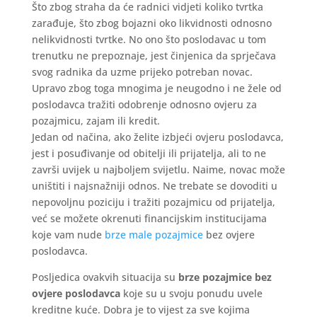
Što zbog straha da će radnici vidjeti koliko tvrtka
zarađuje, što zbog bojazni oko likvidnosti odnosno
nelikvidnosti tvrtke. No ono što poslodavac u tom
trenutku ne prepoznaje, jest činjenica da sprječava
svog radnika da uzme prijeko potreban novac.
Upravo zbog toga mnogima je neugodno i ne žele od
poslodavca tražiti odobrenje odnosno ovjeru za
pozajmicu, zajam ili kredit.
Jedan od načina, ako želite izbjeći ovjeru poslodavca,
jest i posuđivanje od obitelji ili prijatelja, ali to ne
završi uvijek u najboljem svijetlu. Naime, novac može
uništiti i najsnažniji odnos. Ne trebate se dovoditi u
nepovoljnu poziciju i tražiti pozajmicu od prijatelja,
već se možete okrenuti financijskim institucijama
koje vam nude
brze male pozajmice
bez ovjere
poslodavca.
Posljedica ovakvih situacija su
brze pozajmice bez
ovjere poslodavca
koje su u svoju ponudu uvele
kreditne kuće. Dobra je to vijest za sve kojima