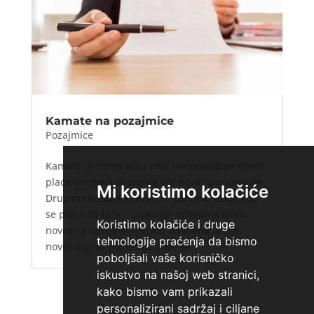
Kamate na pozajmice
Pozajmice
Kamata je cijena koju onaj tko posuđuje novac
plaća onome koji mu taj isti novac pozajmljuje.
Mi koristimo kolačiće
Drugim riječima kamata je zapravo iznos koji
se plaća da bi se "unajmio" određeni iznos
Koristimo kolačiće i druge
novca za određeni period vremena. Iznos
tehnologije praćenja da bismo
novca koji se posuđuje zove se...
poboljšali vaše korisničko
iskustvo na našoj web stranici,
kako bismo vam prikazali
personalizirani sadržaj i ciljane