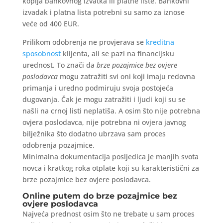
kopija bankovnog izvatka ili platne liste. Bankovni
izvadak i platna lista potrebni su samo za iznose
veće od 400 EUR.
Prilikom odobrenja ne provjerava se
kreditna
sposobnost
klijenta, ali se pazi na financijsku
urednost. To znači da
brze pozajmice bez ovjere
poslodavca
mogu zatražiti svi oni koji imaju redovna
primanja i uredno podmiruju svoja postojeća
dugovanja. Čak je mogu zatražiti i ljudi koji su se
našli na crnoj listi neplatiša. A osim što nije potrebna
ovjera poslodavca, nije potrebna ni ovjera javnog
bilježnika što dodatno ubrzava sam proces
odobrenja pozajmice.
Minimalna dokumentacija posljedica je manjih svota
novca i kratkog roka otplate koji su karakteristični za
brze pozajmice bez ovjere poslodavca.
Online putem do brze pozajmice bez
ovjere poslodavca
Najveća prednost osim što ne trebate u sam proces