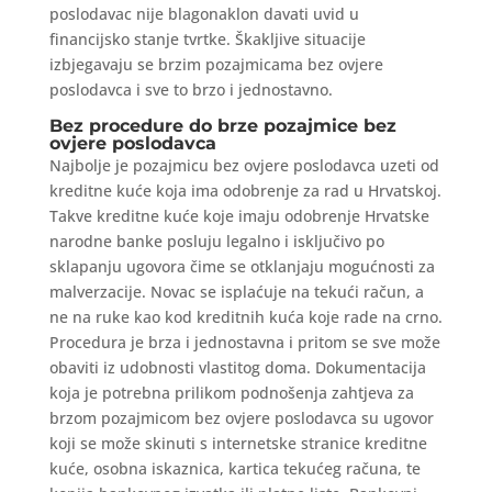
poslodavac nije blagonaklon davati uvid u
financijsko stanje tvrtke. Škakljive situacije
izbjegavaju se brzim pozajmicama bez ovjere
poslodavca i sve to brzo i jednostavno.
Bez procedure do brze pozajmice bez
ovjere poslodavca
Najbolje je pozajmicu bez ovjere poslodavca uzeti od
kreditne kuće koja ima odobrenje za rad u Hrvatskoj.
Takve kreditne kuće koje imaju odobrenje Hrvatske
narodne banke posluju legalno i isključivo po
sklapanju ugovora čime se otklanjaju mogućnosti za
malverzacije. Novac se isplaćuje na tekući račun, a
ne na ruke kao kod kreditnih kuća koje rade na crno.
Procedura je brza i jednostavna i pritom se sve može
obaviti iz udobnosti vlastitog doma. Dokumentacija
koja je potrebna prilikom podnošenja zahtjeva za
brzom pozajmicom bez ovjere poslodavca su ugovor
koji se može skinuti s internetske stranice kreditne
kuće, osobna iskaznica, kartica tekućeg računa, te