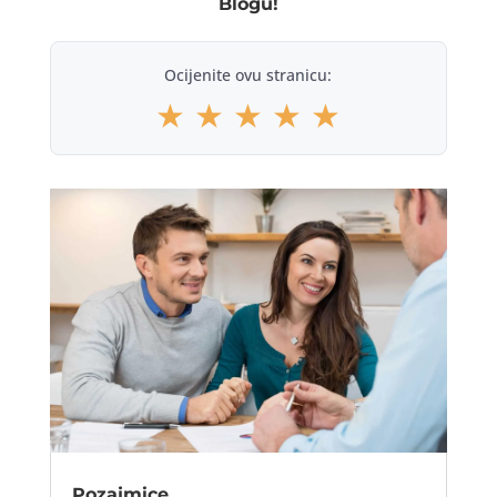
Blogu!
Ocijenite ovu stranicu:
★
★
★
★
★
Pozajmice