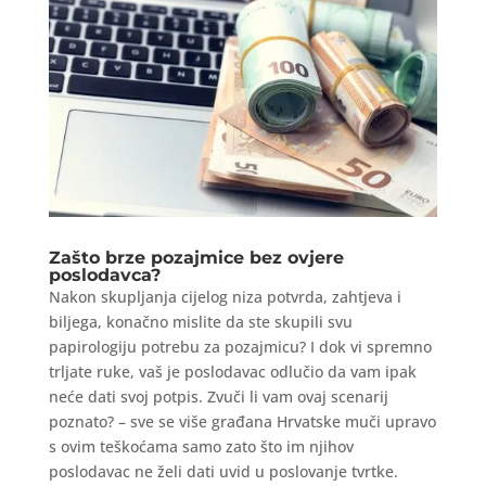
Zašto brze pozajmice bez ovjere
poslodavca?
Nakon skupljanja cijelog niza potvrda, zahtjeva i
biljega, konačno mislite da ste skupili svu
papirologiju potrebu za pozajmicu? I dok vi spremno
trljate ruke, vaš je poslodavac odlučio da vam ipak
neće dati svoj potpis. Zvuči li vam ovaj scenarij
poznato? – sve se više građana Hrvatske muči upravo
s ovim teškoćama samo zato što im njihov
poslodavac ne želi dati uvid u poslovanje tvrtke.