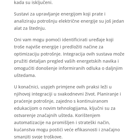
kada su isključeni.
Sustavi za upravljanje energijom koji prate i
analiziraju potrošnju električne energije su još jedan
alat za štednju.
Oni vam mogu pomoći identificirati uređaje koji
troše najviše energije i predložiti načine za
optimizaciju potrošnje. Integracija ovih sustava može
pružiti detaljan pregled vaših energetskih navika i
omogućiti donošenje informiranih odluka o daljnjim
uštedama.
U konačnici, uspjeh primjene ovih praksi leži u
njihovoj integraciji u svakodnevni život. Planiranje i
praćenje potrošnje, zajedno s kontinuiranom
edukacijom o novim tehnologijama, ključni su za
ostvarenje značajnih ušteda. Korištenjem
automatizacije na promišljen i strateški način,
kućanstva mogu postići veće efikasnosti i značajno
smanjiti svoje troškove.