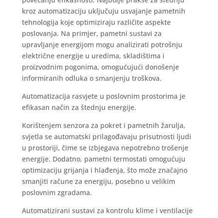
kroz automatizaciju uključuju usvajanje pametnih
tehnologija koje optimiziraju različite aspekte
poslovanja. Na primjer, pametni sustavi za
upravljanje energijom mogu analizirati potrošnju
električne energije u uredima, skladištima i
proizvodnim pogonima, omogućujući donošenje
informiranih odluka o smanjenju troškova.
Automatizacija rasvjete u poslovnim prostorima je
efikasan način za štednju energije.
Korištenjem senzora za pokret i pametnih žarulja,
svjetla se automatski prilagođavaju prisutnosti ljudi
u prostoriji, čime se izbjegava nepotrebno trošenje
energije. Dodatno, pametni termostati omogućuju
optimizaciju grijanja i hlađenja, što može značajno
smanjiti račune za energiju, posebno u velikim
poslovnim zgradama.
Automatizirani sustavi za kontrolu klime i ventilacije