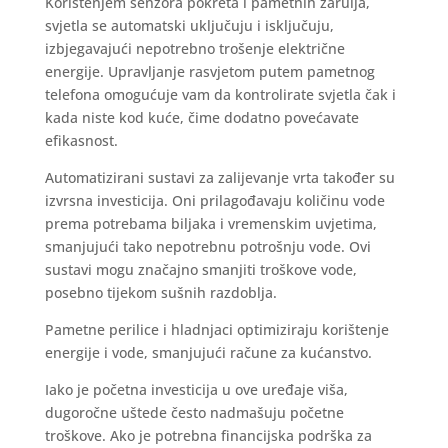
Korištenjem senzora pokreta i pametnih žarulja,
svjetla se automatski uključuju i isključuju,
izbjegavajući nepotrebno trošenje električne
energije. Upravljanje rasvjetom putem pametnog
telefona omogućuje vam da kontrolirate svjetla čak i
kada niste kod kuće, čime dodatno povećavate
efikasnost.
Automatizirani sustavi za zalijevanje vrta također su
izvrsna investicija. Oni prilagođavaju količinu vode
prema potrebama biljaka i vremenskim uvjetima,
smanjujući tako nepotrebnu potrošnju vode. Ovi
sustavi mogu značajno smanjiti troškove vode,
posebno tijekom sušnih razdoblja.
Pametne perilice i hladnjaci optimiziraju korištenje
energije i vode, smanjujući račune za kućanstvo.
Iako je početna investicija u ove uređaje viša,
dugoročne uštede često nadmašuju početne
troškove. Ako je potrebna financijska podrška za