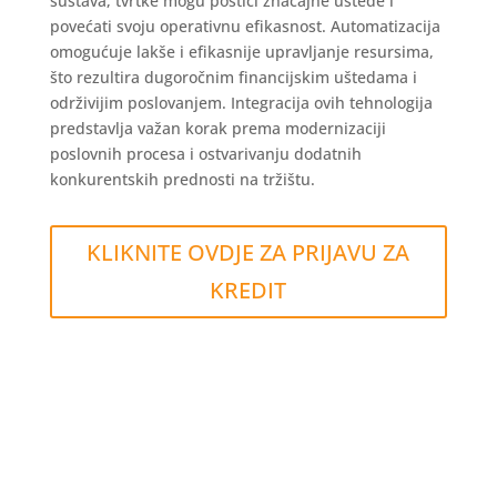
sustava, tvrtke mogu postići značajne uštede i
povećati svoju operativnu efikasnost. Automatizacija
omogućuje lakše i efikasnije upravljanje resursima,
što rezultira dugoročnim financijskim uštedama i
održivijim poslovanjem. Integracija ovih tehnologija
predstavlja važan korak prema modernizaciji
poslovnih procesa i ostvarivanju dodatnih
konkurentskih prednosti na tržištu.
KLIKNITE OVDJE ZA PRIJAVU ZA
KREDIT