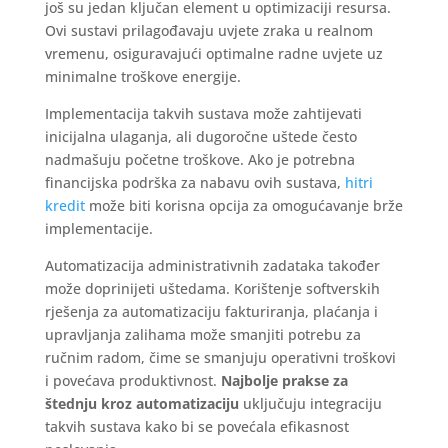
još su jedan ključan element u optimizaciji resursa.
Ovi sustavi prilagođavaju uvjete zraka u realnom
vremenu, osiguravajući optimalne radne uvjete uz
minimalne troškove energije.
Implementacija takvih sustava može zahtijevati
inicijalna ulaganja, ali dugoročne uštede često
nadmašuju početne troškove. Ako je potrebna
financijska podrška za nabavu ovih sustava,
hitri
kredit
može biti korisna opcija za omogućavanje brže
implementacije.
Automatizacija administrativnih zadataka također
može doprinijeti uštedama. Korištenje softverskih
rješenja za automatizaciju fakturiranja, plaćanja i
upravljanja zalihama može smanjiti potrebu za
ručnim radom, čime se smanjuju operativni troškovi
i povećava produktivnost.
Najbolje prakse za
štednju kroz automatizaciju
uključuju integraciju
takvih sustava kako bi se povećala efikasnost