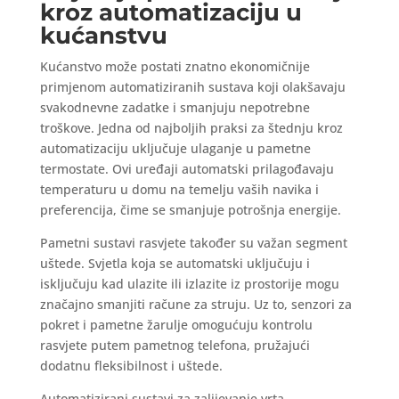
kroz automatizaciju u
kućanstvu
Kućanstvo može postati znatno ekonomičnije
primjenom automatiziranih sustava koji olakšavaju
svakodnevne zadatke i smanjuju nepotrebne
troškove. Jedna od najboljih praksi za štednju kroz
automatizaciju uključuje ulaganje u pametne
termostate. Ovi uređaji automatski prilagođavaju
temperaturu u domu na temelju vaših navika i
preferencija, čime se smanjuje potrošnja energije.
Pametni sustavi rasvjete također su važan segment
uštede. Svjetla koja se automatski uključuju i
isključuju kad ulazite ili izlazite iz prostorije mogu
značajno smanjiti račune za struju. Uz to, senzori za
pokret i pametne žarulje omogućuju kontrolu
rasvjete putem pametnog telefona, pružajući
dodatnu fleksibilnost i uštede.
Automatizirani sustavi za zalijevanje vrta