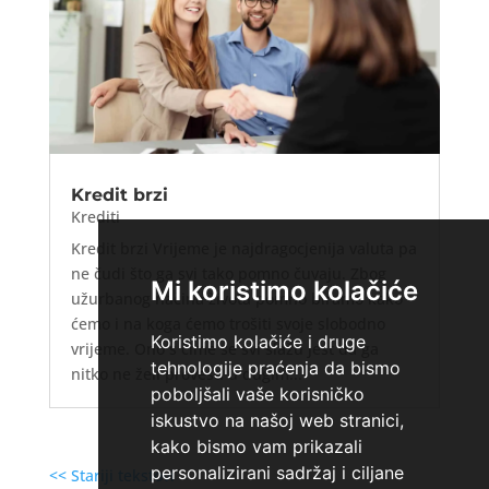
Kredit brzi
Krediti
Kredit brzi Vrijeme je najdragocjenija valuta pa
ne čudi što ga svi tako pomno čuvaju. Zbog
Mi koristimo kolačiće
užurbanog načina života pomno biramo kako
ćemo i na koga ćemo trošiti svoje slobodno
Koristimo kolačiće i druge
vrijeme. Ono s čime se svi slažu jest da ga
tehnologije praćenja da bismo
nitko ne želi provesti u dugim...
poboljšali vaše korisničko
iskustvo na našoj web stranici,
kako bismo vam prikazali
personalizirani sadržaj i ciljane
<< Stariji tekstovi