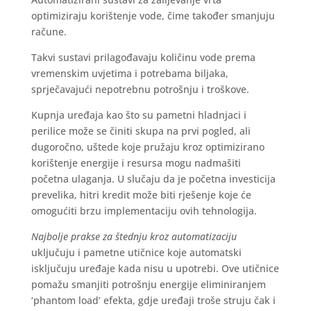
optimiziraju korištenje vode, čime također smanjuju
račune.
Takvi sustavi prilagođavaju količinu vode prema
vremenskim uvjetima i potrebama biljaka,
sprječavajući nepotrebnu potrošnju i troškove.
Kupnja uređaja kao što su pametni hladnjaci i
perilice može se činiti skupa na prvi pogled, ali
dugoročno, uštede koje pružaju kroz optimizirano
korištenje energije i resursa mogu nadmašiti
početna ulaganja. U slučaju da je početna investicija
prevelika, hitri kredit može biti rješenje koje će
omogućiti brzu implementaciju ovih tehnologija.
Najbolje prakse za štednju kroz automatizaciju
uključuju i pametne utičnice koje automatski
isključuju uređaje kada nisu u upotrebi. Ove utičnice
pomažu smanjiti potrošnju energije eliminiranjem
‘phantom load’ efekta, gdje uređaji troše struju čak i