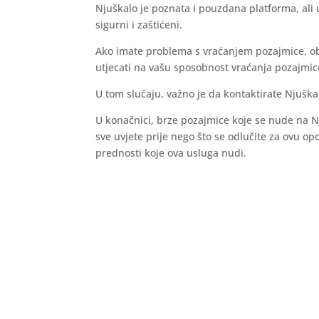
Njuškalo je poznata i pouzdana platforma, ali u
sigurni i zaštićeni.
Ako imate problema s vraćanjem pozajmice, obr
utjecati na vašu sposobnost vraćanja pozajmic
U tom slučaju, važno je da kontaktirate Njuškal
U konačnici, brze pozajmice koje se nude na Nj
sve uvjete prije nego što se odlučite za ovu op
prednosti koje ova usluga nudi.