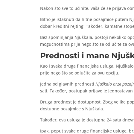
Nakon što sve to učinite, vaša će se prijava ob
Bitno je istaknuti da hitne pozajmice putem Nj
dobar kreditni rejting. Također, kamatne stope 
Bez spominjanja Njuškala, postoji nekoliko opci
mogućnostima prije nego što se odlučite za ovu
Prednosti i mane Njušk
Kao i svaka druga financijska usluga, Njuškalo
prije nego što se odlučite za ovu opciju.
Jedna od glavnih prednosti
Njuškalo brze pozaj
sati. Također, postupak prijave je jednostavan 
Druga prednost je dostupnost. Zbog velike popu
dostupne pozajmice s Njuškala.
Također, ova usluga je dostupna 24 sata dnevno
Ipak, poput svake druge financijske usluge, b