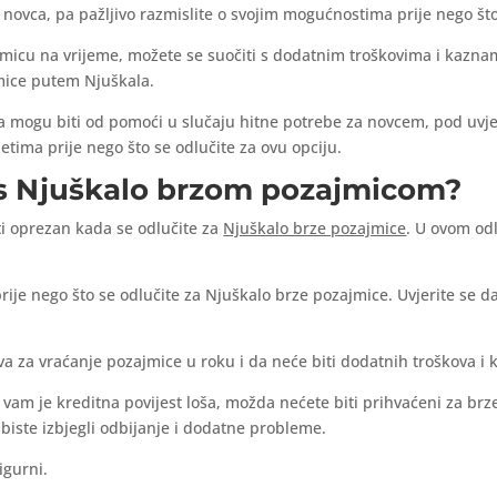
e novca, pa pažljivo razmislite o svojim mogućnostima prije nego što
micu na vrijeme, možete se suočiti s dodatnim troškovima i kaznama.
jmice putem Njuškala.
ala mogu biti od pomoći u slučaju hitne potrebe za novcem, pod uv
etima prije nego što se odlučite za ovu opciju.
 s Njuškalo brzom pozajmicom?
iti oprezan kada se odlučite za
Njuškalo brze pozajmice
. U ovom od
rije nego što se odlučite za Njuškalo brze pozajmice. Uvjerite se da
va za vraćanje pozajmice u roku i da neće biti dodatnih troškova i 
 vam je kreditna povijest loša, možda nećete biti prihvaćeni za brz
o biste izbjegli odbijanje i dodatne probleme.
igurni.