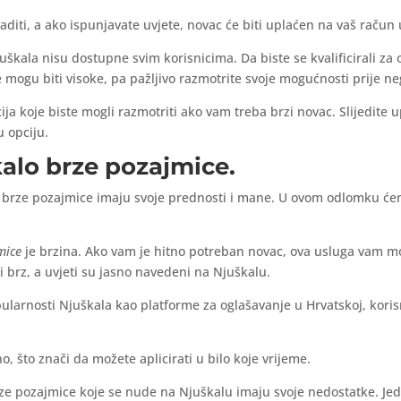
raditi, a ako ispunjavate uvjete, novac će biti uplaćen na vaš račun 
uškala nisu dostupne svim korisnicima. Da biste se kvalificirali za
mogu biti visoke, pa pažljivo razmotrite svoje mogućnosti prije neg
ja koje biste mogli razmotriti ako vam treba brzi novac. Slijedite u
 opciju.
alo brze pozajmice.
 brze pozajmice imaju svoje prednosti i mane. U ovom odlomku ćemo
mice
je brzina. Ako vam je hitno potreban novac, ova usluga vam m
i brz, a uvjeti su jasno navedeni na Njuškalu.
larnosti Njuškala kao platforme za oglašavanje u Hrvatskoj, koris
, što znači da možete aplicirati u bilo koje vrijeme.
rze pozajmice koje se nude na Njuškalu imaju svoje nedostatke. Je