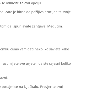
 se odlučite za ovu opciju.
 Zato je bitno da pažljivo procijenite svoje
jetom da ispunjavate zahtjeve. Međutim,
lomku ćemo vam dati nekoliko savjeta kako
 razumijete sve uvjete i da ste svjesni koliko
kazni.
e pozajmice na Njuškalu. Provjerite svoj