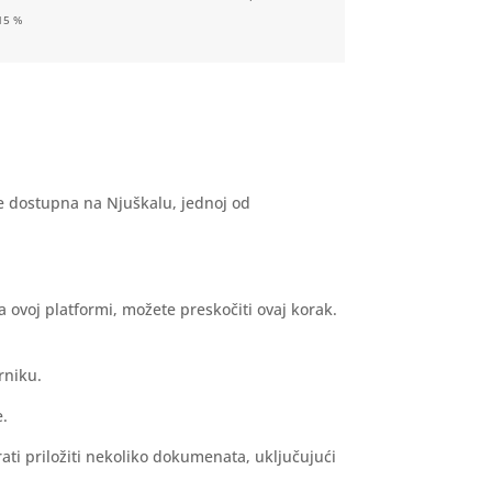
15 %
je dostupna na Njuškalu, jednoj od
a ovoj platformi, možete preskočiti ovaj korak.
rniku.
e.
ati priložiti nekoliko dokumenata, uključujući