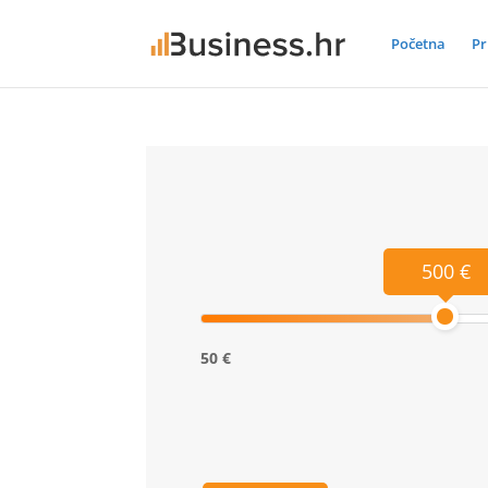
Početna
Pr
500 €
50 €