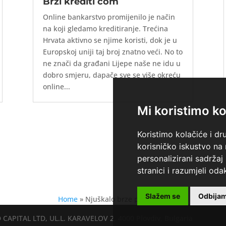
Brzi krediti com
Online bankarstvo promijenilo je način
na koji gledamo kreditiranje. Trećina
Hrvata aktivno se njime koristi, dok je u
Europskoj uniji taj broj znatno veći. No to
ne znači da građani Lijepe naše ne idu u
dobro smjeru, dapače sve se više okreću
online...
Mi koristimo ko
Koristimo kolačiće i dr
korisničko iskustvo na
personalizirani sadržaj 
stranici i razumjeli odak
Slažem se
Odbija
Home
»
Njuškalo brze pozajmice
CAPITAL LTD, UL.L. KARAVELOV 2, 4000 Plovdiv, Bulgaria