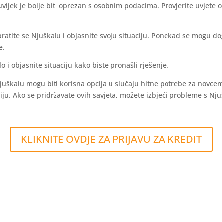
vijek je bolje biti oprezan s osobnim podacima. Provjerite uvjete o 
atite se Njuškalu i objasnite svoju situaciju. Ponekad se mogu d
e.
o i objasnite situaciju kako biste pronašli rješenje.
uškalu mogu biti korisna opcija u slučaju hitne potrebe za novcem.
ciju. Ako se pridržavate ovih savjeta, možete izbjeći probleme s Nj
KLIKNITE OVDJE ZA PRIJAVU ZA KREDIT