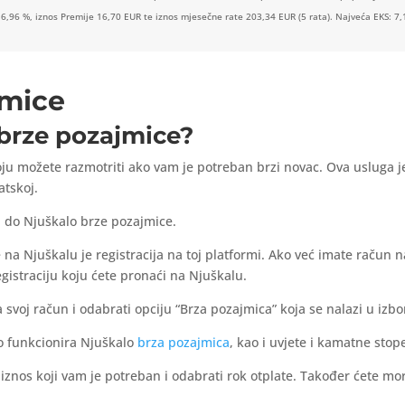
 6,96 %, iznos Premije 16,70 EUR te iznos mjesečne rate 203,34 EUR (5 rata). Najveća EKS: 7,
jmice
 brze pozajmice?
oju možete razmotriti ako vam je potreban brzi novac. Ova usluga 
atskoj.
 do Njuškalo brze pozajmice.
na Njuškalu je registracija na toj platformi. Ako već imate račun n
gistraciju koju ćete pronaći na Njuškalu.
a svoj račun i odabrati opciju “Brza pozajmica” koja se nalazi u izbo
o funkcionira Njuškalo
brza pozajmica
, kao i uvjete i kamatne stop
znos koji vam je potreban i odabrati rok otplate. Također ćete mor