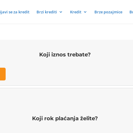
ijavi se za kredit
Brzi krediti
Kredit
Brze pozajmice
B
Koji iznos trebate?
Koji rok plaćanja želite?