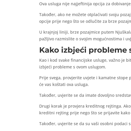
Ova usluga nije najjeftinija opcija za dobivanj
Također, ako ne možete otplaćivati svoju pozaj
opcije prije nego što se odlučite za brze poza
U krajnjoj liniji, brze pozajmice putem Njušk
pažljivo razmislite o svojim mogućnostima i uvj
Kako izbjeći probleme
Kao i kod svake financijske usluge, važno je b
izbjeći probleme s ovom uslugom.
Prije svega, provjerite uvjete i kamatne stope p
će vas koštati ova usluga.
Također, uvjerite se da imate dovoljno sredsta
Drugi korak je provjera kreditnog rejtinga. Ako
kreditni rejting prije nego što se prijavite kak
Također, uvjerite se da su vaši osobni podaci s