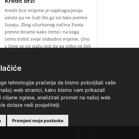
Kredit brzi
Kredit brzi Vrijeme je najdragocjenija
valuta pa ne čudi što ga svi tako pomno
čuvaju. Zbog užurbanog načina života
pomno biramo kako ćemo i na koga
ćemo trošiti svoje slobodno vrijeme. Ono
s čime se svi slažu jest da ga nitko ne želi
provesti u dugim...
lačiće
uge tehnologije praćenja da bismo poboljšali vaše
 našoj web stranici, kako bismo vam prikazali
i ciljane oglase, analizirali promet na našoj web
le dolaze naši posjetitelji.
m
Promjeni moje postavke