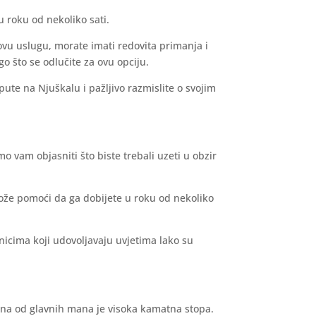
u roku od nekoliko sati.
 ovu uslugu, morate imati redovita primanja i
o što se odlučite za ovu opciju.
pute na Njuškalu i pažljivo razmislite o svojim
 vam objasniti što biste trebali uzeti u obzir
ože pomoći da ga dobijete u roku od nekoliko
nicima koji udovoljavaju uvjetima lako su
dna od glavnih mana je visoka kamatna stopa.