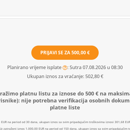
PRIJAVI SE ZA
500,00 €
Planirano vrijeme isplate
: Sutra 07.08.2026 u 08:30
Ukupan iznos za vraćanje:
502,80 €
ražimo platnu listu za iznose do 500 € na maksim
isnike):
nije potrebna verifikacija osobnih doku
platne liste
0 EUR na period od 30 dana, ukupan iznos sa svim pripadajućim troškovima iznosi 301,68 EUR
: Uz zatraženi iznos 1.000,00 EUR na period od 150 dana, ukupan iznos sa svim pripadajućim