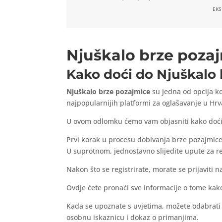
EKS
Njuškalo brze poza
Kako doći do Njuškalo
Njuškalo brze pozajmice
su jedna od opcija k
najpopularnijih platformi za oglašavanje u Hrv
U ovom odlomku ćemo vam objasniti kako doći
Prvi korak u procesu dobivanja brze pozajmice 
U suprotnom, jednostavno slijedite upute za re
Nakon što se registrirate, morate se prijaviti n
Ovdje ćete pronaći sve informacije o tome kak
Kada se upoznate s uvjetima, možete odabrati i
osobnu iskaznicu i dokaz o primanjima.