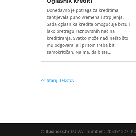
Oglasnik krediti
Donedavno je potraga za kreditima
zahtijevala puno vremena i strpljenja.
Sada oglasnika kredita omogućuje brzu i
lako pretragu raznovrsnih načina
kreditiranja. Svatko može naći nešto što
mu odgovara, ali pritom treba biti
samokritičan. Naime, da biste...
<< Stariji tekstovi
©
Business.hr
EU VAT number : 205391327, KD 