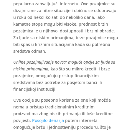
popularna zahvaljujući internetu. Ove pozajmice su
dizajnirane za hitne situacije i obično se odobravaju
u roku od nekoliko sati do nekoliko dana. Iako
kamatne stope mogu biti visoke, prednost brzih
pozajmica je u njihovoj dostupnosti i brzini obrade.
Za ljude sa niskim primanjima, brze pozajmice mogu
biti spas u kriznim situacijama kada su potrebna
sredstva odmah.
Online pozajmljivanje novca: moguće opcije za ljude sa
niskim primanjima
, kao što su mikro krediti i brze
pozajmice, omogućuju pristup financijskim
sredstvima bez potrebe za posjetom banci ili
financijskoj instituciji.
Ove opcije su posebno korisne za one koji možda
nemaju pristup tradicionalnim kreditnim
proizvodima zbog niskih primanja ili loše kreditne
povijesti.
Posojilo denarja
putem interneta
omogućuje bržu i jednostavniju proceduru, što je