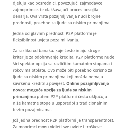
djeluju kao posrednici, povezujući zajmodavce i
zajmoprimce, te olakšavajući proces posojila
denarja. Ova vrsta pozajmljivanja nudi brojne
prednosti, posebno za ljude sa niskim primanjima.
Jedna od glavnih prednosti P2P platformi je
fleksibilnost uvjeta pozajmljivanja.
Za razliku od banaka, koje često imaju stroge
kriterije za odobravanje kredita, P2P platforme nude
širi spektar opcija sa različitim kamatnim stopama i
rokovima otplate. Ovo može biti posebno korisno za
ljude sa niskim primanjima koji možda nemaju
savršenu kreditnu povijest.
Online pozajmljivanje
novca: moguće opcije za ljude sa niskim
primanjima
putem P2P platformi često uključuju
niže kamatne stope u usporedbi s tradicionalnim
brzim pozajmicama.
Još jedna prednost P2P platformi je transparentnost.
Zajmoprimci mogu vidjeti sve uvjete i troškove