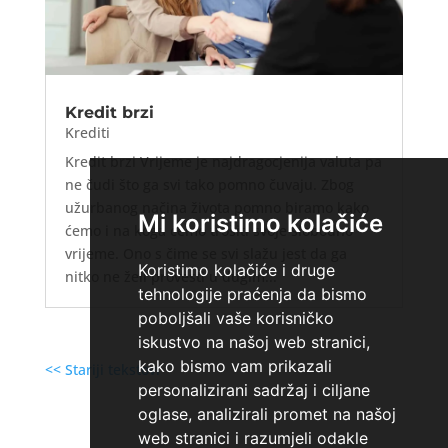
Kredit brzi
Krediti
Kredit brzi Vrijeme je najdragocjenija valuta pa
ne čudi što ga svi tako pomno čuvaju. Zbog
užurbanog načina života pomno biramo kako
Mi koristimo kolačiće
ćemo i na koga ćemo trošiti svoje slobodno
vrijeme. Ono s čime se svi slažu jest da ga
Koristimo kolačiće i druge
nitko ne želi provesti u dugim...
tehnologije praćenja da bismo
poboljšali vaše korisničko
iskustvo na našoj web stranici,
kako bismo vam prikazali
<< Stariji tekstovi
personalizirani sadržaj i ciljane
oglase, analizirali promet na našoj
web stranici i razumjeli odakle