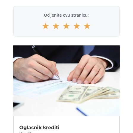
Ocijenite ovu stranicu:
★
★
★
★
★
Oglasnik krediti