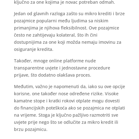
ključno za one kojima je novac potreban odmah.
Jedan od glavnih razloga zašto su mikro krediti i brze
pozajmice popularni među ljudima sa niskim
primanjima je njihova fleksibilnost. Ove pozajmice
često ne zahtijevaju kolateral, što ih čini
dostupnijima za one koji možda nemaju imovinu za
osiguranje kredita.
Također, mnoge online platforme nude
transparentne uvjete i jednostavne procedure
prijave, što dodatno olakšava proces.
Međutim, važno je napomenuti da, iako su ove opcije
korisne, one također nose određene rizike. Visoke
kamatne stope i kratki rokovi otplate mogu dovesti
do financijskih poteškoća ako se pozajmica ne otplati
na vrijeme. Stoga je ključno pažljivo razmotriti sve
uvjete prije nego što se odlučite za mikro kredit ili
brzu pozajmicu.