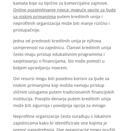
kamata koje su tipične za komercijalne zajmove.
Online pozajmljivanje novca: moguće opcije za ljude
sa niskim primanjima
putem kreditnih unija i
neprofitnih organizacija može biti manje rizično i
pristupačnije.
Jedna od prednosti kreditnih unija je njihova
usmjerenost na zajednicu. Članovi kreditnih unija
često imaju pristup edukativnim programima i
savjetovanju o financijama, što može pomoći u
boljem upravljanju novcem.
Ovi resursi mogu biti posebno korisni za ljude sa
niskim primanjima koji možda nemaju pristup
sličnim uslugama putem tradicionalnih financijskih
institucija. Posojilo denarja putem kreditnih unija
može biti sigurnija i povoljnija opcija za mnoge.
Neprofitne organizacije često surađuju s lokalnim
zajednicama kako bi identificirale one kojima je
pomoć najpotrebnija. Ove organizacije mogu pružiti