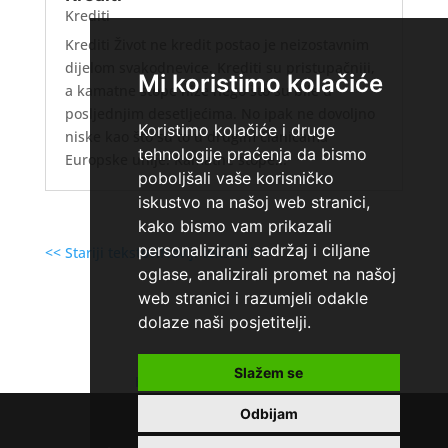
Krediti
Krediti Život ne kredit postao je neizostavnim
dijelom svakodnevice. Krediti su pristupačniji,
Mi koristimo kolačiće
a kamatne stope niže nego što su bile u
posljednjim desetljećima. No ipak ne dovoljno
Koristimo kolačiće i druge
niske kao što su to u drugim članicama
tehnologije praćenja da bismo
Europske unije. Kamatne stope...
poboljšali vaše korisničko
iskustvo na našoj web stranici,
kako bismo vam prikazali
personalizirani sadržaj i ciljane
<< Stariji tekstovi
Noviji tekstovi >>
oglase, analizirali promet na našoj
web stranici i razumjeli odakle
dolaze naši posjetitelji.
Slažem se
Home
»
Pozajmice čakovec
Odbijam