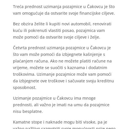
Treća prednost uzimanja pozajmice u Čakovcu je što
vam omogućuje da ostvarite svoje financijske ciljeve.
Bez obzira želite li kupiti novi automobil, renovirati
kuću ili pokrenuti vlastiti posao, pozajmica vam
može pomoći da ostvarite svoje ciljeve i želje.
Četvrta prednost uzimanja pozajmice u Čakovcu je
što vam može pomoći da izbjegnete kašnjenje s
plaćanjem računa. Ako ne možete platiti račune na
vrijeme, možete se suočiti s kaznama i dodatnim
troškovima. Uzimanje pozajmice može vam pomoći
da izbjegnete ove troškove i sačuvate svoju kreditnu
sposobnost.
Uzimanje pozajmice u Čakovcu ima mnoge
prednosti, ali važno je imati na umu da pozajmice
nisu besplatne.
Kamatne stope i naknade mogu biti visoke, pa je
važno pažljivo razmotriti svoje mogućnosti prije nego