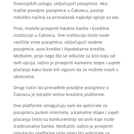
financijskih usluga, uključujući pozajmice. Ako
tražite povoljne pozajmice u Čakovcu, postoji
nekoliko načina za pronalazak najbolje opcije za vas.
Prvo, možete provjeriti lokalne banke i kreditne
institucije u Čakovcu. Ove institucije često nude
različite vrste pozajmica, uključujući osobne
pozajmice, auto kredite i hipotekarne kredite.
Međutim, prije nego što se odlučite za bilo koju od
ovih opcija, važno je provjeriti kamatne stope i uvjete
plaćanja kako biste bili sigurni da se možete nositi s
obvezama.
Drugi način da pronađete povoljne pozajmice u
Čakovcu je istražiti online kreditne platforme.
Ove platforme omogućuju vam da aplicirate za
pozajmicu putem interneta, a kamatne stope i uvjeti
plaćanja često su konkurentniji od onih koje nude
tradicionalne banke. Međutim, važno je provjeriti
reputaciju platforme prije nego što aplicirate za