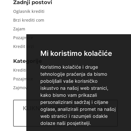
Zadnji postovi
Oglasnik krediti
Brzi krediti com
Zajam
Pozajmice
Kredit brzi
Mi koristimo kolačiće
Kategorije
Koristimo kolačiće i druge
Krediti
tehnologije praćenja da bismo
Pozajmice
poboljšali vaše korisničko
Zajmovi
iskustvo na našoj web stranici,
kako bismo vam prikazali
personalizirani sadržaj i ciljane
KLIKNITE OVDJE ZA PRIJAVU ZA
oglase, analizirali promet na našoj
web stranici i razumjeli odakle
KREDIT
dolaze naši posjetitelji.