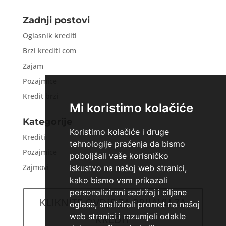
Zadnji postovi
Oglasnik krediti
Brzi krediti com
Zajam
Pozajmice
Kredit brzi
Mi koristimo kolačiće
Kategorije
Koristimo kolačiće i druge
Krediti
tehnologije praćenja da bismo
Pozajmice
poboljšali vaše korisničko
Zajmovi
iskustvo na našoj web stranici,
kako bismo vam prikazali
personalizirani sadržaj i ciljane
KLIKNITE OVDJE ZA PRIJAVU ZA
oglase, analizirali promet na našoj
web stranici i razumjeli odakle
KREDIT