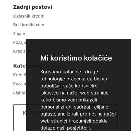
Zadnji postovi
Oglasnik krediti
Brzi krediti com
Zajam
Pozajmice
Kredit brzi
Mi koristimo kolačiće
Kategorije
Koristimo kolačiće i druge
Krediti
tehnologije praćenja da bismo
Pozajmice
poboljšali vaše korisničko
Zajmovi
iskustvo na našoj web stranici,
kako bismo vam prikazali
personalizirani sadržaj i ciljane
KLIKNITE OVDJE ZA PRIJAVU ZA
oglase, analizirali promet na našoj
web stranici i razumjeli odakle
KREDIT
dolaze naši posjetitelji.