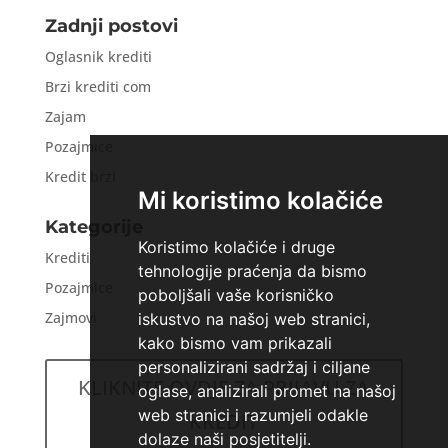
Zadnji postovi
Oglasnik krediti
Brzi krediti com
Zajam
Pozajmice
Kredit brzi
Mi koristimo kolačiće
Kategorije
Koristimo kolačiće i druge
Krediti
tehnologije praćenja da bismo
Pozajmice
poboljšali vaše korisničko
Zajmovi
iskustvo na našoj web stranici,
kako bismo vam prikazali
personalizirani sadržaj i ciljane
KLIKNITE OVDJE ZA PRIJAVU ZA
oglase, analizirali promet na našoj
web stranici i razumjeli odakle
KREDIT
dolaze naši posjetitelji.