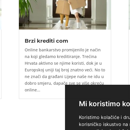
Brzi krediti com
Online bankarstvo promijenilo je način
na koji gledamo kreditiranje. Trećina
Hrvata aktivno se njime koristi, dok je u
Europskoj uniji taj broj znatno veći. No to
ne znači da građani Lijepe naše ne idu u
dobro smjeru, dapače sve se više okreću
online...
Mi koristimo ko
Koristimo kolačiće i dr
korisničko iskustvo na