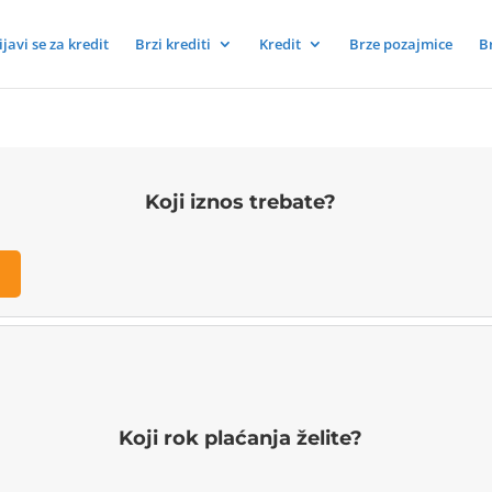
ijavi se za kredit
Brzi krediti
Kredit
Brze pozajmice
B
Koji iznos trebate?
Koji rok plaćanja želite?