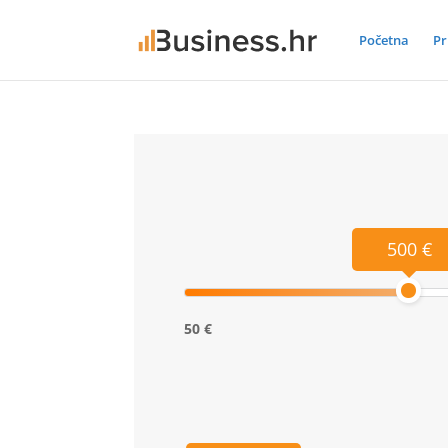
Početna
Pr
500 €
50 €