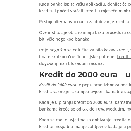
Kada banka ispita vašu aplikaciju, donijet će 
kreditu i početi vraćati kredit u mjesečnim ob
Postoji alternativni način za dobivanje kredita 
Ove institucije obično imaju bržu proceduru 
biti više nego kod banaka.
Prije nego što se odlučite za bilo kakav kredit
imate kratkoročne financijske potrebe,
kredit
dugovanjima i blokadom računa.
Kredit do 2000 eura – u
Kredit do 2000 eura
je popularan izbor za one k
kredit, važno je razumjeti uvjete i kamatne sto
Kada je u pitanju kredit do 2000 eura, kamatne
bankama kreće se od 6% do 10%. Međutim, mogu
Kada se radi o uvjetima za dobivanje kredita d
kredite mogu biti manje zahtjevne kada je u p