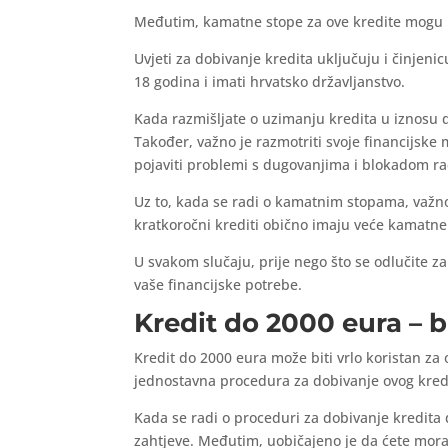
Međutim, kamatne stope za ove kredite mogu b
Uvjeti za dobivanje kredita uključuju i činjen
18 godina i imati hrvatsko državljanstvo.
Kada razmišljate o uzimanju kredita u iznosu d
Također, važno je razmotriti svoje financijske 
pojaviti problemi s dugovanjima i blokadom r
Uz to, kada se radi o kamatnim stopama, važno
kratkoročni krediti obično imaju veće kamatne
U svakom slučaju, prije nego što se odlučite za 
vaše financijske potrebe.
Kredit do 2000 eura – 
Kredit do 2000 eura može biti vrlo koristan za
jednostavna procedura za dobivanje ovog kred
Kada se radi o proceduri za dobivanje kredita d
zahtjeve. Međutim, uobičajeno je da ćete morat