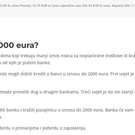
 6,96 %, iznos Premije 16,70 EUR te iznos mjesečne rate 203,34 EUR (5 rata). Najveća EKS: 7,
2000 eura?
dima koji trebaju manji iznos novca za neplanirane troškove ili kra
n od njih je putem banke.
ste mogli dobiti kredit u banci u iznosu do 2000 eura. Prvi uvjet j
emate prevelik dug u drugim bankama. Treći uvjet je da ste stariji
iti banku i tražiti pozajmicu u iznosu do 2000 eura. Banka će vam d
u.
tvrdu o primanjima i potvrdu o zaposlenju.