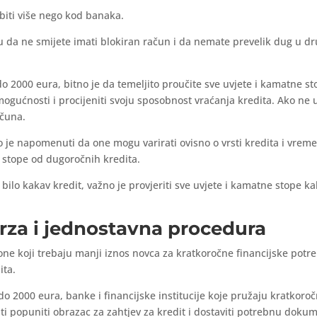
iti više nego kod banaka.
icu da ne smijete imati blokiran račun i da nemate prevelik dug u d
o 2000 eura, bitno je da temeljito proučite sve uvjete i kamatne st
mogućnosti i procijeniti svoju sposobnost vraćanja kredita. Ako ne 
ačuna.
 je napomenuti da one mogu varirati ovisno o vrsti kredita i vrem
 stope od dugoročnih kredita.
bilo kakav kredit, važno je provjeriti sve uvjete i kamatne stope kako
brza i jednostavna procedura
 one koji trebaju manji iznos novca za kratkoročne financijske potre
ita.
o 2000 eura, banke i financijske institucije koje pružaju kratkoročn
i popuniti obrazac za zahtjev za kredit i dostaviti potrebnu dokum