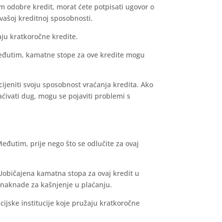
am odobre kredit, morat ćete potpisati ugovor o
 vašoj kreditnoj sposobnosti.
žaju kratkoročne kredite.
Međutim, kamatne stope za ove kredite mogu
cijeniti svoju sposobnost vraćanja kredita. Ako
aćivati dug, mogu se pojaviti problemi s
eđutim, prije nego što se odlučite za ovaj
 Uobičajena kamatna stopa za ovaj kredit u
 naknade za kašnjenje u plaćanju.
ijske institucije koje pružaju kratkoročne