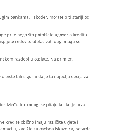
rugim bankama. Također, morate biti stariji od
ope prije nego što potpišete ugovor o kreditu.
uspijete redovito otplaćivati dug, mogu se
enskom razdoblju otplate. Na primjer,
 biste bili sigurni da je to najbolja opcija za
be. Međutim, mnogi se pitaju koliko je brza i
e kredite obično imaju različite uvjete i
entaciju, kao što su osobna iskaznica, potvrda