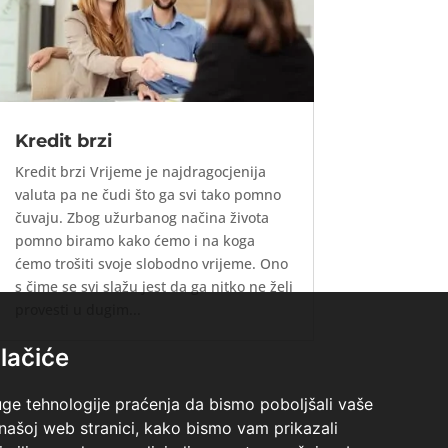
Kredit brzi
Kredit brzi Vrijeme je najdragocjenija
valuta pa ne čudi što ga svi tako pomno
čuvaju. Zbog užurbanog načina života
pomno biramo kako ćemo i na koga
ćemo trošiti svoje slobodno vrijeme. Ono
s čime se svi slažu jest da ga nitko ne želi
provesti u dugim...
lačiće
uge tehnologije praćenja da bismo poboljšali vaše
 našoj web stranici, kako bismo vam prikazali