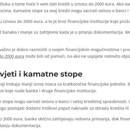
odluku o tome hoće li vam dati kredit u iznosu do 2000 eura. Ako v
rocima. Kamatne stope za ovaj kredit mogu varirati ovisno o banci i
u iznosu do 2000 eura, a to je kroz financijske institucije koje pru
od banaka i manje su zahtjevne kada je u pitanju dokumentacija. 
, važno je dobro razmisliti o svojim financijskim mogućnostima i pro
 do 2000 eura
može biti od pomoći, no ako ne uspijete redovito otpl
vjeti i kamatne stope
oji trebaju manji iznos novca za kratkoročne financijske potrebe. M
pe koje nude banke i druge financijske institucije.
 stope mogu varirati ovisno o banci i vašoj kreditnoj sposobnosti.
 postojati dodatni troškovi poput naknade za obradu kredita ili
o 2000 eura, banke obično zahtijevaju redovna primanja, dok financ
itanju dokumentacija.