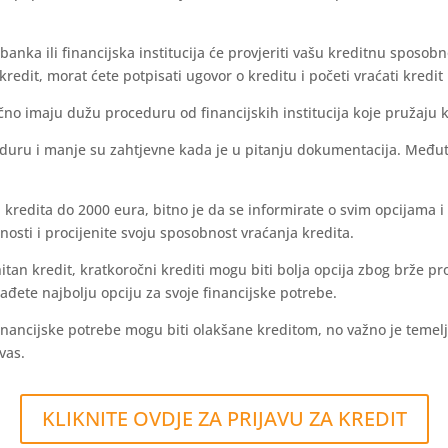
nka ili financijska institucija će provjeriti vašu kreditnu sposobn
redit, morat ćete potpisati ugovor o kreditu i početi vraćati kred
no imaju dužu proceduru od financijskih institucija koje pružaju 
ceduru i manje su zahtjevne kada je u pitanju dokumentacija. Među
kredita do 2000 eura, bitno je da se informirate o svim opcijama i
nosti i procijenite svoju sposobnost vraćanja kredita.
te hitan kredit, kratkoročni krediti mogu biti bolja opcija zbog brž
nađete najbolju opciju za svoje financijske potrebe.
nancijske potrebe mogu biti olakšane kreditom, no važno je temeljito
vas.
KLIKNITE OVDJE ZA PRIJAVU ZA KREDIT