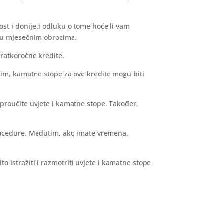
ost i donijeti odluku o tome hoće li vam
it u mjesečnim obrocima.
kratkoročne kredite.
tim, kamatne stope za ove kredite mogu biti
 proučite uvjete i kamatne stope. Također,
e procedure. Međutim, ako imate vremena,
 istražiti i razmotriti uvjete i kamatne stope