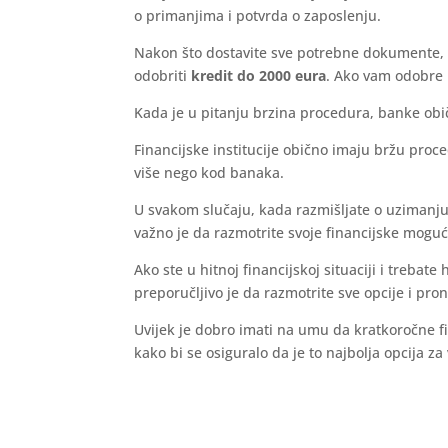
o primanjima i potvrda o zaposlenju.
Nakon što dostavite sve potrebne dokumente, ba
odobriti
kredit do 2000 eura
. Ako vam odobre k
Kada je u pitanju brzina procedura, banke obič
Financijske institucije obično imaju bržu pro
više nego kod banaka.
U svakom slučaju, kada razmišljate o uzimanju 
važno je da razmotrite svoje financijske moguć
Ako ste u hitnoj financijskoj situaciji i treba
preporučljivo je da razmotrite sve opcije i pro
Uvijek je dobro imati na umu da kratkoročne fi
kako bi se osiguralo da je to najbolja opcija za 