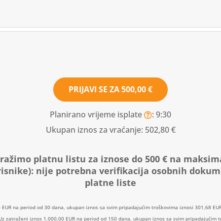
PRIJAVI SE ZA
500,00 €
Planirano vrijeme isplate
: 9:30
Ukupan iznos za vraćanje:
502,80 €
ražimo platnu listu za iznose do 500 € na maksim
isnike):
nije potrebna verifikacija osobnih doku
platne liste
0 EUR na period od 30 dana, ukupan iznos sa svim pripadajućim troškovima iznosi 301,68 EUR
: Uz zatraženi iznos 1.000,00 EUR na period od 150 dana, ukupan iznos sa svim pripadajućim