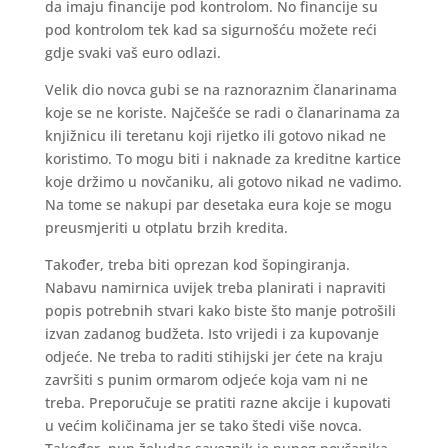
da imaju financije pod kontrolom. No financije su
pod kontrolom tek kad sa sigurnošću možete reći
gdje svaki vaš euro odlazi.
Velik dio novca gubi se na raznoraznim članarinama
koje se ne koriste. Najčešće se radi o članarinama za
knjižnicu ili teretanu koji rijetko ili gotovo nikad ne
koristimo. To mogu biti i naknade za kreditne kartice
koje držimo u novčaniku, ali gotovo nikad ne vadimo.
Na tome se nakupi par desetaka eura koje se mogu
preusmjeriti u otplatu brzih kredita.
Također, treba biti oprezan kod šopingiranja.
Nabavu namirnica uvijek treba planirati i napraviti
popis potrebnih stvari kako biste što manje potrošili
izvan zadanog budžeta. Isto vrijedi i za kupovanje
odjeće. Ne treba to raditi stihijski jer ćete na kraju
završiti s punim ormarom odjeće koja vam ni ne
treba. Preporučuje se pratiti razne akcije i kupovati
u većim količinama jer se tako štedi više novca.