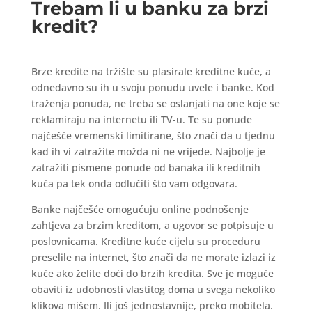
Trebam li u banku za brzi
kredit?
Brze kredite na tržište su plasirale kreditne kuće, a
odnedavno su ih u svoju ponudu uvele i banke. Kod
traženja ponuda, ne treba se oslanjati na one koje se
reklamiraju na internetu ili TV-u. Te su ponude
najčešće vremenski limitirane, što znači da u tjednu
kad ih vi zatražite možda ni ne vrijede. Najbolje je
zatražiti pismene ponude od banaka ili kreditnih
kuća pa tek onda odlučiti što vam odgovara.
Banke najčešće omogućuju online podnošenje
zahtjeva za brzim kreditom, a ugovor se potpisuje u
poslovnicama. Kreditne kuće cijelu su proceduru
preselile na internet, što znači da ne morate izlazi iz
kuće ako želite doći do brzih kredita. Sve je moguće
obaviti iz udobnosti vlastitog doma u svega nekoliko
klikova mišem. Ili još jednostavnije, preko mobitela.