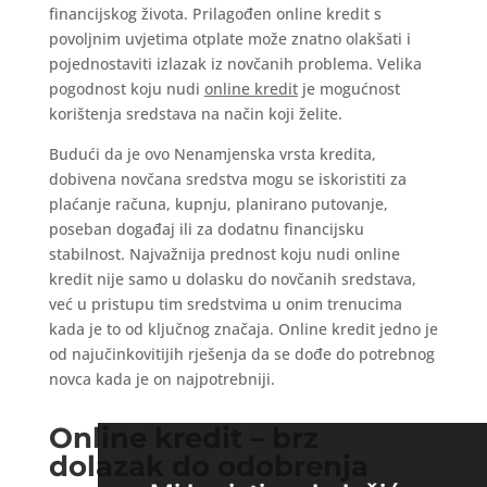
financijskog života. Prilagođen online kredit s
povoljnim uvjetima otplate može znatno olakšati i
pojednostaviti izlazak iz novčanih problema. Velika
pogodnost koju nudi
online kredit
je mogućnost
korištenja sredstava na način koji želite.
Budući da je ovo Nenamjenska vrsta kredita,
dobivena novčana sredstva mogu se iskoristiti za
plaćanje računa, kupnju, planirano putovanje,
poseban događaj ili za dodatnu financijsku
stabilnost. Najvažnija prednost koju nudi online
kredit nije samo u dolasku do novčanih sredstava,
već u pristupu tim sredstvima u onim trenucima
kada je to od ključnog značaja. Online kredit jedno je
od najučinkovitijih rješenja da se dođe do potrebnog
novca kada je on najpotrebniji.
Online kredit – brz
dolazak do odobrenja