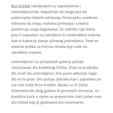
Brzi krediti
namijenjeni su zaposlenima i
umirovljenicima. Najvažnije od svega jest da
potencijalni klijenti održavaju financijsku urednost
odnosno da imaju redovna primanja i uredno
podmiruju svoja dugovanja. Za radnike nije bitno
jesu li zaposleni na određeno ili neodređeno vrijeme
kao ni kakvo je stanje njihovog poslodavca. Time se
otvorila prilika za trećinu Hrvata koji rade na
određeno vrijeme.
Umirovljenici su posljednjih godina postali
neizostavan dio kreditnog tržišta. Život se produljio
što znači da umirovljenici žive puno aktivnije nego
što su to prije. Oni putuju jednako kao i zaposleni pa
sve više traže brze kredite. Banke su ih često
diskreditirale zbog godina ili preniskih mirovine, no
kreditne kuće u njima su prepoznale cijeli jedan novi
dio tržišta koji je godinama bio zanemaren.