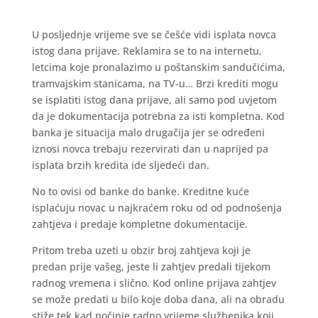
U posljednje vrijeme sve se češće vidi isplata novca
istog dana prijave. Reklamira se to na internetu,
letcima koje pronalazimo u poštanskim sandučićima,
tramvajskim stanicama, na TV-u… Brzi krediti mogu
se isplatiti istog dana prijave, ali samo pod uvjetom
da je dokumentacija potrebna za isti kompletna. Kod
banka je situacija malo drugačija jer se određeni
iznosi novca trebaju rezervirati dan u naprijed pa
isplata brzih kredita ide sljedeći dan.
No to ovisi od banke do banke. Kreditne kuće
isplaćuju novac u najkraćem roku od od podnošenja
zahtjeva i predaje kompletne dokumentacije.
Pritom treba uzeti u obzir broj zahtjeva koji je
predan prije vašeg, jeste li zahtjev predali tijekom
radnog vremena i slično. Kod online prijava zahtjev
se može predati u bilo koje doba dana, ali na obradu
stiže tek kad počinje radno vrijeme službenika koji