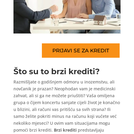
PRIJAVI SE ZA KREDIT
Što su to brzi krediti?
Razmišljate o godišnjem odmoru u inozemstvu, ali
novčanik je prazan? Neophodan vam je medicinski
zahvat, ali si ga ne možete priuštiti? Vaša omiljena
grupa o čijem koncertu sanjate cijeli život je konačno
u blizini, ali računi vas pritišću sa svih strana? Ili
samo želite pokriti minus na računu koji vučete već
nekoliko mjeseci? U ovim vam situacijama mogu
pomoći brzi krediti.
Brzi krediti
predstavljaju