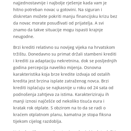
najjednostavnije i najbolje rješenje kada vam je
hitno potreban novac u gotovini. Na siguran i
diskretan možete pokriti manju financijsku krizu bez
da novac morate posuđivati od prijatelja. A svi
znamo da takve situacije mogu ispasti krajnje
neugodne.
Brzi krediti relativno su novijeg vijeka na hrvatskom
tržištu. Donedavno su primat držali stambeni krediti
i krediti za adaptaciju nekretnina, dok se posljednjih
godina percepcija naveliko mijenja. Osnovna
karakteristika koja brze kredite izdvaja od ostalih
kredita jest brzina isplate zatraženog novca. Brzi
krediti isplaćuju se najkasnije u roku od 24 sata od
podnošenja zahtjeva za istima. Karakteriziraju ih
manji iznosi najčešće od nekoliko tisuća eura i
kratak rok otplate. S obzirom na to da se radi o
kraćem otplatnom planu, kamatna je stopa fiksna
tijekom cijelog razdoblja.