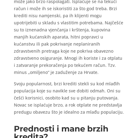
može jako brzo raspolagati. Isplaćuje se na tekući
račun i može ih se iskoristiti za što god treba. Brzi
krediti nisu namjenski, pa ih klijenti mogu
upotrijebiti u skladu s vlastitim potrebama. Najčešće
su to iznenadna vjenčanja i krštenja, kupovina
manjih kućanskih aparata, hitni popravci u
kućanstvu ili pak pokrivanje neplaniranih
zdravstvenih pretraga koje ne pokriva obavezno
zdravstveno osiguranje. Mnogi ih koriste i za otplatu
i zatvaranje prekoračenja po tekućem račun. Tzv.
minus „omiljeno“ je zaduženje za Hrvate.
Svoju popularnost, brzi krediti stekli su kod mlađih
populacija koje su navikle sve dobiti odmah. Oni su
češći korisnici, osobito kad su u pitanju putovanja.
Novac se isplaćuje brzo, a rok otplate ne predstavlja
predugu obavezu što je idealno za mlađu populaciju.
Prednosti i mane brzih
kredita?