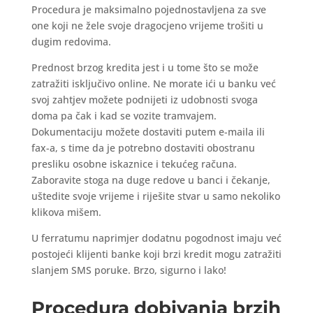
Procedura je maksimalno pojednostavljena za sve
one koji ne žele svoje dragocjeno vrijeme trošiti u
dugim redovima.
Prednost brzog kredita jest i u tome što se može
zatražiti isključivo online. Ne morate ići u banku već
svoj zahtjev možete podnijeti iz udobnosti svoga
doma pa čak i kad se vozite tramvajem.
Dokumentaciju možete dostaviti putem e-maila ili
fax-a, s time da je potrebno dostaviti obostranu
presliku osobne iskaznice i tekućeg računa.
Zaboravite stoga na duge redove u banci i čekanje,
uštedite svoje vrijeme i riješite stvar u samo nekoliko
klikova mišem.
U ferratumu naprimjer dodatnu pogodnost imaju već
postojeći klijenti banke koji brzi kredit mogu zatražiti
slanjem SMS poruke. Brzo, sigurno i lako!
Procedura dobivanja brzih