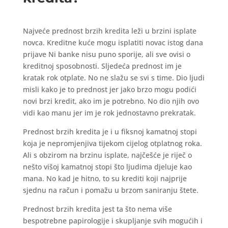
Najveće prednost brzih kredita leži u brzini isplate
novca. Kreditne kuće mogu isplatiti novac istog dana
prijave Ni banke nisu puno sporije, ali sve ovisi o
kreditnoj sposobnosti. Sljedeća prednost im je
kratak rok otplate. No ne slažu se svi s time. Dio ljudi
misli kako je to prednost jer jako brzo mogu podići
novi brzi kredit, ako im je potrebno. No dio njih ovo
vidi kao manu jer im je rok jednostavno prekratak.
Prednost brzih kredita je i u fiksnoj kamatnoj stopi
koja je nepromjenjiva tijekom cijelog otplatnog roka.
Ali s obzirom na brzinu isplate, najčešće je riječ o
nešto višoj kamatnoj stopi što ljudima djeluje kao
mana. No kad je hitno, to su krediti koji najprije
sjednu na račun i pomažu u brzom saniranju štete.
Prednost brzih kredita jest ta što nema više
bespotrebne papirologije i skupljanje svih mogućih i