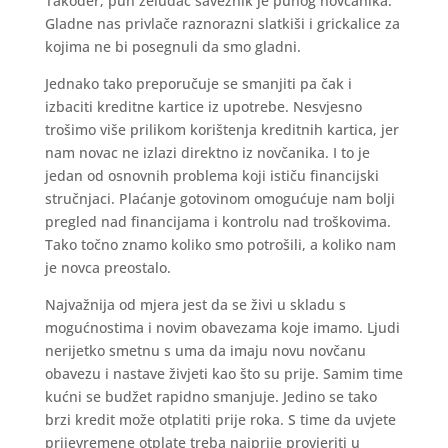
Također, pun želudac saveznik je punog novčanika.
Gladne nas privlače raznorazni slatkiši i grickalice za
kojima ne bi posegnuli da smo gladni.
Jednako tako preporučuje se smanjiti pa čak i
izbaciti kreditne kartice iz upotrebe. Nesvjesno
trošimo više prilikom korištenja kreditnih kartica, jer
nam novac ne izlazi direktno iz novčanika. I to je
jedan od osnovnih problema koji ističu financijski
stručnjaci. Plaćanje gotovinom omogućuje nam bolji
pregled nad financijama i kontrolu nad troškovima.
Tako točno znamo koliko smo potrošili, a koliko nam
je novca preostalo.
Najvažnija od mjera jest da se živi u skladu s
mogućnostima i novim obavezama koje imamo. Ljudi
nerijetko smetnu s uma da imaju novu novčanu
obavezu i nastave živjeti kao što su prije. Samim time
kućni se budžet rapidno smanjuje. Jedino se tako
brzi kredit može otplatiti prije roka. S time da uvjete
prijevremene otplate treba najprije provjeriti u