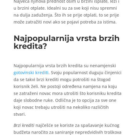
Najveća njihova prednost osim u brzini isplate, leži i
u brzini otplate. Idealni su za sve koji nisu spremni
na dulja zaduženja. Što ih se prije otplati, to se prije
može zatražiti novi ako se pojavi potreba za istima.
Najpopularnija vrsta brzih
kredita?
Najpopularnija vrsta brzih kredita su nenamjenski
gotovinski krediti
. Svoju popularnost duguju činjenici
da se takvi brzi krediti mogu potrošiti na štogod
korisnik želi. Ne postoji određena namjena na koju
se zatraženi novac mora utrošiti što korisniku kredita
daje slobodne ruke. Odlična je to opcija za sve one
koji novac trebaju utrošiti na nekoliko različitih
stvari.
Brzi krediti
najčešće se koriste za spašavanje kućnog
budžeta naročito za saniranje nepredvidivih troškova