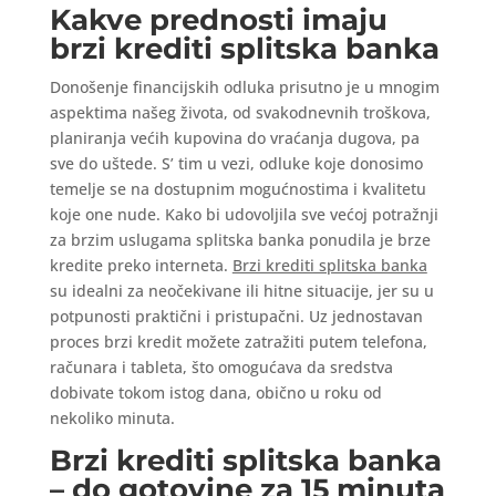
Kakve prednosti imaju
brzi krediti splitska banka
Donošenje financijskih odluka prisutno je u mnogim
aspektima našeg života, od svakodnevnih troškova,
planiranja većih kupovina do vraćanja dugova, pa
sve do uštede. S’ tim u vezi, odluke koje donosimo
temelje se na dostupnim mogućnostima i kvalitetu
koje one nude. Kako bi udovoljila sve većoj potražnji
za brzim uslugama splitska banka ponudila je brze
kredite preko interneta.
Brzi krediti splitska banka
su idealni za neočekivane ili hitne situacije, jer su u
potpunosti praktični i pristupačni. Uz jednostavan
proces brzi kredit možete zatražiti putem telefona,
računara i tableta, što omogućava da sredstva
dobivate tokom istog dana, obično u roku od
nekoliko minuta.
Brzi krediti splitska banka
– do gotovine za 15 minuta