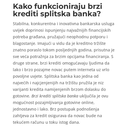
Kako funkcioniraju brzi
krediti splitska banka?
Stabilna, konkurentna i inovativna bankarska usluga
uvijek doprinosi ispunjenju najvažnijih financijskih
potreba građana, pružajući neophodnu potporu i
blagostanje. Imajući u vidu da je kreditno tržište
znatno poraslo tokom posljednjih godina, prisutna je
sve veća potražnja za brzim opcijama financiranja. S
druge strane, brzi krediti omogućavaju ljudima da
lako i brzo pozajme novac putem interneta uz vrlo
povoljne uvjete. Splitska banka kao jedna od
najvećih i najcjenjenijih na tržištu pružila je niz
varijanti kredita namijenjenih brzom dolasku do
gotovine.
Brzi krediti splitska banka
uključila je ovu
mogućnost pozajmljivanja gotovine online,
jednostavno i lako. Brz postupak podnošenja
zahtjeva za kredit osigurava da novac bude na
tekućem računu u toku istog dana.