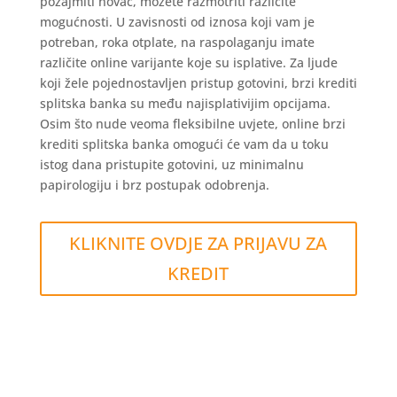
pozajmiti novac, možete razmotriti različite
mogućnosti. U zavisnosti od iznosa koji vam je
potreban, roka otplate, na raspolaganju imate
različite online varijante koje su isplative. Za ljude
koji žele pojednostavljen pristup gotovini, brzi krediti
splitska banka su među najisplativijim opcijama.
Osim što nude veoma fleksibilne uvjete, online brzi
krediti splitska banka omogući će vam da u toku
istog dana pristupite gotovini, uz minimalnu
papirologiju i brz postupak odobrenja.
KLIKNITE OVDJE ZA PRIJAVU ZA
KREDIT