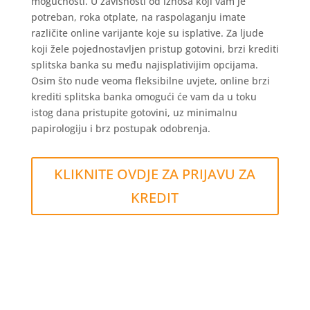
mogućnosti. U zavisnosti od iznosa koji vam je
potreban, roka otplate, na raspolaganju imate
različite online varijante koje su isplative. Za ljude
koji žele pojednostavljen pristup gotovini, brzi krediti
splitska banka su među najisplativijim opcijama.
Osim što nude veoma fleksibilne uvjete, online brzi
krediti splitska banka omogući će vam da u toku
istog dana pristupite gotovini, uz minimalnu
papirologiju i brz postupak odobrenja.
KLIKNITE OVDJE ZA PRIJAVU ZA
KREDIT