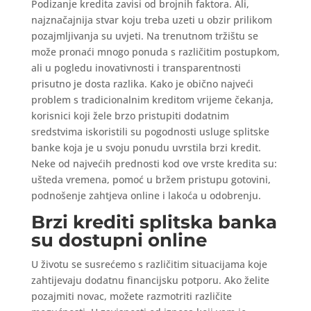
Podizanje kredita zavisi od brojnih faktora. Ali,
najznačajnija stvar koju treba uzeti u obzir prilikom
pozajmljivanja su uvjeti. Na trenutnom tržištu se
može pronaći mnogo ponuda s različitim postupkom,
ali u pogledu inovativnosti i transparentnosti
prisutno je dosta razlika. Kako je obično najveći
problem s tradicionalnim kreditom vrijeme čekanja,
korisnici koji žele brzo pristupiti dodatnim
sredstvima iskoristili su pogodnosti usluge splitske
banke koja je u svoju ponudu uvrstila brzi kredit.
Neke od najvećih prednosti kod ove vrste kredita su:
ušteda vremena, pomoć u bržem pristupu gotovini,
podnošenje zahtjeva online i lakoća u odobrenju.
Brzi krediti splitska banka
su dostupni online
U životu se susrećemo s različitim situacijama koje
zahtijevaju dodatnu financijsku potporu. Ako želite
pozajmiti novac, možete razmotriti različite