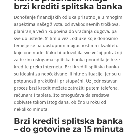
brzi krediti splitska banka
Donošenje financijskih odluka prisutno je u mnogim
aspektima našeg života, od svakodnevnih troškova,
planiranja većih kupovina do vraćanja dugova, pa
sve do uštede. S’ tim u vezi, odluke koje donosimo
temelje se na dostupnim mogućnostima i kvalitetu
koje one nude. Kako bi udovoljila sve većoj potražnji
za brzim uslugama splitska banka ponudila je brze
kredite preko interneta.
Brzi krediti splitska banka
su idealni za neočekivane ili hitne situacije, jer su u
potpunosti praktični i pristupačni. Uz jednostavan
proces brzi kredit možete zatražiti putem telefona,
računara i tableta, što omogućava da sredstva
dobivate tokom istog dana, obično u roku od
nekoliko minuta.
Brzi krediti splitska banka
– do gotovine za 15 minuta