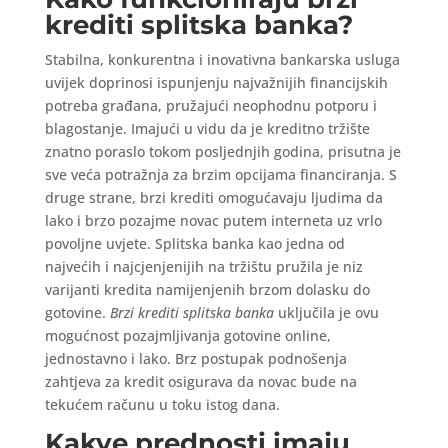
krediti splitska banka?
Stabilna, konkurentna i inovativna bankarska usluga
uvijek doprinosi ispunjenju najvažnijih financijskih
potreba građana, pružajući neophodnu potporu i
blagostanje. Imajući u vidu da je kreditno tržište
znatno poraslo tokom posljednjih godina, prisutna je
sve veća potražnja za brzim opcijama financiranja. S
druge strane, brzi krediti omogućavaju ljudima da
lako i brzo pozajme novac putem interneta uz vrlo
povoljne uvjete. Splitska banka kao jedna od
najvećih i najcjenjenijih na tržištu pružila je niz
varijanti kredita namijenjenih brzom dolasku do
gotovine.
Brzi krediti splitska banka
uključila je ovu
mogućnost pozajmljivanja gotovine online,
jednostavno i lako. Brz postupak podnošenja
zahtjeva za kredit osigurava da novac bude na
tekućem računu u toku istog dana.
Kakve prednosti imaju