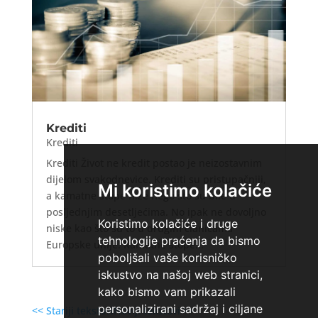
Krediti
Krediti
Krediti Život ne kredit postao je neizostavnim
dijelom svakodnevice. Krediti su pristupačniji,
Mi koristimo kolačiće
a kamatne stope niže nego što su bile u
posljednjim desetljećima. No ipak ne dovoljno
Koristimo kolačiće i druge
niske kao što su to u drugim članicama
tehnologije praćenja da bismo
Europske unije. Kamatne stope...
poboljšali vaše korisničko
iskustvo na našoj web stranici,
kako bismo vam prikazali
personalizirani sadržaj i ciljane
<< Stariji tekstovi
Noviji tekstovi >>