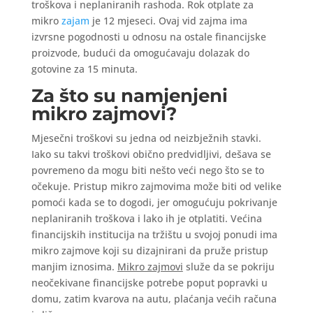
troškova i neplaniranih rashoda. Rok otplate za
mikro
zajam
je 12 mjeseci. Ovaj vid zajma ima
izvrsne pogodnosti u odnosu na ostale financijske
proizvode, budući da omogućavaju dolazak do
gotovine za 15 minuta.
Za što su namjenjeni
mikro zajmovi?
Mjesečni troškovi su jedna od neizbježnih stavki.
Iako su takvi troškovi obično predvidljivi, dešava se
povremeno da mogu biti nešto veći nego što se to
očekuje. Pristup mikro zajmovima može biti od velike
pomoći kada se to dogodi, jer omogućuju pokrivanje
neplaniranih troškova i lako ih je otplatiti. Većina
financijskih institucija na tržištu u svojoj ponudi ima
mikro zajmove koji su dizajnirani da pruže pristup
manjim iznosima.
Mikro zajmovi
služe da se pokriju
neočekivane financijske potrebe poput popravki u
domu, zatim kvarova na autu, plaćanja većih računa