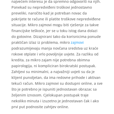
najvećem interesu je da spremno odgovoriti na njih.
Ponekad su nepredviđeni troškovi jednostavno
preveliki, naročito kad je potreban novac da
pokrijete te račune ili platite troškove nepredviđene
situacije. Mikro zajmovi mogu biti rješenje za takve
financijske teškoće, jer se u toku istog dana dolazi
do gotovine. Dizajnirani tako da korisnicima ponude
praktičan izlaz iz problema, mikro
zajmovi
podrazumijevaju manja novčana sredstva uz kraće
rokove otplate i vrlo povoljnije uvjete. Za razliku od
kredita, za mikro zajam nije potrebna obimna
papirologija, ni kompliciran birokratski postupak.
Zahtjevi su minimalni, a najvažniji uvjeti su da je
klijent punoljetan, da ima redovne prihode i aktivan
tekući račun. Mikro zajmovi su dostupni online, a sve
što je potrebno je ispuniti jednostavan obrazac sa
željenim iznosom. Cjelokupan postupak traje
nekoliko minuta i izuzetno je jednostavan čak i ako
prvi put podnosite zahtjev online.