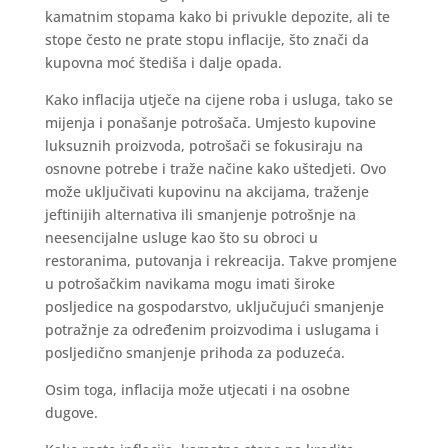
kamatnim stopama kako bi privukle depozite, ali te
stope često ne prate stopu inflacije, što znači da
kupovna moć štediša i dalje opada.
Kako inflacija utječe na cijene roba i usluga, tako se
mijenja i ponašanje potrošača. Umjesto kupovine
luksuznih proizvoda, potrošači se fokusiraju na
osnovne potrebe i traže načine kako uštedjeti. Ovo
može uključivati kupovinu na akcijama, traženje
jeftinijih alternativa ili smanjenje potrošnje na
neesencijalne usluge kao što su obroci u
restoranima, putovanja i rekreacija. Takve promjene
u potrošačkim navikama mogu imati široke
posljedice na gospodarstvo, uključujući smanjenje
potražnje za određenim proizvodima i uslugama i
posljedično smanjenje prihoda za poduzeća.
Osim toga, inflacija može utjecati i na osobne
dugove.