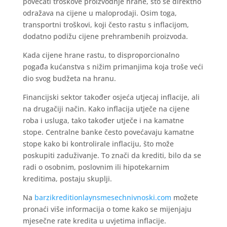
povećati troškove proizvodnje hrane, što se direktno
odražava na cijene u maloprodaji. Osim toga,
transportni troškovi, koji često rastu s inflacijom,
dodatno podižu cijene prehrambenih proizvoda.
Kada cijene hrane rastu, to disproporcionalno
pogađa kućanstva s nižim primanjima koja troše veći
dio svog budžeta na hranu.
Financijski sektor također osjeća utjecaj inflacije, ali
na drugačiji način. Kako inflacija utječe na cijene
roba i usluga, tako također utječe i na kamatne
stope. Centralne banke često povećavaju kamatne
stope kako bi kontrolirale inflaciju, što može
poskupiti zaduživanje. To znači da krediti, bilo da se
radi o osobnim, poslovnim ili hipotekarnim
kreditima, postaju skuplji.
Na
barzikreditionlaynsmesechnivnoski.com
možete
pronaći više informacija o tome kako se mijenjaju
mjesečne rate kredita u uvjetima inflacije.