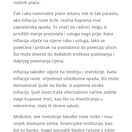
realnih plaća.
Čak i ako nominalne plaće ostanu iste ili čak porastu,
ako inflacija raste brže, realna kupovna moć
zaposlenika opada. To znači da radnici mogu si
priuštiti manje proizvoda i usluga nego prije. Kako
inflacija utječe na cijene roba i usluga, tako se
povećava i pritisak na poslodavce da povećaju plaće,
što može dovesti do dodatnih troškova poslovanja i
daljnjeg povećanja cijena.
Inflacija također utječe na štednju i investicije. Kada
inflacija raste, vrijednost ušteđevine opada, što može
demotivirati ljude da štede. U uvjetima visoke
inflacije, ljudi često traže alternativne načine zaštite
svoje kupovne moći, kao što su investiranje u
nekretnine, zlato ili strane valute.
Međutim, ove investicije također nose rizike i nisu
uvijek dostupne svima. Financijske institucije, kao
što su banke, mogu ponuditi štedne račune s višim