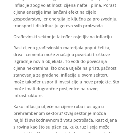
inflacije zbog volatilnosti cijena nafte i plina. Porast
cijena energije ima lančani efekt na cijelo
gospodarstvo, jer energija je ključna za proizvodnju,
transport i distribuciju gotovo svih proizvoda.
Građevinski sektor je također osjetljiv na inflaciju.
Rast cijena građevinskih materijala poput čelika,
drva i cementa može značajno povećati troškove
izgradnje novih objekata. To vodi do povećanja
cijena nekretnina, što onda utječe na pristupačnost
stanovanja za građane. Inflacija u ovom sektoru
može također usporiti investicije u nove projekte, što
može imati dugoročne posljedice na razvoj
infrastrukture.
Kako inflacija utječe na cijene roba i usluga u
prehrambenom sektoru? Ovaj sektor je možda
najbliži svakodnevnom životu potrošača. Rast cijena
sirovina kao što su pšenica, kukuruz i soja može