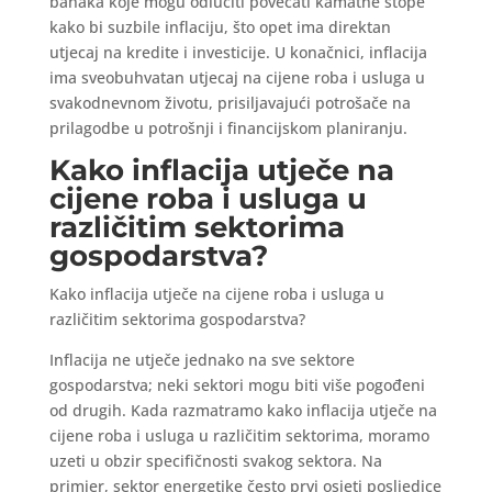
banaka koje mogu odlučiti povećati kamatne stope
kako bi suzbile inflaciju, što opet ima direktan
utjecaj na kredite i investicije. U konačnici, inflacija
ima sveobuhvatan utjecaj na cijene roba i usluga u
svakodnevnom životu, prisiljavajući potrošače na
prilagodbe u potrošnji i financijskom planiranju.
Kako inflacija utječe na
cijene roba i usluga u
različitim sektorima
gospodarstva?
Kako inflacija utječe na cijene roba i usluga u
različitim sektorima gospodarstva?
Inflacija ne utječe jednako na sve sektore
gospodarstva; neki sektori mogu biti više pogođeni
od drugih. Kada razmatramo kako inflacija utječe na
cijene roba i usluga u različitim sektorima, moramo
uzeti u obzir specifičnosti svakog sektora. Na
primjer, sektor energetike često prvi osjeti posljedice