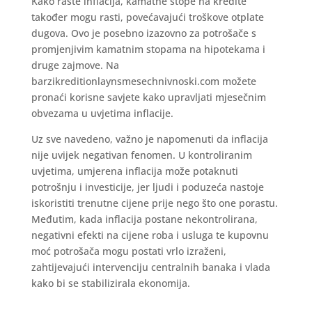
Kako raste inflacija, kamatne stope na kredite
također mogu rasti, povećavajući troškove otplate
dugova. Ovo je posebno izazovno za potrošače s
promjenjivim kamatnim stopama na hipotekama i
druge zajmove. Na
barzikreditionlaynsmesechnivnoski.com možete
pronaći korisne savjete kako upravljati mjesečnim
obvezama u uvjetima inflacije.
Uz sve navedeno, važno je napomenuti da inflacija
nije uvijek negativan fenomen. U kontroliranim
uvjetima, umjerena inflacija može potaknuti
potrošnju i investicije, jer ljudi i poduzeća nastoje
iskoristiti trenutne cijene prije nego što one porastu.
Međutim, kada inflacija postane nekontrolirana,
negativni efekti na cijene roba i usluga te kupovnu
moć potrošača mogu postati vrlo izraženi,
zahtijevajući intervenciju centralnih banaka i vlada
kako bi se stabilizirala ekonomija.