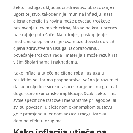
Sektor usluga, uključujući zdravstvo, obrazovanje i
ugostiteljstvo, također nije imun na inflaciju. Rast
cijena energije i sirovina može povećati troškove
poslovanja u ovim sektorima, što se na kraju prenosi
na krajnje potrošače. Na primjer, poskupljenje
medicinske opreme i lijekova može dovesti do viših
cijena zdravstvenih usluga. U obrazovanju,
povećanje troškova rada i materijala može rezultirati
višim školarinama i naknadama.
Kako inflacija utječe na cijene roba i usluga u
različitim sektorima gospodarstva, važno je razumjeti
da su posljedice široko rasprostranjene i mogu imati
dugoročne ekonomske implikacije. Svaki sektor ima
svoje specifične izazove i mehanizme prilagodbe, ali
svi su povezani u složenom ekonomskom sustavu
gdje promjene u jednom sektoru mogu izazvati
domino efekt u drugima.
Kako inflacija utječe na