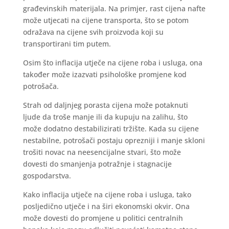
građevinskih materijala. Na primjer, rast cijena nafte
može utjecati na cijene transporta, što se potom
odražava na cijene svih proizvoda koji su
transportirani tim putem.
Osim što inflacija utječe na cijene roba i usluga, ona
također može izazvati psihološke promjene kod
potrošača.
Strah od daljnjeg porasta cijena može potaknuti
ljude da troše manje ili da kupuju na zalihu, što
može dodatno destabilizirati tržište. Kada su cijene
nestabilne, potrošači postaju oprezniji i manje skloni
trošiti novac na neesencijalne stvari, što može
dovesti do smanjenja potražnje i stagnacije
gospodarstva.
Kako inflacija utječe na cijene roba i usluga, tako
posljedično utječe i na širi ekonomski okvir. Ona
može dovesti do promjene u politici centralnih