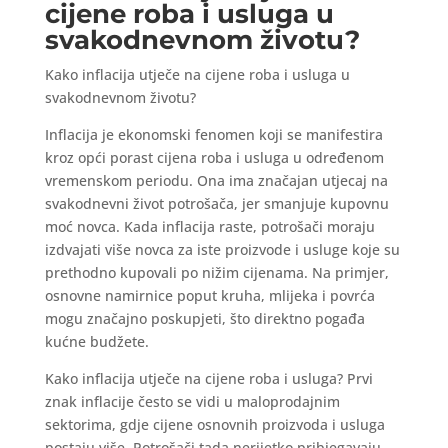
cijene roba i usluga u
svakodnevnom životu?
Kako inflacija utječe na cijene roba i usluga u
svakodnevnom životu?
Inflacija je ekonomski fenomen koji se manifestira
kroz opći porast cijena roba i usluga u određenom
vremenskom periodu. Ona ima značajan utjecaj na
svakodnevni život potrošača, jer smanjuje kupovnu
moć novca. Kada inflacija raste, potrošači moraju
izdvajati više novca za iste proizvode i usluge koje su
prethodno kupovali po nižim cijenama. Na primjer,
osnovne namirnice poput kruha, mlijeka i povrća
mogu značajno poskupjeti, što direktno pogađa
kućne budžete.
Kako inflacija utječe na cijene roba i usluga? Prvi
znak inflacije često se vidi u maloprodajnim
sektorima, gdje cijene osnovnih proizvoda i usluga
postaju više. Potrošači tada nerijetko pribjegavaju