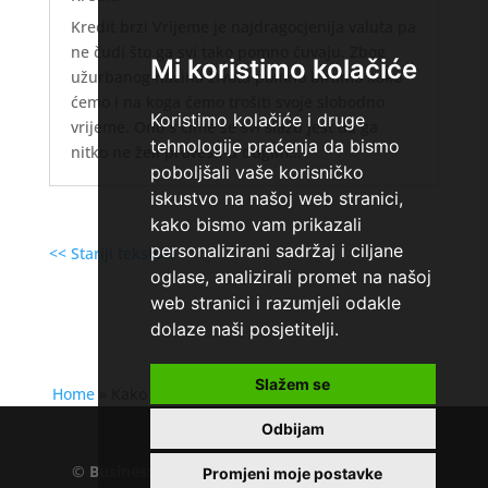
Kredit brzi Vrijeme je najdragocjenija valuta pa
ne čudi što ga svi tako pomno čuvaju. Zbog
Mi koristimo kolačiće
užurbanog načina života pomno biramo kako
ćemo i na koga ćemo trošiti svoje slobodno
Koristimo kolačiće i druge
vrijeme. Ono s čime se svi slažu jest da ga
tehnologije praćenja da bismo
nitko ne želi provesti u dugim...
poboljšali vaše korisničko
iskustvo na našoj web stranici,
kako bismo vam prikazali
personalizirani sadržaj i ciljane
<< Stariji tekstovi
oglase, analizirali promet na našoj
web stranici i razumjeli odakle
dolaze naši posjetitelji.
Slažem se
Home
»
Kako inflacija utječe na cijene roba i usluga?
Odbijam
©
Business.hr
EU VAT number : 205391327, KD
Promjeni moje postavke