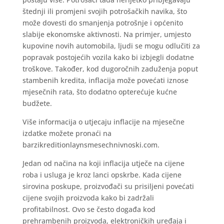
štednji ili promjeni svojih potrošačkih navika, što
može dovesti do smanjenja potrošnje i općenito
slabije ekonomske aktivnosti. Na primjer, umjesto
kupovine novih automobila, ljudi se mogu odlučiti za
popravak postojećih vozila kako bi izbjegli dodatne
troškove. Također, kod dugoročnih zaduženja poput
stambenih kredita, inflacija može povećati iznose
mjesečnih rata, što dodatno opterećuje kućne
budžete.
Više informacija o utjecaju inflacije na mjesečne
izdatke možete pronaći na
barzikreditionlaynsmesechnivnoski.com.
Jedan od načina na koji inflacija utječe na cijene
roba i usluga je kroz lanci opskrbe. Kada cijene
sirovina poskupe, proizvođači su prisiljeni povećati
cijene svojih proizvoda kako bi zadržali
profitabilnost. Ovo se često događa kod
prehrambenih proizvoda, elektroničkih uređaja i