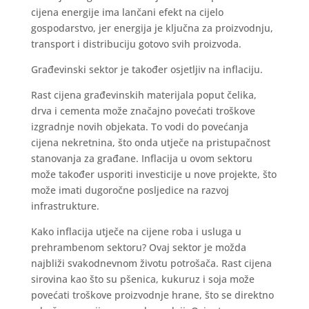
cijena energije ima lančani efekt na cijelo
gospodarstvo, jer energija je ključna za proizvodnju,
transport i distribuciju gotovo svih proizvoda.
Građevinski sektor je također osjetljiv na inflaciju.
Rast cijena građevinskih materijala poput čelika,
drva i cementa može značajno povećati troškove
izgradnje novih objekata. To vodi do povećanja
cijena nekretnina, što onda utječe na pristupačnost
stanovanja za građane. Inflacija u ovom sektoru
može također usporiti investicije u nove projekte, što
može imati dugoročne posljedice na razvoj
infrastrukture.
Kako inflacija utječe na cijene roba i usluga u
prehrambenom sektoru? Ovaj sektor je možda
najbliži svakodnevnom životu potrošača. Rast cijena
sirovina kao što su pšenica, kukuruz i soja može
povećati troškove proizvodnje hrane, što se direktno