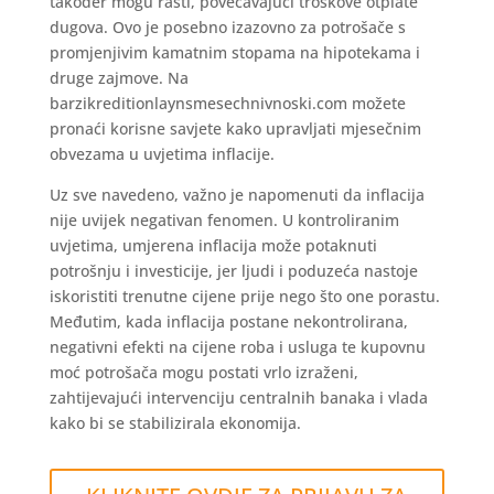
također mogu rasti, povećavajući troškove otplate
dugova. Ovo je posebno izazovno za potrošače s
promjenjivim kamatnim stopama na hipotekama i
druge zajmove. Na
barzikreditionlaynsmesechnivnoski.com možete
pronaći korisne savjete kako upravljati mjesečnim
obvezama u uvjetima inflacije.
Uz sve navedeno, važno je napomenuti da inflacija
nije uvijek negativan fenomen. U kontroliranim
uvjetima, umjerena inflacija može potaknuti
potrošnju i investicije, jer ljudi i poduzeća nastoje
iskoristiti trenutne cijene prije nego što one porastu.
Međutim, kada inflacija postane nekontrolirana,
negativni efekti na cijene roba i usluga te kupovnu
moć potrošača mogu postati vrlo izraženi,
zahtijevajući intervenciju centralnih banaka i vlada
kako bi se stabilizirala ekonomija.