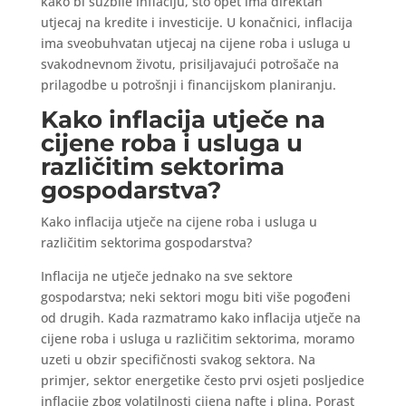
kako bi suzbile inflaciju, što opet ima direktan
utjecaj na kredite i investicije. U konačnici, inflacija
ima sveobuhvatan utjecaj na cijene roba i usluga u
svakodnevnom životu, prisiljavajući potrošače na
prilagodbe u potrošnji i financijskom planiranju.
Kako inflacija utječe na
cijene roba i usluga u
različitim sektorima
gospodarstva?
Kako inflacija utječe na cijene roba i usluga u
različitim sektorima gospodarstva?
Inflacija ne utječe jednako na sve sektore
gospodarstva; neki sektori mogu biti više pogođeni
od drugih. Kada razmatramo kako inflacija utječe na
cijene roba i usluga u različitim sektorima, moramo
uzeti u obzir specifičnosti svakog sektora. Na
primjer, sektor energetike često prvi osjeti posljedice
inflacije zbog volatilnosti cijena nafte i plina. Porast