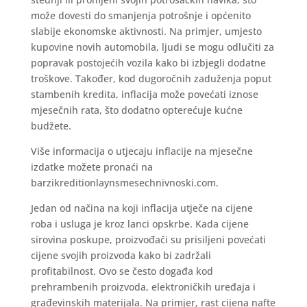
može dovesti do smanjenja potrošnje i općenito
slabije ekonomske aktivnosti. Na primjer, umjesto
kupovine novih automobila, ljudi se mogu odlučiti za
popravak postojećih vozila kako bi izbjegli dodatne
troškove. Također, kod dugoročnih zaduženja poput
stambenih kredita, inflacija može povećati iznose
mjesečnih rata, što dodatno opterećuje kućne
budžete.
Više informacija o utjecaju inflacije na mjesečne
izdatke možete pronaći na
barzikreditionlaynsmesechnivnoski.com.
Jedan od načina na koji inflacija utječe na cijene
roba i usluga je kroz lanci opskrbe. Kada cijene
sirovina poskupe, proizvođači su prisiljeni povećati
cijene svojih proizvoda kako bi zadržali
profitabilnost. Ovo se često događa kod
prehrambenih proizvoda, elektroničkih uređaja i
građevinskih materijala. Na primjer, rast cijena nafte