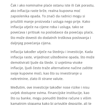
Čak i ako nominalne plaće ostanu iste ili čak porastu,
ako inflacija raste brže, realna kupovna moć
zaposlenika opada. To znači da radnici mogu si
priuštiti manje proizvoda i usluga nego prije. Kako
inflacija utječe na cijene roba i usluga, tako se
povećava i pritisak na poslodavce da povećaju plaće,
što može dovesti do dodatnih troškova poslovanja i
daljnjeg povećanja cijena.
Inflacija također utječe na štednju i investicije. Kada
inflacija raste, vrijednost ušteđevine opada, što može
demotivirati ljude da štede. U uvjetima visoke
inflacije, ljudi često traže alternativne načine zaštite
svoje kupovne moći, kao što su investiranje u
nekretnine, zlato ili strane valute.
Međutim, ove investicije također nose rizike i nisu
uvijek dostupne svima. Financijske institucije, kao
što su banke, mogu ponuditi štedne račune s višim
kamatnim stopama kako bi privukle depozite, ali te