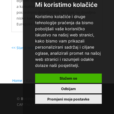
dijelom svakodnevice. Krediti su pristupačniji,
Mi koristimo kolačiće
a kamatne stope niže nego što su bile u
posljednjim desetljećima. No ipak ne dovoljno
Koristimo kolačiće i druge
niske kao što su to u drugim članicama
tehnologije praćenja da bismo
Europske unije. Kamatne stope...
poboljšali vaše korisničko
iskustvo na našoj web stranici,
kako bismo vam prikazali
personalizirani sadržaj i ciljane
<< Stariji tekstovi
Noviji tekstovi >>
oglase, analizirali promet na našoj
web stranici i razumjeli odakle
dolaze naši posjetitelji.
Slažem se
Home
»
Kako inflacija utječe na cijene roba i usluga?
Odbijam
©
Business.hr
EU VAT number : 205391327, KD
Promjeni moje postavke
CAPITAL LTD, UL.L. KARAVELOV 2, 4000 Plovdiv,
Bulgaria