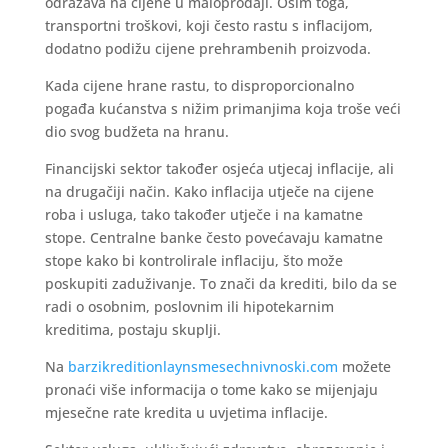
odražava na cijene u maloprodaji. Osim toga,
transportni troškovi, koji često rastu s inflacijom,
dodatno podižu cijene prehrambenih proizvoda.
Kada cijene hrane rastu, to disproporcionalno
pogađa kućanstva s nižim primanjima koja troše veći
dio svog budžeta na hranu.
Financijski sektor također osjeća utjecaj inflacije, ali
na drugačiji način. Kako inflacija utječe na cijene
roba i usluga, tako također utječe i na kamatne
stope. Centralne banke često povećavaju kamatne
stope kako bi kontrolirale inflaciju, što može
poskupiti zaduživanje. To znači da krediti, bilo da se
radi o osobnim, poslovnim ili hipotekarnim
kreditima, postaju skuplji.
Na
barzikreditionlaynsmesechnivnoski.com
možete
pronaći više informacija o tome kako se mijenjaju
mjesečne rate kredita u uvjetima inflacije.