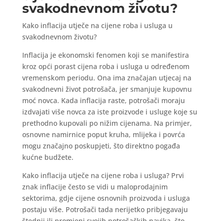
svakodnevnom životu?
Kako inflacija utječe na cijene roba i usluga u
svakodnevnom životu?
Inflacija je ekonomski fenomen koji se manifestira
kroz opći porast cijena roba i usluga u određenom
vremenskom periodu. Ona ima značajan utjecaj na
svakodnevni život potrošača, jer smanjuje kupovnu
moć novca. Kada inflacija raste, potrošači moraju
izdvajati više novca za iste proizvode i usluge koje su
prethodno kupovali po nižim cijenama. Na primjer,
osnovne namirnice poput kruha, mlijeka i povrća
mogu značajno poskupjeti, što direktno pogađa
kućne budžete.
Kako inflacija utječe na cijene roba i usluga? Prvi
znak inflacije često se vidi u maloprodajnim
sektorima, gdje cijene osnovnih proizvoda i usluga
postaju više. Potrošači tada nerijetko pribjegavaju
štednji ili promjeni svojih potrošačkih navika, što