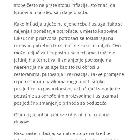
stope često ne prate stopu inflacije, što znači da
kupovna moć štediša i dalje opada.
Kako inflacija utječe na cijene roba i usluga, tako se
mijenja i ponašanje potrošača. Umjesto kupovine
luksuznih proizvoda, potrošači se fokusiraju na
osnovne potrebe i traže načine kako uštedjeti. Ovo
može uključivati kupovinu na akcijama, traženje
jeftinijih alternativa ili smanjenje potrošnje na
neesencijalne usluge kao što su obroci u
restoranima, putovanja i rekreacija. Takve promjene
u potrošačkim navikama mogu imati široke
posljedice na gospodarstvo, uključujući smanjenje
potražnje za određenim proizvodima i uslugama i
posljedično smanjenje prihoda za poduzeća.
Osim toga, inflacija može utjecati i na osobne
dugove.
Kako raste inflacija, kamatne stope na kredite