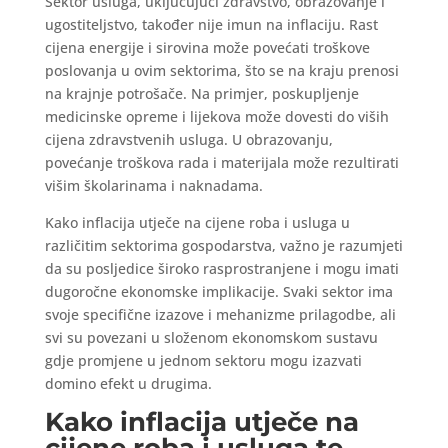
Sektor usluga, uključujući zdravstvo, obrazovanje i
ugostiteljstvo, također nije imun na inflaciju. Rast
cijena energije i sirovina može povećati troškove
poslovanja u ovim sektorima, što se na kraju prenosi
na krajnje potrošače. Na primjer, poskupljenje
medicinske opreme i lijekova može dovesti do viših
cijena zdravstvenih usluga. U obrazovanju,
povećanje troškova rada i materijala može rezultirati
višim školarinama i naknadama.
Kako inflacija utječe na cijene roba i usluga u
različitim sektorima gospodarstva, važno je razumjeti
da su posljedice široko rasprostranjene i mogu imati
dugoročne ekonomske implikacije. Svaki sektor ima
svoje specifične izazove i mehanizme prilagodbe, ali
svi su povezani u složenom ekonomskom sustavu
gdje promjene u jednom sektoru mogu izazvati
domino efekt u drugima.
Kako inflacija utječe na