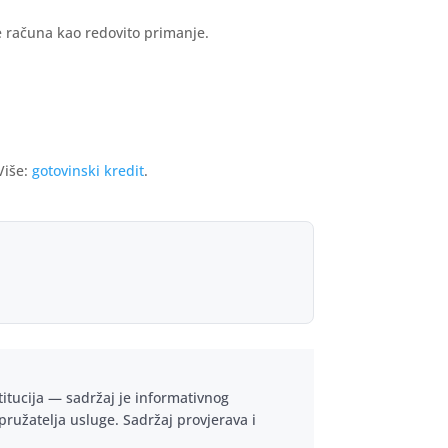
se računa kao redovito primanje.
Više:
gotovinski kredit
.
titucija — sadržaj je informativnog
 pružatelja usluge. Sadržaj provjerava i