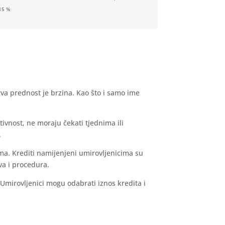
15 %
rva prednost je brzina. Kao što i samo ime
tivnost, ne moraju čekati tjednima ili
.
ma. Krediti namijenjeni umirovljenicima su
va i procedura.
 Umirovljenici mogu odabrati iznos kredita i