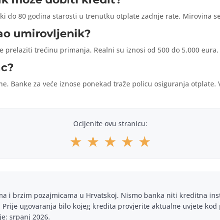
ki do 80 godina starosti u trenutku otplate zadnje rate. Mirovina 
ao umirovljenik?
je prelaziti trećinu primanja. Realni su iznosi od 500 do 5.000 eura.
ac?
e. Banke za veće iznose ponekad traže policu osiguranja otplate. 
Ocijenite ovu stranicu:
★
★
★
★
★
ima i brzim pozajmicama u Hrvatskoj. Nismo banka niti kreditna ins
t. Prije ugovaranja bilo kojeg kredita provjerite aktualne uvjete kod
je: srpanj 2026.