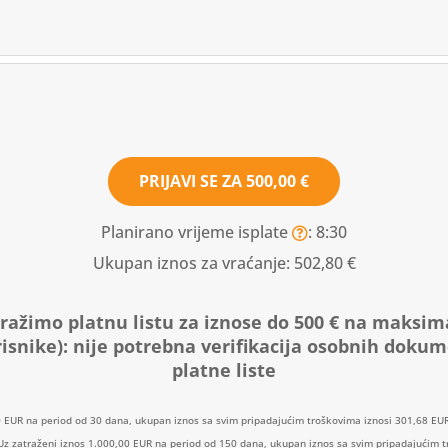
PRIJAVI SE ZA
500,00 €
Planirano vrijeme isplate
: 8:30
Ukupan iznos za vraćanje:
502,80 €
ražimo platnu listu za iznose do 500 € na maksim
isnike):
nije potrebna verifikacija osobnih doku
platne liste
0 EUR na period od 30 dana, ukupan iznos sa svim pripadajućim troškovima iznosi 301,68 EUR
: Uz zatraženi iznos 1.000,00 EUR na period od 150 dana, ukupan iznos sa svim pripadajućim