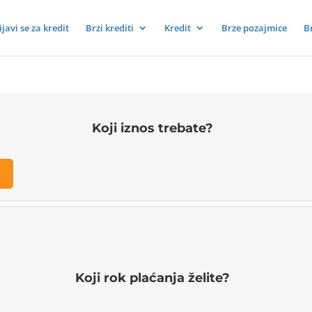
ijavi se za kredit
Brzi krediti
Kredit
Brze pozajmice
B
Koji iznos trebate?
Koji rok plaćanja želite?