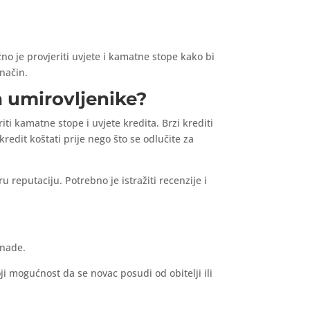
ažno je provjeriti uvjete i kamatne stope kako bi
način.
za umirovljenike?
riti kamatne stope i uvjete kredita. Brzi krediti
redit koštati prije nego što se odlučite za
u reputaciju. Potrebno je istražiti recenzije i
knade.
ji mogućnost da se novac posudi od obitelji ili