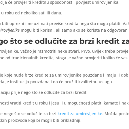
ija će provjeriti kreditnu sposobnost i povijest umirovljenika.
u roku od nekoliko sati ili dana.
ju biti oprezni i ne uzimati previše kredita nego što mogu platiti. V
mirovljenike
mogu biti korisni, ali samo ako se koriste na odgovoran 
go što se odlučite za brzi kredit 
rovljenike, važno je razmotriti neke stvari. Prvo, uvijek treba provje
od tradicionalnih kredita, stoga je važno provjeriti koliko će vas k
cije koje nude brze kredite za umirovljenike pouzdane i imaju li dobr
da je institucija pouzdana i da će pružiti kvalitetnu uslugu.
aciju prije nego što se odlučite za brzi kredit.
nosti vratiti kredit u roku i jesu li u mogućnosti platiti kamate i na
je nego što se odlučite za brzi
kredit za umirovljenike
. Možda posto
skih proizvoda koji bi mogli biti prikladniji.