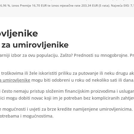
 6,96 %, iznos Premije 16,70 EUR te iznos mjesečne rate 203,34 EUR (5 rata). Najveća EKS: 7,
ovljenike
 za umirovljenike
larniji izbor za ovu populaciju. Zašto? Prednosti su mnogobrojne. P
roškovima ili žele iskoristiti priliku za putovanje ili neku drugu ak
za umirovljenike
mogu biti odobreni u roku od nekoliko sati ili dana
i često nemaju pristup složenim financijskim proizvodima i usluga
nici mogu dobiti novac koji im je potreban bez kompliciranih zahtje
ite mogućnosti i uvjeti za brze kredite namijenjene umirovljenicima.
 potrebama i mogućnostima.