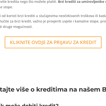
više kredita nego što možete platiti.
Brzi krediti za umirovljenike
m
ne stope.
d koristi brzi krediti u slučajevima neočekivanih troškova ili kada ž
čite za brzi kredit, važno je provjeriti uvjete i kamatne stope, prov
riti druge mogućnosti.
KLIKNITE OVDJE ZA PRIJAVU ZA KREDIT
tajte više o kreditima na našem 
ik može dobiti kredit?