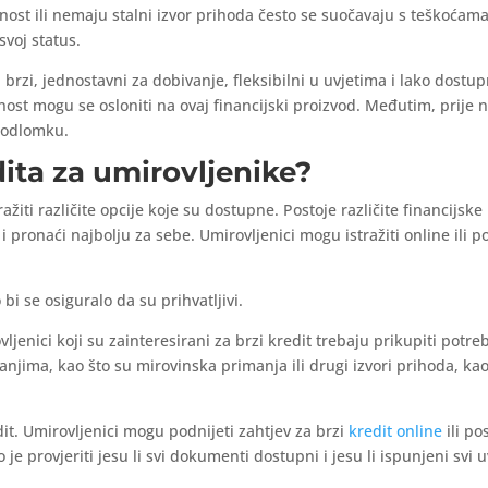
nost ili nemaju stalni izvor prihoda često se suočavaju s teškoćam
svoj status.
u brzi, jednostavni za dobivanje, fleksibilni u uvjetima i lako dostup
ivnost mogu se osloniti na ovaj financijski proizvod. Međutim, prije n
m odlomku.
dita za umirovljenike?
ažiti različite opcije koje su dostupne. Postoje različite financijske
 pronaći najbolju za sebe. Umirovljenici mogu istražiti online ili pos
bi se osiguralo da su prihvatljivi.
jenici koji su zainteresirani za brzi kredit trebaju prikupiti potr
manjima, kao što su mirovinska primanja ili drugi izvori prihoda, 
dit. Umirovljenici mogu podnijeti zahtjev za brzi
kredit online
ili po
e provjeriti jesu li svi dokumenti dostupni i jesu li ispunjeni svi uv