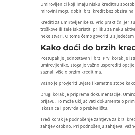
Umirovljenici koji imaju nisku kreditnu sposob
mirovini mogu dobiti brzi kredit bez obzira na 
Krediti za umirovljenike su vrlo praktični jer s
troškove ili žele iskoristiti priliku za neku akt
neke stvari. O tome ćemo govoriti u sljedeće
Kako doći do brzih kre
Postupak je jednostavan i brz. Prvi korak je istr
umirovljenike, stoga je važno usporediti opcije i
saznali više o brzim kreditima.
Važno je provjeriti uvjete i kamatne stope kako 
Drugi korak je priprema dokumentacije. Umirovl
prijavu. To može uključivati ​​dokumente o pri
iskaznica i potvrda o prebivalištu.
Treći korak je podnošenje zahtjeva za brzi kre
zahtjev osobno. Pri podnošenju zahtjeva, važno j