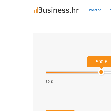
Početna
Pr
500 €
50 €