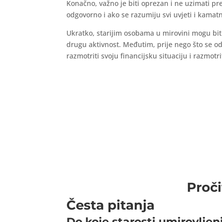
Konačno, važno je biti oprezan i ne uzimati pre
odgovorno i ako se razumiju svi uvjeti i kamat
Ukratko, starijim osobama u mirovini mogu biti o
drugu aktivnost. Međutim, prije nego što se odlu
razmotriti svoju financijsku situaciju i razmot
Proči
Česta pitanja
Do koje starosti umirovljen