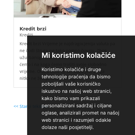
Kredit brzi
Krediti
Kredit brzi Vrijeme je najdragocjenija valuta pa
ne čudi što ga svi tako pomno čuvaju. Zbog
Mi koristimo kolačiće
užurbanog načina života pomno biramo kako
ćemo i na koga ćemo trošiti svoje slobodno
Koristimo kolačiće i druge
vrijeme. Ono s čime se svi slažu jest da ga
tehnologije praćenja da bismo
nitko ne želi provesti u dugim...
poboljšali vaše korisničko
iskustvo na našoj web stranici,
kako bismo vam prikazali
personalizirani sadržaj i ciljane
<< Stariji tekstovi
oglase, analizirali promet na našoj
web stranici i razumjeli odakle
dolaze naši posjetitelji.