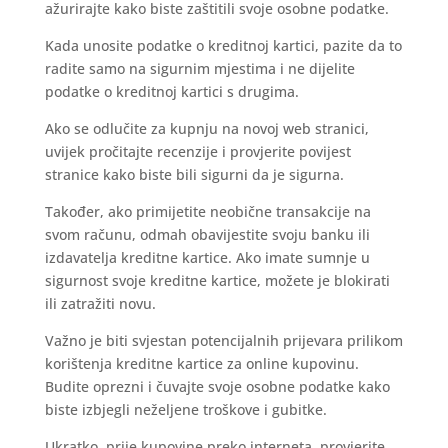
ažurirajte kako biste zaštitili svoje osobne podatke.
Kada unosite podatke o kreditnoj kartici, pazite da to
radite samo na sigurnim mjestima i ne dijelite
podatke o kreditnoj kartici s drugima.
Ako se odlučite za kupnju na novoj web stranici,
uvijek pročitajte recenzije i provjerite povijest
stranice kako biste bili sigurni da je sigurna.
Također, ako primijetite neobične transakcije na
svom računu, odmah obavijestite svoju banku ili
izdavatelja kreditne kartice. Ako imate sumnje u
sigurnost svoje kreditne kartice, možete je blokirati
ili zatražiti novu.
Važno je biti svjestan potencijalnih prijevara prilikom
korištenja kreditne kartice za online kupovinu.
Budite oprezni i čuvajte svoje osobne podatke kako
biste izbjegli neželjene troškove i gubitke.
Ukratko, prije kupovine preko interneta, provjerite