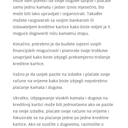
može vam pomoći da svoje dugove spojite i plaćate
samo jednu kamatu i jedan iznos mjesečno, što
može biti lako upravljati i organizirati. Također
možete razgovarati sa svojim bankarom ili
izdavateljem kreditne kartice kako biste vidjeli je li
moguće dogovoriti nižu kamatnu stopu.
Konačno, potrebno je da budete svjesni svojih
financijskih mogućnosti i planirate svoje troškove
unaprijed kako biste izbjegli prekomjerno trošenje
kreditne kartice.
Važno je da uvijek pazite na izdatke i plaćate svoje
račune na vrijeme kako biste izbjegli nepotrebno
plaćanje kamata i dugova.
Ukratko, izbjegavanje visokih kamata i dugova na
kreditnoj kartici može biti jednostavno ako se pazite
na svoje izdatke, plaćate svoje račune na vrijeme i
fokusirate se na plaćanje jedne po jedne kreditne
kartice. Ako se suočite s dugovima, razmislite o