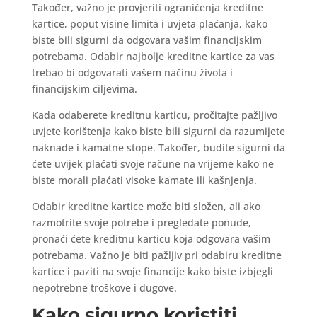
Također, važno je provjeriti ograničenja kreditne
kartice, poput visine limita i uvjeta plaćanja, kako
biste bili sigurni da odgovara vašim financijskim
potrebama. Odabir najbolje kreditne kartice za vas
trebao bi odgovarati vašem načinu života i
financijskim ciljevima.
Kada odaberete kreditnu karticu, pročitajte pažljivo
uvjete korištenja kako biste bili sigurni da razumijete
naknade i kamatne stope. Također, budite sigurni da
ćete uvijek plaćati svoje račune na vrijeme kako ne
biste morali plaćati visoke kamate ili kašnjenja.
Odabir kreditne kartice može biti složen, ali ako
razmotrite svoje potrebe i pregledate ponude,
pronaći ćete kreditnu karticu koja odgovara vašim
potrebama. Važno je biti pažljiv pri odabiru kreditne
kartice i paziti na svoje financije kako biste izbjegli
nepotrebne troškove i dugove.
Kako sigurno koristiti