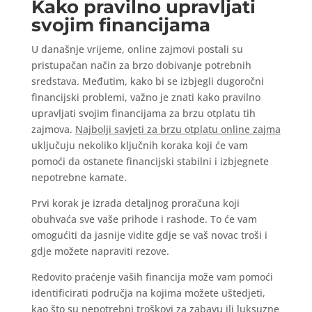
Kako pravilno upravljati
svojim financijama
U današnje vrijeme, online zajmovi postali su
pristupačan način za brzo dobivanje potrebnih
sredstava. Međutim, kako bi se izbjegli dugoročni
financijski problemi, važno je znati kako pravilno
upravljati svojim financijama za brzu otplatu tih
zajmova.
Najbolji savjeti za brzu otplatu online zajma
uključuju nekoliko ključnih koraka koji će vam
pomoći da ostanete financijski stabilni i izbjegnete
nepotrebne kamate.
Prvi korak je izrada detaljnog proračuna koji
obuhvaća sve vaše prihode i rashode. To će vam
omogućiti da jasnije vidite gdje se vaš novac troši i
gdje možete napraviti rezove.
Redovito praćenje vaših financija može vam pomoći
identificirati područja na kojima možete uštedjeti,
kao što su nepotrebni troškovi za zabavu ili luksuzne