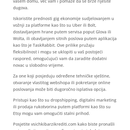
vašem domu, već vam i pomaže da se brže riješite
dugova.
Iskoristite prednosti gig ekonomije sudjelovanjem u
vožnji za platforme kao što su Uber ili Bolt,
dostavljanjem hrane putem servisa poput Glova ili
Wolta, ili obavljanjem sitnih poslova putem aplikacija
kao što je TaskRabbit. Ove prilike pružaju
fleksibilnost i mogu se uklopiti u vaš postojeći
raspored, omogućujući vam da zaradite dodatni
novac u slobodno vrijeme.
Za one koji posjeduju određene tehničke vještine,
otvaranje vlastitog webshopa ili pokretanje online
poslovanja može biti dugoročno isplativa opcija.
Pristupi kao što su dropshipping, digitalni marketing
ili prodaja rukotvorina putem platformi kao što su
Etsy mogu vam omogućiti stalni prihod.
Posjetite vsichkibarzikrediti.com kako biste pronašli