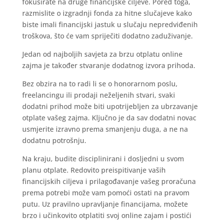
fokusirate na druge financijske ciljeve. Pored toga,
razmislite o izgradnji fonda za hitne slučajeve kako
biste imali financijski jastuk u slučaju nepredviđenih
troškova, što će vam spriječiti dodatno zaduživanje.
Jedan od najboljih savjeta za brzu otplatu online
zajma je također stvaranje dodatnog izvora prihoda.
Bez obzira na to radi li se o honorarnom poslu,
freelancingu ili prodaji neželjenih stvari, svaki
dodatni prihod može biti upotrijebljen za ubrzavanje
otplate vašeg zajma. Ključno je da sav dodatni novac
usmjerite izravno prema smanjenju duga, a ne na
dodatnu potrošnju.
Na kraju, budite disciplinirani i dosljedni u svom
planu otplate. Redovito preispitivanje vaših
financijskih ciljeva i prilagođavanje vašeg proračuna
prema potrebi može vam pomoći ostati na pravom
putu. Uz pravilno upravljanje financijama, možete
brzo i učinkovito otplatiti svoj online zajam i postići