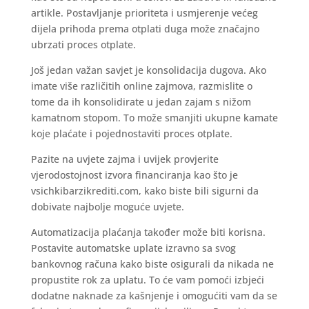
artikle. Postavljanje prioriteta i usmjerenje većeg
dijela prihoda prema otplati duga može značajno
ubrzati proces otplate.
Još jedan važan savjet je konsolidacija dugova. Ako
imate više različitih online zajmova, razmislite o
tome da ih konsolidirate u jedan zajam s nižom
kamatnom stopom. To može smanjiti ukupne kamate
koje plaćate i pojednostaviti proces otplate.
Pazite na uvjete zajma i uvijek provjerite
vjerodostojnost izvora financiranja kao što je
vsichkibarzikrediti.com, kako biste bili sigurni da
dobivate najbolje moguće uvjete.
Automatizacija plaćanja također može biti korisna.
Postavite automatske uplate izravno sa svog
bankovnog računa kako biste osigurali da nikada ne
propustite rok za uplatu. To će vam pomoći izbjeći
dodatne naknade za kašnjenje i omogućiti vam da se