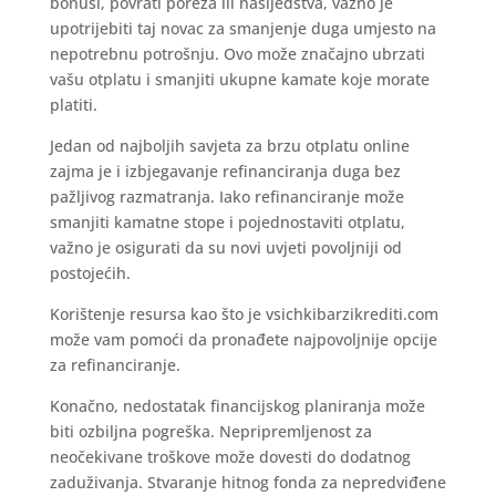
bonusi, povrati poreza ili nasljedstva, važno je
upotrijebiti taj novac za smanjenje duga umjesto na
nepotrebnu potrošnju. Ovo može značajno ubrzati
vašu otplatu i smanjiti ukupne kamate koje morate
platiti.
Jedan od najboljih savjeta za brzu otplatu online
zajma je i izbjegavanje refinanciranja duga bez
pažljivog razmatranja. Iako refinanciranje može
smanjiti kamatne stope i pojednostaviti otplatu,
važno je osigurati da su novi uvjeti povoljniji od
postojećih.
Korištenje resursa kao što je vsichkibarzikrediti.com
može vam pomoći da pronađete najpovoljnije opcije
za refinanciranje.
Konačno, nedostatak financijskog planiranja može
biti ozbiljna pogreška. Nepripremljenost za
neočekivane troškove može dovesti do dodatnog
zaduživanja. Stvaranje hitnog fonda za nepredviđene