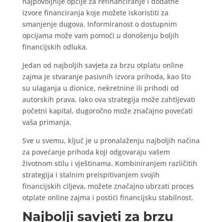
najpovoljnije opcije za refinanciranje i dodatne
izvore financiranja koje možete iskoristiti za
smanjenje dugova. Informiranost o dostupnim
opcijama može vam pomoći u donošenju boljih
financijskih odluka.
Jedan od najboljih savjeta za brzu otplatu online
zajma je stvaranje pasivnih izvora prihoda, kao što
su ulaganja u dionice, nekretnine ili prihodi od
autorskih prava. Iako ova strategija može zahtijevati
početni kapital, dugoročno može značajno povećati
vaša primanja.
Sve u svemu, ključ je u pronalaženju najboljih načina
za povećanje prihoda koji odgovaraju vašem
životnom stilu i vještinama. Kombiniranjem različitih
strategija i stalnim preispitivanjem svojih
financijskih ciljeva, možete značajno ubrzati proces
otplate online zajma i postići financijsku stabilnost.
Najbolji savjeti za brzu