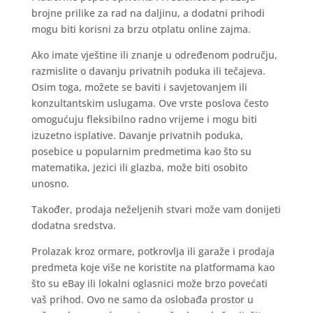
brojne prilike za rad na daljinu, a dodatni prihodi
mogu biti korisni za brzu otplatu online zajma.
Ako imate vještine ili znanje u određenom području,
razmislite o davanju privatnih poduka ili tečajeva.
Osim toga, možete se baviti i savjetovanjem ili
konzultantskim uslugama. Ove vrste poslova često
omogućuju fleksibilno radno vrijeme i mogu biti
izuzetno isplative. Davanje privatnih poduka,
posebice u popularnim predmetima kao što su
matematika, jezici ili glazba, može biti osobito
unosno.
Također, prodaja neželjenih stvari može vam donijeti
dodatna sredstva.
Prolazak kroz ormare, potkrovlja ili garaže i prodaja
predmeta koje više ne koristite na platformama kao
što su eBay ili lokalni oglasnici može brzo povećati
vaš prihod. Ovo ne samo da oslobađa prostor u