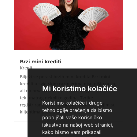
Brzi mini krediti
Krediti
Bilježi se porast brzih mini kredita Brzi mini
krediti u svjetskim razmjerima nisu ništa novo,
Mi koristimo kolačiće
ali na hrvatskom ih je tržištu moguće podići
tek unatrag nekoliko godina. Tvrtke
Koristimo kolačiće i druge
registrirane za kreditno savjetovanje svojim su
tehnologije praćenja da bismo
klijentima počele nuditi brz...
poboljšali vaše korisničko
iskustvo na našoj web stranici,
kako bismo vam prikazali