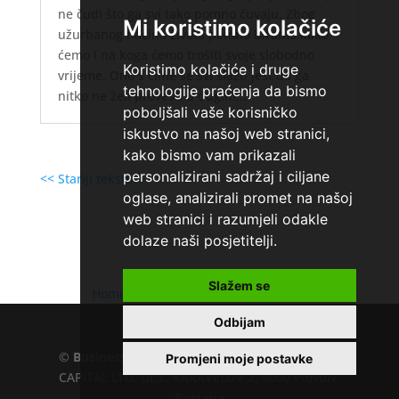
ne čudi što ga svi tako pomno čuvaju. Zbog
Mi koristimo kolačiće
užurbanog načina života pomno biramo kako
ćemo i na koga ćemo trošiti svoje slobodno
Koristimo kolačiće i druge
vrijeme. Ono s čime se svi slažu jest da ga
tehnologije praćenja da bismo
nitko ne želi provesti u dugim...
poboljšali vaše korisničko
iskustvo na našoj web stranici,
kako bismo vam prikazali
personalizirani sadržaj i ciljane
<< Stariji tekstovi
oglase, analizirali promet na našoj
web stranici i razumjeli odakle
dolaze naši posjetitelji.
Slažem se
Home
»
Brze pozajmice za blokirane
Odbijam
©
Business.hr
EU VAT number : 205391327, KD
Promjeni moje postavke
CAPITAL LTD, UL.L. KARAVELOV 2, 4000 Plovdiv,
Bulgaria