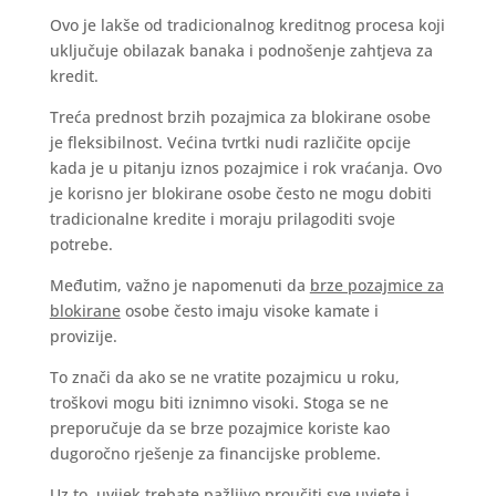
Ovo je lakše od tradicionalnog kreditnog procesa koji
uključuje obilazak banaka i podnošenje zahtjeva za
kredit.
Treća prednost brzih pozajmica za blokirane osobe
je fleksibilnost. Većina tvrtki nudi različite opcije
kada je u pitanju iznos pozajmice i rok vraćanja. Ovo
je korisno jer blokirane osobe često ne mogu dobiti
tradicionalne kredite i moraju prilagoditi svoje
potrebe.
Međutim, važno je napomenuti da
brze pozajmice za
blokirane
osobe često imaju visoke kamate i
provizije.
To znači da ako se ne vratite pozajmicu u roku,
troškovi mogu biti iznimno visoki. Stoga se ne
preporučuje da se brze pozajmice koriste kao
dugoročno rješenje za financijske probleme.
Uz to, uvijek trebate pažljivo proučiti sve uvjete i