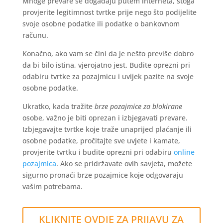
Mnoge prevare se događaju putem interneta, stoga
provjerite legitimnost tvrtke prije nego što podijelite
svoje osobne podatke ili podatke o bankovnom
računu.
Konačno, ako vam se čini da je nešto previše dobro
da bi bilo istina, vjerojatno jest. Budite oprezni pri
odabiru tvrtke za pozajmicu i uvijek pazite na svoje
osobne podatke.
Ukratko, kada tražite
brze pozajmice za blokirane
osobe, važno je biti oprezan i izbjegavati prevare.
Izbjegavajte tvrtke koje traže unaprijed plaćanje ili
osobne podatke, pročitajte sve uvjete i kamate,
provjerite tvrtku i budite oprezni pri odabiru
online
pozajmica
. Ako se pridržavate ovih savjeta, možete
sigurno pronaći brze pozajmice koje odgovaraju
vašim potrebama.
KLIKNITE OVDJE ZA PRIJAVU ZA