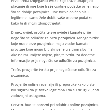
Prvo, treba izbjegavati tvrtke koje traže unaprijed
plaćanje ili one koje traže osobne podatke prije nego
što se dobije pozajmica. Ove tvrtke obično nisu
legitimne i samo žele dobiti vaše osobne podatke
kako bi ih mogli zloupotrijebiti.
Drugo, uvijek pročitajte sve uvjete i kamate prije
nego što se odlučite za brzu pozajmicu. Mnoge tvrtke
koje nude brze pozajmice imaju visoke kamate i
provizije koje mogu biti skrivene u sitnim slovima.
Ako ne razumijete uvjete, pitajte tvrtku za dodatne
informacije prije nego što se odlučite za pozajmicu.
Treće, provjerite tvrtku prije nego što se odlučite za
pozajmicu.
Provjerite online recenzije ili preporuke kako biste
bili sigurni da je tvrtka legitimna i da su drugi klijenti
zadovoljni uslugama.
Četvrto, budite oprezni pri odabiru online pozajmica.