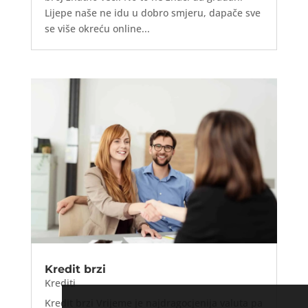
Lijepe naše ne idu u dobro smjeru, dapače sve
se više okreću online...
Kredit brzi
Krediti
Kredit brzi Vrijeme je najdragocjenija valuta pa