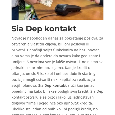
Sia Dep kontakt
Novac je neophodan danas za pokretanje poslova, za
ostvarenje vlastitih ciljeva, bili oni poslovni ili
privatni. Današnji svijet funkcionira na bazi novaca,
a na Vama je da dođete do novaca kako god znate i
umijete. S novcima sve je lakše ostvariti, no nismo svi
jednaki u startnim pozicijama. Kad je kredit u
pitanju, on služi kako bi i oni bez dobrih startnig
pozicija mogli ostvariti neki kapital za realizaciju
svojih planova.
Sia Dep kontakt
služi kao jamac
pojedincima kako bi lakše podigli svoj kredit. Sia Dep
kontakt ostvaruje se brzo i lako, uz jednostavan
dogovor firme i pojedinca oko njihovog kredita.
Ukoliko ste jedan od onih koji bi podigli kredit, no
nemate potencijalnog jamca, Sia Dep je tu za Vas.