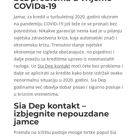
COVIDa-19
Jamac za kredit u turbuletnoj 2020. godini obzirom
na pandemiju COVID-19 još teže će se pronaći bez
posredstva. Nikakve garancije nema kad je u pitanju
svjetska zdravstvena kriza, koja automatski znači i
ekonomsku krizu. Trenutno stanje svjetske
ekonomije ne izgleda obećavajuće, no pojedinci i
dalje posežu za kreditima upravo iz novonastalih
razloga. Uz
Sia Dep kontakt
moći ćete bez problema i
dalje se aplicirati za kredite kako biste izdržali ovako
nenormalnu situaciju u 2020. godini. Sia Dep
godinama već obavlja dobar posao i sigurno posluje i
u kriznim vremenima.
Sia Dep kontakt –
izbjegnite nepouzdane
jamce
Premda na tržištu postoje mnoge tvrtke poput Sia